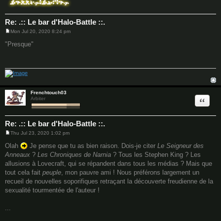
Re: .:: Le bar d'Halo-Battle ::.
Mon Jul 20, 2020 8:24 pm
P
o
"Presque"
s
t
Frenchtouch03
Quote
Arbiter
Re: .:: Le bar d'Halo-Battle ::.
Thu Jul 23, 2020 1:02 pm
P
o
Olah
Je pense que tu as bien raison. Dois-je citer
Le Seigneur des
s
Anneaux
?
Les Chroniques de Narnia
? Tous les Stephen King ? Les
t
allusions à Lovecraft, qui se répandent dans tous les médias ? Mais que
tout cela fait
peuple
, mon pauvre ami ! Nous préférons largement un
recueil de nouvelles soporifiques retraçant la découverte freudienne de la
sexualité tourmentée de l'auteur !
...