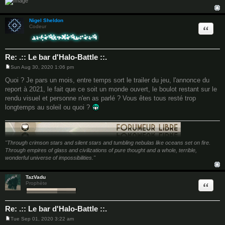
Nigel Sheldon
Quote
Codeur
Re: .:: Le bar d'Halo-Battle ::.
Sun Aug 30, 2020 1:06 pm
P
o
Quoi ? Je pars un mois, entre temps sort le trailer du jeu, l'annonce du
s
report à 2021, le fait que ce soit un monde ouvert, le boulot restant sur le
t
rendu visuel et personne n'en as parlé ? Vous êtes tous resté trop
longtemps au soleil ou quoi ?
"Through crimson stars and silent stars and tumbling nebulas like oceans set on fire.
Through empires of glass and civilizations of pure thought and a whole, terrible,
wonderful universe of impossibilities."
TazVadu
Quote
Prophète
Re: .:: Le bar d'Halo-Battle ::.
Tue Sep 01, 2020 3:22 am
P