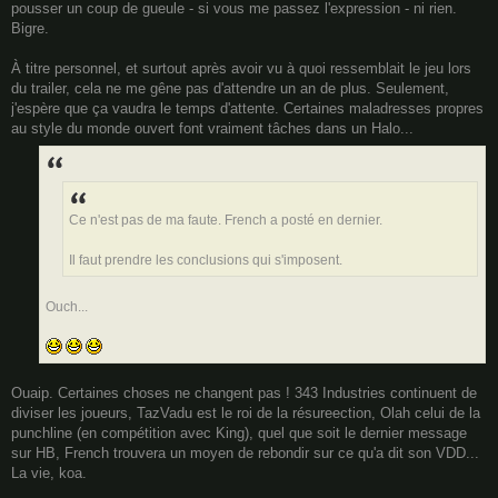
pousser un coup de gueule - si vous me passez l'expression - ni rien.
Bigre.
À titre personnel, et surtout après avoir vu à quoi ressemblait le jeu lors
du trailer, cela ne me gêne pas d'attendre un an de plus. Seulement,
j'espère que ça vaudra le temps d'attente. Certaines maladresses propres
au style du monde ouvert font vraiment tâches dans un Halo...
Ce n'est pas de ma faute. French a posté en dernier.
Il faut prendre les conclusions qui s'imposent.
Ouch...
Ouaip. Certaines choses ne changent pas ! 343 Industries continuent de
diviser les joueurs, TazVadu est le roi de la résureection, Olah celui de la
punchline (en compétition avec King), quel que soit le dernier message
sur HB, French trouvera un moyen de rebondir sur ce qu'a dit son VDD...
La vie, koa.