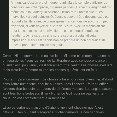
Ah non, ça, c'est un projet indépendant. Mais je compte participer au
concours Joël-Champetier, organisé par des Québécois, englobant d'un
même coup la
Fantasy
, la Science-Fiction et le Fantastique ! C'est
merveilleux à quel point les Québécois peuvent être décomplexés par
rapport à la littérature. Je crains qu'en France nous ne soyons un peu
trop
snob
, si vous voyez ce que je veux dire. Avec un mépris affiché
pour les nouvelles qui ne réveilleront pas en nous l'enquêteur
freudien... Je ne sais pas si je suis le seul à qui cela fait cette
impression, mais il est parfois bon de prendre un bon bol d'air et de
pouvoir parler librement de ces goûts.
Certes. Historiquement, on cultive ici un élitisme clairement suranné, et
on regarde les "sous-genres" de la littérature avec condescendance ;
quand c'est "populaire", c'est forcément "mauvais". Les choses évoluent,
mais c'est lent (comme toutes les choses qui évoluent en fait).
Pourtant, y'a énormément de choses à faire pour nous diversifier, d'abord
dans l'offre numérique, ensuite au niveau des licences : faire fructifier
l'univers d'un bouquin au travers de différents medias. Les anglos-saxons
sont très bons là-dessus (Harry Potter ou GoT pour ne pas les citer).
Nous, on est complètement à la ramasse.
Et après certaines maisons d'éditions viennent chouiner que "c'est
difficile". Ben oui, faut s'adapter aux changements, sinon tu crèves.