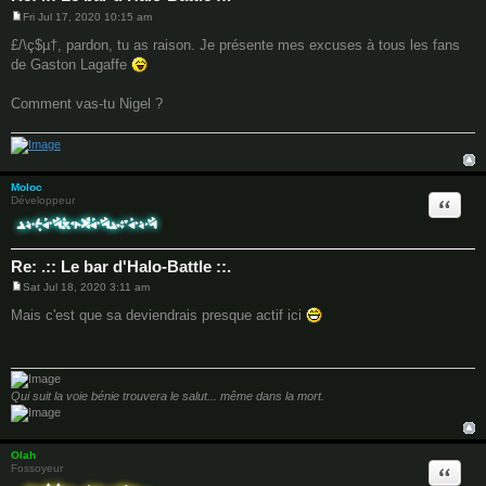
Fri Jul 17, 2020 10:15 am
P
o
£/\ç$µ†, pardon, tu as raison. Je présente mes excuses à tous les fans
s
de Gaston Lagaffe
t
Comment vas-tu Nigel ?
Moloc
Quote
Développeur
Re: .:: Le bar d'Halo-Battle ::.
Sat Jul 18, 2020 3:11 am
P
o
Mais c'est que sa deviendrais presque actif ici
s
t
Qui suit la voie bénie trouvera le salut... même dans la mort.
Olah
Quote
Fossoyeur