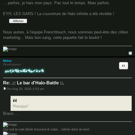
... parfois, je hais mon pays. Pas tout le temps. Mais parfois.
EYH, LES GARS ! La couverture de Halo infinite a été révélée !
Nous autres, à l'équipe Frenchtouch, nous sommes peut-être des cibles
marketing
... Mais bon sang, cette jaquette fait le boulot !
Moloc
Quote
Développeur
Re: .:: Le bar d'Halo-Battle ::.
Thu Aug 20, 2020 4:53 pm
P
o
s
t
"Presque"
Bravo ...
Qui suit la voie bénie trouvera le salut... même dans la mort.