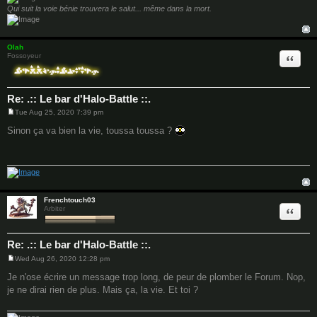
Qui suit la voie bénie trouvera le salut... même dans la mort.
Olah
Quote
Fossoyeur
Re: .:: Le bar d'Halo-Battle ::.
Tue Aug 25, 2020 7:39 pm
P
o
Sinon ça va bien la vie, toussa toussa ?
s
t
Frenchtouch03
Quote
Arbiter
Re: .:: Le bar d'Halo-Battle ::.
Wed Aug 26, 2020 12:28 pm
P
o
Je n'ose écrire un message trop long, de peur de plomber le Forum. Nop,
s
je ne dirai rien de plus. Mais ça, la vie. Et toi ?
t