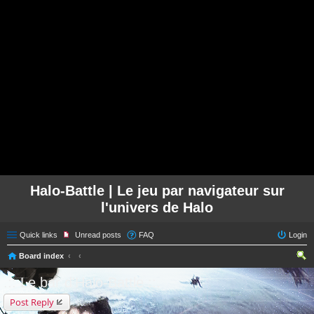
Halo-Battle | Le jeu par navigateur sur
l'univers de Halo
Quick links
Unread posts
FAQ
Login
Board index
ear
.:: Le bar d'Halo-Battle ::.
ch
Post Reply