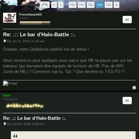
11760 posts
1
…
780
781
782
783
784
Frenchtouch03
Quote
Arbiter
Re: .:: Le bar d'Halo-Battle ::.
Sat Jul 11, 2020 11:43 am
P
o
Ouaaah, notre Québécois préféré est de retour !
s
t
Nous reviens-tu pour quelques jours parce que HB ne passe pas sur tes
bateaux (qui devraient être équipés de lecteurs de HB. Pas de WiFi.
Juste de HB.) ? Comment vas-tu, Taz ? Que deviens-tu ? ES-TU !?
Olah
Quote
Fossoyeur
Re: .:: Le bar d'Halo-Battle ::.
Thu Jul 16, 2020 2:40 pm
P
o
s
t