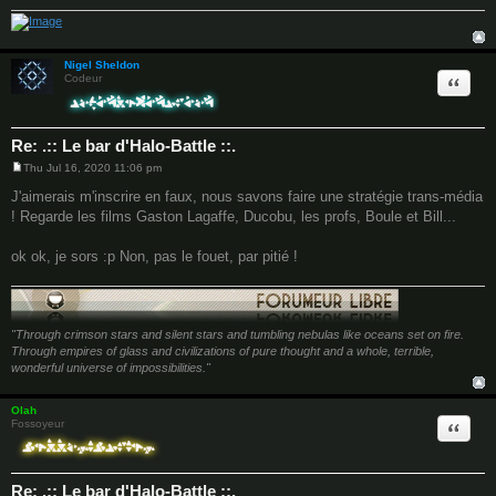
Nigel Sheldon
Quote
Codeur
Re: .:: Le bar d'Halo-Battle ::.
Thu Jul 16, 2020 11:06 pm
P
o
J'aimerais m'inscrire en faux, nous savons faire une stratégie trans-média
s
! Regarde les films Gaston Lagaffe, Ducobu, les profs, Boule et Bill...
t
ok ok, je sors :p Non, pas le fouet, par pitié !
"Through crimson stars and silent stars and tumbling nebulas like oceans set on fire.
Through empires of glass and civilizations of pure thought and a whole, terrible,
wonderful universe of impossibilities."
Olah
Quote
Fossoyeur
Re: .:: Le bar d'Halo-Battle ::.