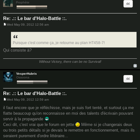
Quote
Prophète
Re: .:: Le bar d'Halo-Battle ::.
Wed May 09, 2012 12:56 am
P
o
s
t
Puisque c'est comme ça, je retourne au plan HT458-7!
Qui consiste à?
Without Victory, there can be no Survival!
VesperHubris
Quote
Ossoona
Re: .:: Le bar d'Halo-Battle ::.
Wed May 09, 2012 12:59 am
P
o
il faut encore que je réfléchisse, mais je suis fort tenté, et surtout ça me
s
flatte beaucoup qu'on reconnaisse en moi des talents d'écrivain pouvant
t
servir à la propagande
Ceci dit, c'est vrai que le forum en jette
Même si je changerais deux
ou trois petits détails si je devais le remettre en fonctionnement, mais ils
seraient purement d'ordre littéraire...