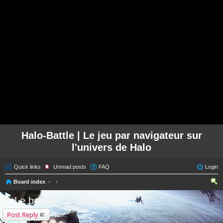
Halo-Battle | Le jeu par navigateur sur
l'univers de Halo
Quick links
Unread posts
FAQ
Login
Board index
ear
.:: Le bar d'Halo-Battle ::.
ch
Post Reply