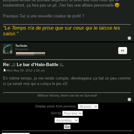
soutiendront, ça fera pas un pli. J'en fais une affaire personnelle
.
Pourquoi Taz à une nouvelle couleur de profil ?
"Le Temps n'a de prise que sur ceux qui le laisse les
saisir."
TazVadu
Quote
Prophète
Re: .:: Le bar d'Halo-Battle ::.
Wed May 09, 2012 1:06 am
P
o
En même temps, je me rends compte, développeur ça fait un peu comme
s
si ça serait moi qui a conçu le jeu xD
t
Without Victory, there can be no Survival!
Display posts from previous:
Sort by