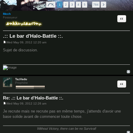
11760 posts
1
2
3
4
5
…
784
Mech
Quote
Fossoyeur
.:: Le bar d'Halo-Battle ::.
Wed May 09, 2012 12:20 am
P
o
Sujet de discussion.
s
t
TazVadu
Quote
Prophète
Re: .:: Le bar d'Halo-Battle ::.
Wed May 09, 2012 12:26 am
P
o
Je recrute mais ne recrute pas en même temps, j'attends d'avoir une
s
base solide avant de commencer toute chose.
t
Without Victory, there can be no Survival!