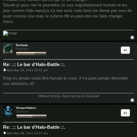
Désolé je peux rien te promettre.Je suis majoritairement humain et les
jeux comme Halo wars(ca n'a rien avoir mais bon) me donne pas envi de
jouer comme covi mais le syteme Hb va peut-etre me faire changer
d'avis.
TazVadu
Quote
Prophète
Re: .:: Le bar d'Halo-Battle ::.
Wed May 09, 2012 12:42 am
P
o
King n'a jamais voulu être humain je crois, il n'a juste jamais démontré
s
ses intentions xD
t
Without Victory, there can be no Survival!
VesperHubris
Quote
Ossoona
Re: .:: Le bar d'Halo-Battle ::.
Wed May 09, 2012 12:47 am
P