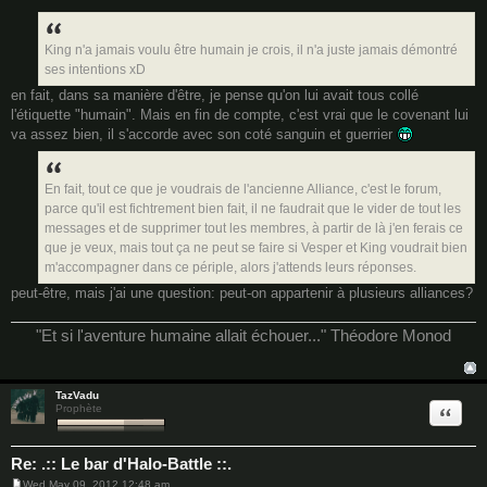
o
s
t
King n'a jamais voulu être humain je crois, il n'a juste jamais démontré
ses intentions xD
en fait, dans sa manière d'être, je pense qu'on lui avait tous collé
l'étiquette "humain". Mais en fin de compte, c'est vrai que le covenant lui
va assez bien, il s'accorde avec son coté sanguin et guerrier
En fait, tout ce que je voudrais de l'ancienne Alliance, c'est le forum,
parce qu'il est fichtrement bien fait, il ne faudrait que le vider de tout les
messages et de supprimer tout les membres, à partir de là j'en ferais ce
que je veux, mais tout ça ne peut se faire si Vesper et King voudrait bien
m'accompagner dans ce périple, alors j'attends leurs réponses.
peut-être, mais j'ai une question: peut-on appartenir à plusieurs alliances?
"Et si l'aventure humaine allait échouer..." Théodore Monod
TazVadu
Quote
Prophète
Re: .:: Le bar d'Halo-Battle ::.
Wed May 09, 2012 12:48 am