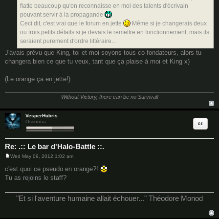
flatte beaucoup qu'on reconnaisse en moi des talents d'écrivain
pouvant servir à la propagande
Ceci dit, c'est vrai que le forum en jette
Même si je changerais deux
ou trois petits détails si je devais le remettre en fonctionnement, mais ils
seraient purement d'ordre littéraire...
J'avais prévu que King, toi et moi soyons tous co-fondateurs, alors tu
changera bien ce que tu veux, tant que ça plaise à moi et King x)
(Le orange ça en jette!)
Without Victory, there can be no Survival!
VesperHubris
Quote
Ossoona
Re: .:: Le bar d'Halo-Battle ::.
Wed May 09, 2012 1:02 am
P
o
c'est quoi ce pseudo en orange?!
s
Tu as rejoins le staff?
t
"Et si l'aventure humaine allait échouer..." Théodore Monod