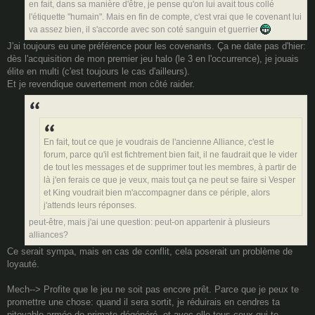
en fait, dans sa manière d'être, je pense qu'on lui avait tous collé
l'étiquette "humain". Mais en fin de compte, c'est vrai que le covenant lui
va assez bien, il s'accorde avec son coté sanguin et guerrier
J'ai toujours eu une préférence pour les covenants. Ça ne date pas d'hier:
dès l'acquisition de mon premier jeu halo (le 3 en l'occurrence), je jouais
élite en multi (c'est toujours le cas d'ailleurs).
Et je revendique ouvertement mon côté raider.
En fait, tout ce que je voudrais de l'ancienne Alliance, c'est le
forum, parce qu'il est fichtrement bien fait, il ne faudrait que le vider
de tout les messages et de supprimer tout les membres, à partir de
là j'en ferais ce que je veux, mais tout ça ne peut se faire si Vesper
et King voudrait bien m'accompagner dans ce périple, alors
j'attends leurs réponses.
peut-être, mais j'ai une question: peut-on appartenir à plusieurs
alliances?
Ce serait sympa, mais en cas de conflit, cela poserait un problème de
loyauté.
Mech--> Profite que le jeu ne soit pas encore prêt. Parce que je peux te
promettre une chose: quand il sera sortit, je réduirais en cendres ta
pitoyable armée de primate dégénéré, et avec elle tous ceux qui te