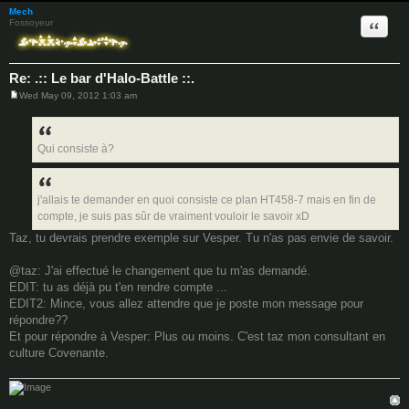
Mech
Quote
Fossoyeur
Re: .:: Le bar d'Halo-Battle ::.
Wed May 09, 2012 1:03 am
P
o
s
t
Qui consiste à?
j'allais te demander en quoi consiste ce plan HT458-7 mais en fin de
compte, je suis pas sûr de vraiment vouloir le savoir xD
Taz, tu devrais prendre exemple sur Vesper. Tu n'as pas envie de savoir.
@taz: J'ai effectué le changement que tu m'as demandé.
EDIT: tu as déjà pu t'en rendre compte ...
EDIT2: Mince, vous allez attendre que je poste mon message pour
répondre??
Et pour répondre à Vesper: Plus ou moins. C'est taz mon consultant en
culture Covenante.