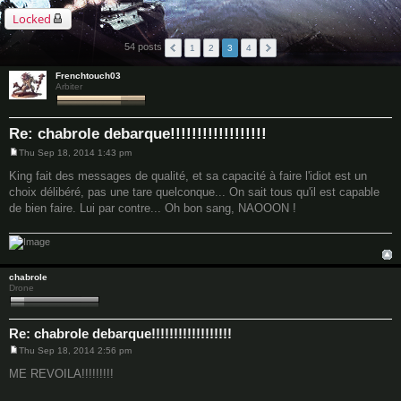
Locked
54 posts
1
2
3
4
Frenchtouch03
Arbiter
Re: chabrole debarque!!!!!!!!!!!!!!!!!!
Thu Sep 18, 2014 1:43 pm
P
o
King fait des messages de qualité, et sa capacité à faire l'idiot est un
s
choix délibéré, pas une tare quelconque... On sait tous qu'il est capable
t
de bien faire. Lui par contre... Oh bon sang, NAOOON !
chabrole
Drone
Re: chabrole debarque!!!!!!!!!!!!!!!!!!
Thu Sep 18, 2014 2:56 pm
P
o
ME REVOILA!!!!!!!!!
s
t