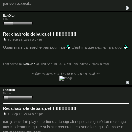
par son accueil.....
NanOlah
Elite
Re: chabrole debarque!!!!!!!!!!!!!!!!!!
Thu Sep 18, 2014 5:57 pm
P
o
Ouais mais ça marche pas pour moi
C'est marqué
gentleman
, quoi
s
t
Last edited by
NanOlah
on Thu Sep 18, 2014 6:01 pm, edited 2 times in total.
~
Your momma's so fat her patronus is a cake
~
chabrole
Drone
Re: chabrole debarque!!!!!!!!!!!!!!!!!!
Thu Sep 18, 2014 5:58 pm
P
o
nan je suis fair play et je tiens a te signaler que j'ai signalé ton message
s
aux modérateurs qui je suis sur prendront les sanctions qui s'impose a
t