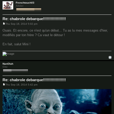
Frenchtouch03
Arbiter
Re: chabrole debarque!!!!!!!!!!!!!!!!!!
Thu Sep 18, 2014 5:02 pm
P
o
Ouais. Et encore, ce n'est qu'un début... Tu as lu mes messages d'hier,
s
modifiés par ton frère ? Ca vaut le détour !
t
En fait, salut Mini !
NanOlah
Elite
Re: chabrole debarque!!!!!!!!!!!!!!!!!!
Thu Sep 18, 2014 5:42 pm
P
o
s
t