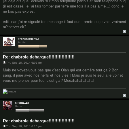
j'ai déjà dis que j'écrivais sur mon téléphone parfois et mon téléphone bug
s
(il est cassé, je l'ai fais tomber par terre une fois il a pas aime...) donc je
t
ne fais pas exprès.
edit: nan j'ai re signalé ton message il faut que t arrete ou je vais vraiment
m'énerver ok?
Frenchtouch03
Arbiter
Re: chabrole debarque!!!!!!!!!!!!!!!!!!
Thu Sep 18, 2014 6:06 pm
P
o
Mais ne voyez-vous pas que c'est Olah qui est derrière tout ça ? Bon
s
sang, il joue avec nos nerfs et nos vies ! Mais je suis le seul à le voir et
t
vous me prenez pour fou, c'est ça ? Mouahahahahahah !
xlight111x
Brute
Re: chabrole debarque!!!!!!!!!!!!!!!!!!
Thu Sep 18, 2014 6:10 pm
P