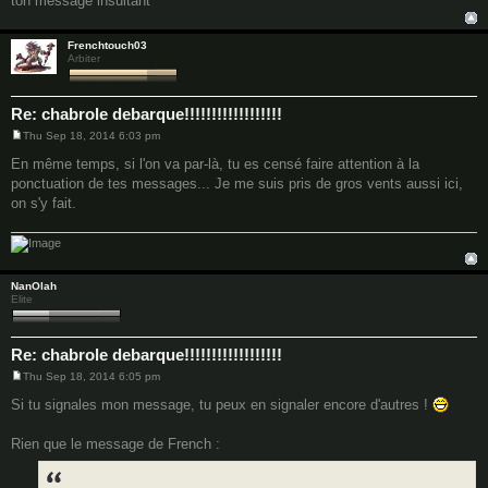
ton message insultant
Frenchtouch03
Arbiter
Re: chabrole debarque!!!!!!!!!!!!!!!!!!
Thu Sep 18, 2014 6:03 pm
P
o
En même temps, si l'on va par-là, tu es censé faire attention à la
s
ponctuation de tes messages... Je me suis pris de gros vents aussi ici,
t
on s'y fait.
NanOlah
Elite
Re: chabrole debarque!!!!!!!!!!!!!!!!!!
Thu Sep 18, 2014 6:05 pm
P
o
Si tu signales mon message, tu peux en signaler encore d'autres !
s
t
Rien que le message de French :