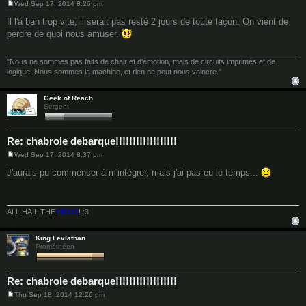
Wed Sep 17, 2014 8:26 pm
P
o
Il l'a ban trop vite, il serait pas resté 2 jours de toute façon. On vient de
s
perdre de quoi nous amuser.
t
"Nous ne sommes pas faits de chair et d'émotion, mais de circuits imprimés et de
logique. Nous sommes la machine, et rien ne peut nous vaincre."
Geek of Reach
Sergent
Re: chabrole debarque!!!!!!!!!!!!!!!!!!
Wed Sep 17, 2014 8:37 pm
P
o
J'aurais pu commencer à m'intégrer, mais j'ai pas eu le temps...
s
t
ALL HAIL THE
HELIX
! :3
King Leviathan
Prométhéen
Re: chabrole debarque!!!!!!!!!!!!!!!!!!
Thu Sep 18, 2014 12:26 pm
P