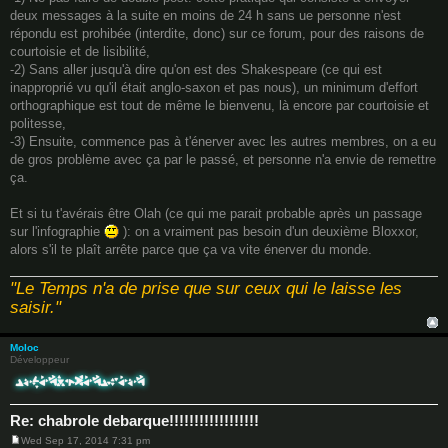
deux messages à la suite en moins de 24 h sans ue personne n'est
répondu est prohibée (interdite, donc) sur ce forum, pour des raisons de
courtoisie et de lisibilité,
-2) Sans aller jusqu'à dire qu'on est des Shakespeare (ce qui est
inapproprié vu qu'il était anglo-saxon et pas nous), un minimum d'effort
orthographique est tout de même le bienvenu, là encore par courtoisie et
politesse,
-3) Ensuite, commence pas à t'énerver avec les autres membres, on a eu
de gros problème avec ça par le passé, et personne n'a envie de remettre
ça.
Et si tu t'avérais être Olah (ce qui me parait probable après un passage
sur l'infographie
): on a vraiment pas besoin d'un deuxième Bloxxor,
alors s'il te plaît arrête parce que ça va vite énerver du monde.
"Le Temps n'a de prise que sur ceux qui le laisse les
saisir."
Moloc
Développeur
Re: chabrole debarque!!!!!!!!!!!!!!!!!!
Wed Sep 17, 2014 7:31 pm