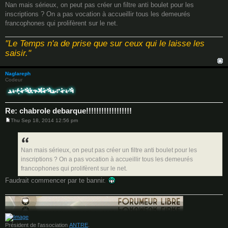
o
Nan mais sérieux, on peut pas créer un filtre anti boulet pour les
s
inscriptions ? On a pas vocation à accueillir tous les demeurés
t
francophones qui prolifèrent sur le net.
"Le Temps n'a de prise que sur ceux qui le laisse les
saisir."
Naglareph
Codeur
Re: chabrole debarque!!!!!!!!!!!!!!!!!!
Thu Sep 18, 2014 12:56 pm
P
o
s
t
Nan mais sérieux, on peut pas créer un filtre anti boulet pour les
inscriptions ? On a pas vocation à accueillir tous les demeurés
francophones qui prolifèrent sur le net.
Faudrait commencer par te bannir.
Président de l'association
ANTRE
.