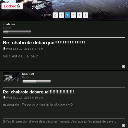
Locked
54 posts
1
2
3
4
chabrole
Drone
Re: chabrole debarque!!!!!!!!!!!!!!!!!!
Wed Sep 17, 2014 6:37 pm
P
o
oui c est ca, j ai peur.
s
t
ODST-09
Brute
Re: chabrole debarque!!!!!!!!!!!!!!!!!!
Wed Sep 17, 2014 6:39 pm
P
o
tu devrais. Es ce que t'as lu le règlement?
s
t
Si t'as l'impression d'avoir déjà vécu un moment, c'est que tu t'es planté de save...