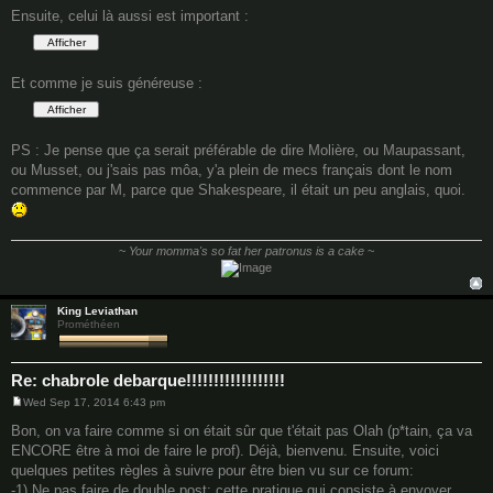
Ensuite, celui là aussi est important :
Et comme je suis généreuse :
PS : Je pense que ça serait préférable de dire Molière, ou Maupassant,
ou Musset, ou j'sais pas môa, y'a plein de mecs français dont le nom
commence par M, parce que Shakespeare, il était un peu anglais, quoi.
~
Your momma's so fat her patronus is a cake
~
King Leviathan
Prométhéen
Re: chabrole debarque!!!!!!!!!!!!!!!!!!
Wed Sep 17, 2014 6:43 pm
P
o
Bon, on va faire comme si on était sûr que t'était pas Olah (p*tain, ça va
s
ENCORE être à moi de faire le prof). Déjà, bienvenu. Ensuite, voici
t
quelques petites règles à suivre pour être bien vu sur ce forum:
-1) Ne pas faire de double post: cette pratique qui consiste à envoyer