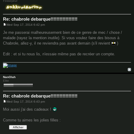
Fossoyeur
Re: chabrole debarque!!!!!!!!!!!!!!!!!!
Wed Sep 17, 2014 6:42 pm
P
o
Je me passerai malheureusement bien de ce genre de mec / chose /
s
malade (rayez la mention inutile). Si vous voulez faire des bisous à
t
Chabrole, allez-y, il ne reviendra pas avant demain (s'il revient
)
Edit : et si tu nous lis, n'essaie même pas de recréer un compte.
NanOlah
Elite
Re: chabrole debarque!!!!!!!!!!!!!!!!!!
Wed Sep 17, 2014 6:43 pm
P
o
Moi aussi j'ai des cadeaux !
s
t
Comme tu aimes les jolies filles :