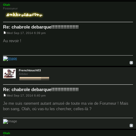
Olah
Fossoyeur
Re: chabrole debarque!!!!!!!!!!!!!!!!!!
Wed Sep 17, 2014 6:39 pm
P
o
Au revoir !
s
t
Frenchtouch03
Arbiter
Re: chabrole debarque!!!!!!!!!!!!!!!!!!
Wed Sep 17, 2014 6:40 pm
P
o
Je me suis rarement autant amusé de toute ma vie de Forumeur ! Mais
s
bon sang, Olah, où vas-tu les chercher, celles-là ?
t
Olah