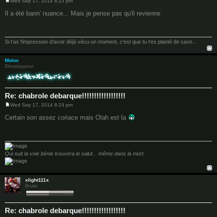
Wed Sep 17, 2014 8:23 pm
P
o
Il a été bann' nuance... Mais je pense pas qu'il revienne
s
t
Si t'as l'impression d'avoir déjà vécu un moment, c'est que tu t'es planté de save...
Moloc
Développeur
Re: chabrole debarque!!!!!!!!!!!!!!!!!!
Wed Sep 17, 2014 8:24 pm
P
o
Certain son assez coriace mais Olah est la
s
t
Qui suit la voie bénie trouvera le salut... même dans la mort.
xlight111x
Brute
Re: chabrole debarque!!!!!!!!!!!!!!!!!!