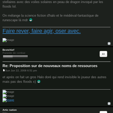
stellaires avec des voiles solaires en peau de dragon invoqué par les
floods lol.
On mélange la science fiction d'halo et le médiéval-fantastique de
runescape là mdr
Faire rever, faire agir, oser avec.
Bestchief
Quote
Parasite de combat
Re: Proposition sur de nouveaux noms de ressources
Sun Jun 22, 2008 6:51 pm
P
o
et après on fait un gros Halo doré qui rend invisible le joueur des autres
s
mais pas des floods x)
t
Artic nation
Elite