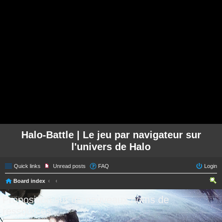
Halo-Battle | Le jeu par navigateur sur
l'univers de Halo
Quick links
Unread posts
FAQ
Login
Board index
ear
Proposition sur de nouveaux noms de
ch
ressources