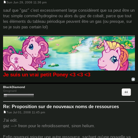
Sun Jun 29, 2008 11:36 pm
P
o
sauf que "gaz" c'est excessivement large considérent que sa peut être un
s
truc simple commel'hydrogène ou alors du gaz de cobalt, parce que tout
t
les éléments du tableau périodique peuvent être un gas (ou presque, sur
se je suis pas certain lol)
Je suis un vrai petit Poney <3 <3 <3
BlackDiamond
Quote
Grognard
Re: Proposition sur de nouveaux noms de ressources
Tue Jul 01, 2008 11:45 pm
P
o
J'ai edit.
s
gaz ---> freon pour le refroidissement, sinon helium.
t
Enfin pourquoi rejouter une autre ressource, sachant qu'une nouvelle va