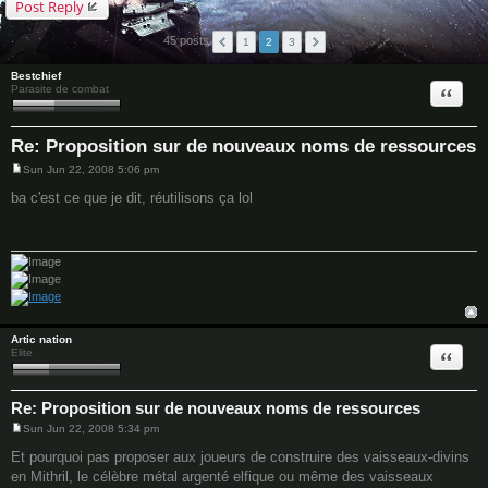
Post Reply
45 posts
1
2
3
Bestchief
Quote
Parasite de combat
Re: Proposition sur de nouveaux noms de ressources
Sun Jun 22, 2008 5:06 pm
P
o
ba c'est ce que je dit, réutilisons ça lol
s
t
Artic nation
Quote
Elite
Re: Proposition sur de nouveaux noms de ressources
Sun Jun 22, 2008 5:34 pm
P
o
Et pourquoi pas proposer aux joueurs de construire des vaisseaux-divins
s
en Mithril, le célèbre métal argenté elfique ou même des vaisseaux
t