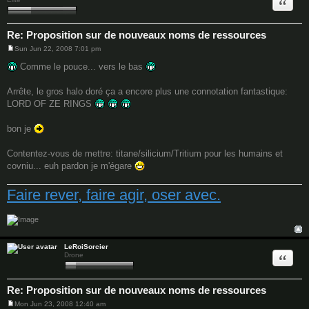
Quote
Re: Proposition sur de nouveaux noms de ressources
Sun Jun 22, 2008 7:01 pm
P
o
Comme le pouce... vers le bas
s
t
Arrête, le gros halo doré ça a encore plus une connotation fantastique:
LORD OF ZE RINGS
bon je
Contentez-vous de mettre: titane/silicium/Tritium pour les humains et
covniu... euh pardon je m'égare
Faire rever, faire agir, oser avec.
LeRoiSorcier
Quote
Drone
Re: Proposition sur de nouveaux noms de ressources
Mon Jun 23, 2008 12:40 am