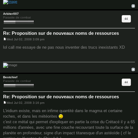
Arbiter007
Quote
Parasite de combat
Re: Proposition sur de nouveaux noms de ressources
Wed Jul 02, 2008 3:09 pm
P
o
lol call me essaye de ne pas nous inventer des trucs inexistants XD
s
t
Bestchief
Quote
Parasite de combat
Re: Proposition sur de nouveaux noms de ressources
Wed Jul 02, 2008 3:16 pm
P
o
L'iridium existe, mais en infime quantité dans le magma et certaine
s
roches, et dans les météorites
t
c'est ce métal qui permet d'expliquer en partie la crise du Crétacé il y a 65
millions d'années, avec une fine couche recouvrant toute la surface de la
planète en profondeur, signe d'un impact titanesque d'un astéoïde ( cf le