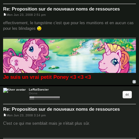
Re: Proposition sur de nouveaux noms de ressources
Mon Jun 23, 2008 2:51 pm
P
o
effectivement, le tungstène c'est que pour les munitions et en aucun cas
s
pour les blindages
t
Je suis un vrai petit Poney <3 <3 <3
LeRoiSorcier
Quote
Drone
Re: Proposition sur de nouveaux noms de ressources
Mon Jun 23, 2008 3:14 pm
P
o
C'est ce qui me semblait mais je n'était plus sûr.
s
t