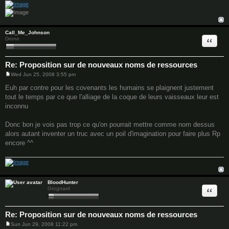
Call_Me_Johnson
Quote
Drone
Re: Proposition sur de nouveaux noms de ressources
Wed Jun 25, 2008 3:55 pm
P
o
Euh par contre pour les covenants les humains se plaignent justement
s
tout le temps par ce que l'alliage de la coque de leurs vaisseaux leur est
t
inconnu
Donc bon je vois pas trop ce qu'on pourrait mettre comme nom dessus
alors autant inventer un truc avec un poil d'imagination pour faire plus Rp
encore ^^
BloodHunter
Quote
Grognard
Re: Proposition sur de nouveaux noms de ressources
Sun Jun 29, 2008 11:22 pm
P