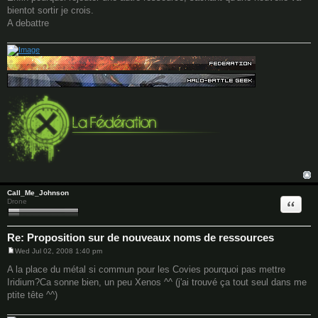
bientot sortir je crois.
A debattre
Call_Me_Johnson
Quote
Drone
Re: Proposition sur de nouveaux noms de ressources
Wed Jul 02, 2008 1:40 pm
P
o
A la place du métal si commun pour les Covies pourquoi pas mettre
s
Iridium?Ca sonne bien, un peu Xenos ^^ (j'ai trouvé ça tout seul dans me
t
ptite tête ^^)