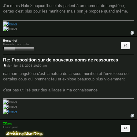
P
o
J'ai refais Halo 3 aujourd'hui et ils parlent à un moment de tungstène,
s
certes c'est plus pour les munitions mais bon je propose quand même.
t
Bestchief
Quote
Parasite de combat
Re: Proposition sur de nouveaux noms de ressources
Mon Jun 23, 2008 10:50 am
P
o
nan nan tungstène c'est la nature de la sous munition et l'enveloppe de
s
certains obus qui prennent feu et explose beaucoup plus violemment
t
c'est pas utilisé pour des alliages à ma connaissance
ZKane
Quote
Fossoyeur