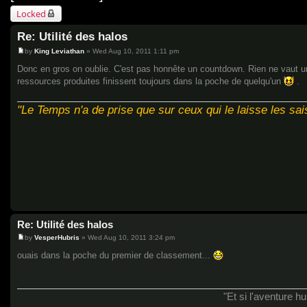
Locked
Re: Utilité des halos
by
King Leviathan
»
Wed Aug 10, 2011 1:11 pm
P
o
Donc en gros on oublie. C'est pas honnête un countdown. Rien ne vaut une
s
ressources produites finissent toujours dans la poche de quelqu'un
.
t
"Le Temps n'a de prise que sur ceux qui le laisse les sais
Re: Utilité des halos
by
VesperHubris
»
Wed Aug 10, 2011 3:24 pm
P
o
ouais dans la poche du premier de classement...
s
t
"Et si l'aventure 