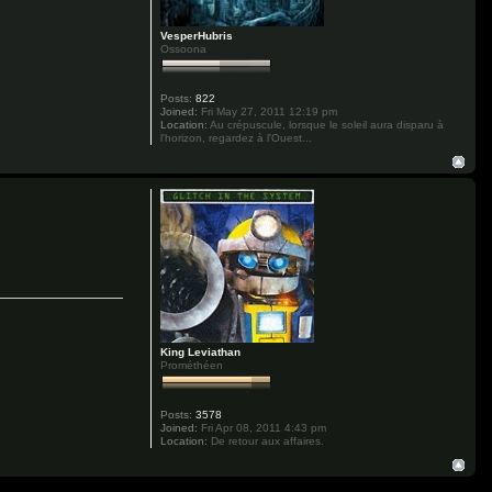
VesperHubris
Ossoona
Posts:
822
Joined:
Fri May 27, 2011 12:19 pm
Location:
Au crépuscule, lorsque le soleil aura disparu à
l'horizon, regardez à l'Ouest...
King Leviathan
Prométhéen
Posts:
3578
Joined:
Fri Apr 08, 2011 4:43 pm
Location:
De retour aux affaires.