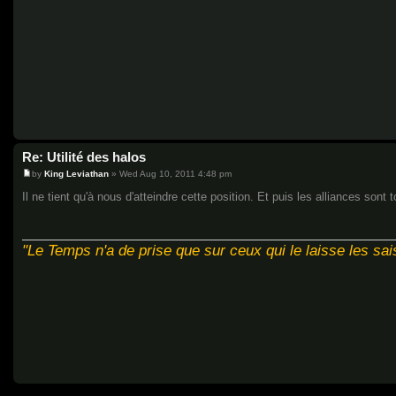
Re: Utilité des halos
by
King Leviathan
»
Wed Aug 10, 2011 4:48 pm
P
o
Il ne tient qu'à nous d'atteindre cette position. Et puis les alliances sont
s
t
"Le Temps n'a de prise que sur ceux qui le laisse les sais