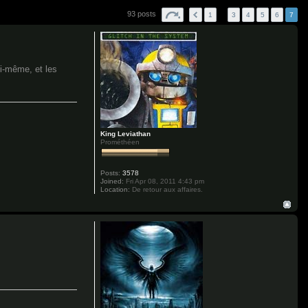
93 posts
1
…
3
4
5
6
7
ui-même, et les
King Leviathan
Prométhéen
Posts:
3578
Joined:
Fri Apr 08, 2011 4:43 pm
Location:
De retour aux affaires.