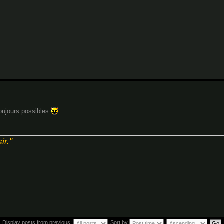
 toujours possibles
.
ir."
Display posts from previous:
Sort by