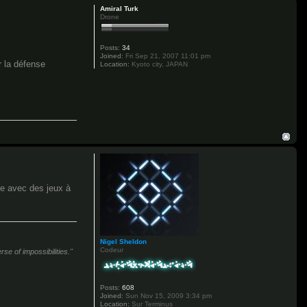
Amiral Turk
Drone
Posts:
34
Joined:
Fri Sep 21, 2007 11:01 pm
r la défense
Location:
Kyoto city, JAPAN
uve avec des jeux à
Nigel Sheldon
Codeur
se of impossibilities."
Posts:
608
Joined:
Sun Nov 15, 2009 3:34 pm
Location:
Sur Terminus