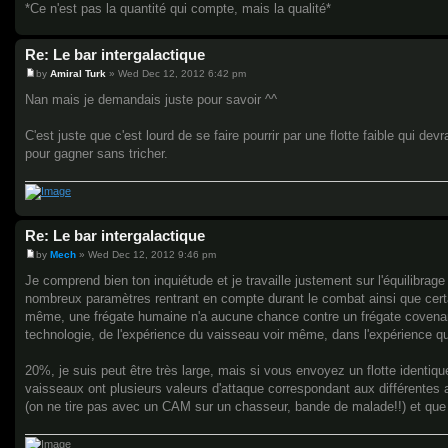
*Ce n'est pas la quantité qui compte, mais la qualité*
Re: Le bar intergalactique
by
Amiral Turk
»
Wed Dec 12, 2012 6:42 pm
P
o
Nan mais je demandais juste pour savoir ^^
s
t
C'est juste que c'est lourd de se faire pourrir par une flotte faible qui d
pour gagner sans tricher.
Re: Le bar intergalactique
by
Mech
»
Wed Dec 12, 2012 9:46 pm
P
o
Je comprend bien ton inquiétude et je travaille justement sur l'équilibrage
s
nombreux paramètres rentrant en compte durant le combat ainsi que certai
t
même, une frégate humaine n'a aucune chance contre un frégate covenan
technologie, de l'expérience du vaisseau voir même, dans l'expérience q
20%, je suis peut être très large, mais si vous envoyez un flotte identiqu
vaisseaux ont plusieurs valeurs d'attaque correspondant aux différentes 
(on ne tire pas avec un CAM sur un chasseur, bande de malade!!) et que 