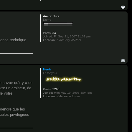
Amiral Turk
Drone
Posts:
34
Joined:
Fri Sep 21, 2007 11:01 pm
 bonne technique
Location:
Kyoto city, JAPAN
Mech
Fossoyeur
 savoir qu'il y a de
tre un croiseur, de
Posts:
2263
Joined:
Mon May 19, 2008 8:04 pm
e votre
Location:
rôde sur le forum.
prendre que les
bles privilégiées