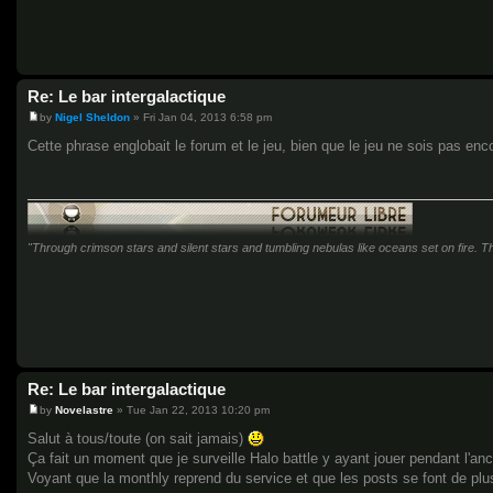
Re: Le bar intergalactique
by
Nigel Sheldon
»
Fri Jan 04, 2013 6:58 pm
P
o
Cette phrase englobait le forum et le jeu, bien que le jeu ne sois pas enco
s
t
"Through crimson stars and silent stars and tumbling nebulas like oceans set on fire. Thr
Re: Le bar intergalactique
by
Novelastre
»
Tue Jan 22, 2013 10:20 pm
P
o
Salut à tous/toute (on sait jamais)
s
Ça fait un moment que je surveille Halo battle y ayant jouer pendant l'anc
t
Voyant que la monthly reprend du service et que les posts se font de plus