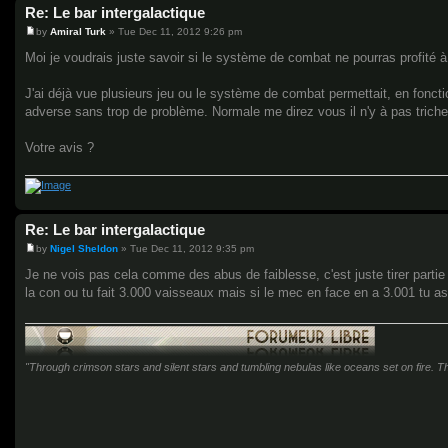
Re: Le bar intergalactique
by
Amiral Turk
»
Tue Dec 11, 2012 9:26 pm
P
o
Moi je voudrais juste savoir si le système de combat ne pourras profité à
s
t
J'ai déjà vue plusieurs jeu ou le système de combat permettait, en fonct
adverse sans trop de problème. Normale me direz vous il n'y à pas trich
Votre avis ?
Re: Le bar intergalactique
by
Nigel Sheldon
»
Tue Dec 11, 2012 9:35 pm
P
o
Je ne vois pas cela comme des abus de faiblesse, c'est juste tirer partie 
s
la con ou tu fait 3.000 vaisseaux mais si le mec en face en a 3.001 tu as
t
"Through crimson stars and silent stars and tumbling nebulas like oceans set on fire. Thr