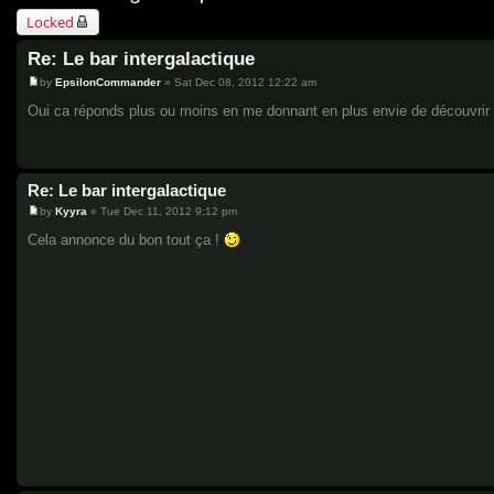
Locked
Re: Le bar intergalactique
by
EpsilonCommander
»
Sat Dec 08, 2012 12:22 am
P
o
Oui ca réponds plus ou moins en me donnant en plus envie de découvrir
s
t
Re: Le bar intergalactique
by
Kyyra
»
Tue Dec 11, 2012 9:12 pm
P
o
Cela annonce du bon tout ça !
s
t