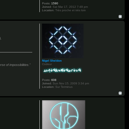
Posts:
1590
Joined:
Sat Mar 17, 2012 7:48 pm
Location:
Très proche et très loin
).
Nigel Sheldon
Codeur
se of impossibilities."
Posts:
608
Joined:
Sun Nov 15, 2009 3:34 pm
Location:
Sur Terminus