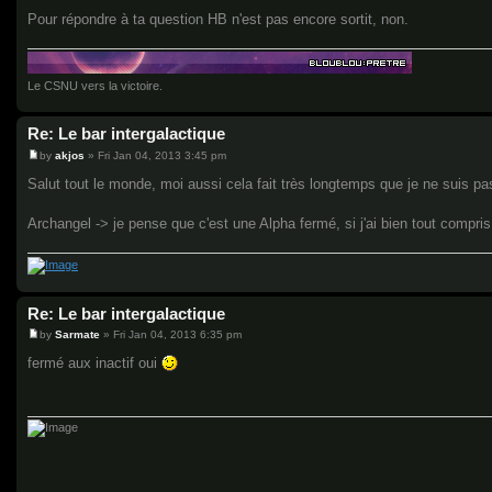
Pour répondre à ta question HB n'est pas encore sortit, non.
Le CSNU vers la victoire.
Re: Le bar intergalactique
by
akjos
»
Fri Jan 04, 2013 3:45 pm
P
o
Salut tout le monde, moi aussi cela fait très longtemps que je ne suis pa
s
t
Archangel -> je pense que c'est une Alpha fermé, si j'ai bien tout compris
Re: Le bar intergalactique
by
Sarmate
»
Fri Jan 04, 2013 6:35 pm
P
o
fermé aux inactif oui
s
t