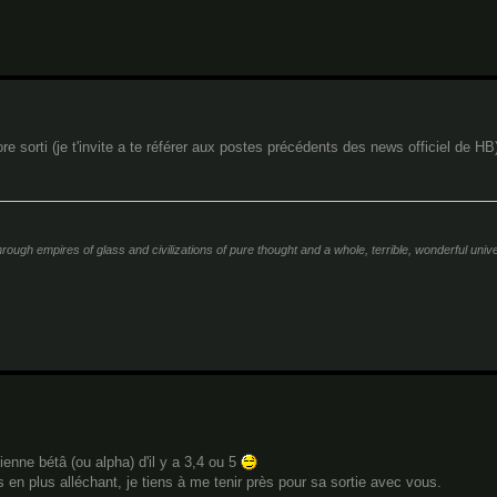
re sorti (je t'invite a te référer aux postes précédents des news officiel de HB
ough empires of glass and civilizations of pure thought and a whole, terrible, wonderful univer
ienne bétâ (ou alpha) d'il y a 3,4 ou 5
 en plus alléchant, je tiens à me tenir près pour sa sortie avec vous.