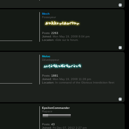
Mech
Fossoyeur
Posts:
2263
Joined:
Mon May 19, 2008 8:04 pm
Location:
rôde sur le forum.
Moloc
Développeur
Posts:
1881
Joined:
Mon May 19, 2008 11:28 pm
Location:
In command of the Glorious Interdiction fleet
EpsilonCommander
Rapace
Posts:
43
Joined:
Fri Dec 07, 2012 2:27 pm