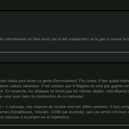
evrais normalement se faire ouvrir par la def uniquement car le gars à trouver la
 des unités pour éviter ce genre d'inconvénient. Par contre, il faut quand même
nes valeurs aléatoires. Il est certains que 4 frégates ne vont pas gagner con
t. En revanche, les attaques ne feront pas les mêmes dégâts, cela dépend d
ue vous avez dans la construction de ce vaisseau!
e + 1 vaisseau, vos chances de victoire sont loin d'être certaines. Il faut com
armes (mitrailleuses, missiles, CAMs par exemple), que ces armes ont leurs ci
le vaisseau à sa propre vie et expérience.