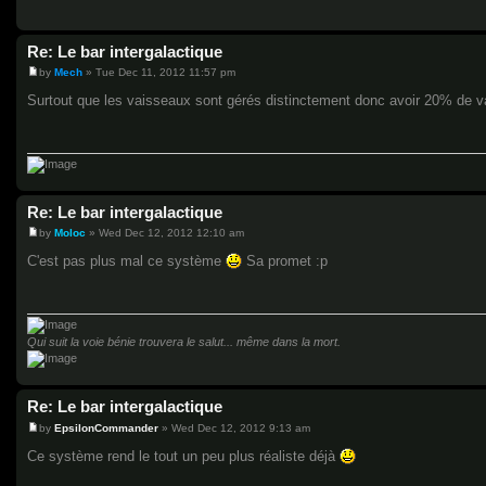
Re: Le bar intergalactique
by
Mech
»
Tue Dec 11, 2012 11:57 pm
P
o
Surtout que les vaisseaux sont gérés distinctement donc avoir 20% de va
s
t
Re: Le bar intergalactique
by
Moloc
»
Wed Dec 12, 2012 12:10 am
P
o
C'est pas plus mal ce système
Sa promet :p
s
t
Qui suit la voie bénie trouvera le salut... même dans la mort.
Re: Le bar intergalactique
by
EpsilonCommander
»
Wed Dec 12, 2012 9:13 am
P
o
Ce système rend le tout un peu plus réaliste déjà
s
t