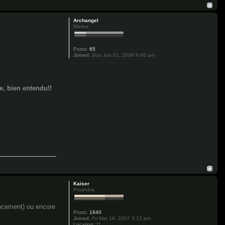
Archangel
Marine
Posts:
65
Joined:
Sun Jun 01, 2008 9:46 am
e, bien entendu!!
Kaïser
Prophète
ancement) ou encore
Posts:
1640
Joined:
Fri Mar 16, 2007 3:12 pm
Location:
**