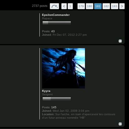
2737 posts
1
…
179
180
181
182
183
EpsilonCommander
Rapace
Posts:
43
Joined:
Fri Dec 07, 2012 2:27 pm
Kyyra
Sergent
Posts:
145
Joined:
Wed Jan 02, 2008 3:04 pm
Location:
Sur l'arche, en train d'apercevoir les contours
d'un futur anneau nommée "HB"