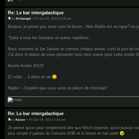
Re: Le bar intergalactique
by
Archangel
»
Fri Jan 04, 2013 3:29 pm
P
o
Bonjour, je pense pas avoir suivi le forum...Halo Battle est en ligne? ou j
s
t
"Salut à tous les humains et autres reptiliens,
Nous sommes le 1er Janvier et comme chaque année, c'est le jour du no
J'ai donc le plaisir de vous présenter tous mes voeux pour cette année 2013
Bonne Année 2013!!
Et voilà ... à dans un an
Nagla > J’espère que vous avez eu pleins de chocolat!"
Re: Le bar intergalactique
by
Kaïser
»
Fri Jan 04, 2013 3:44 pm
P
o
Je pense qu'on peut simplement dire que Mech espérais qu'on puisse voi
s
plus simple il parlais de l'univers d'HB et le forum en fait partit
t