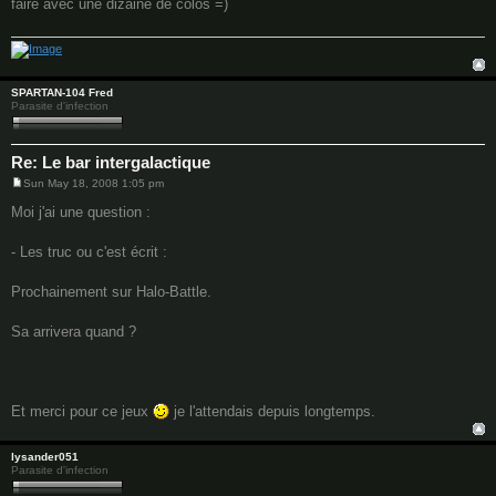
faire avec une dizaine de colos =)
t
SPARTAN-104 Fred
Parasite d'infection
Re: Le bar intergalactique
Sun May 18, 2008 1:05 pm
P
o
Moi j'ai une question :
s
t
- Les truc ou c'est écrit :
Prochainement sur Halo-Battle.
Sa arrivera quand ?
Et merci pour ce jeux
je l'attendais depuis longtemps.
lysander051
Parasite d'infection