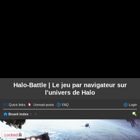
Halo-Battle | Le jeu par navigateur sur
l'univers de Halo
Quick links
Unread posts
FAQ
Login
Board index
ear
Le bar intergalactique
ch
Locked