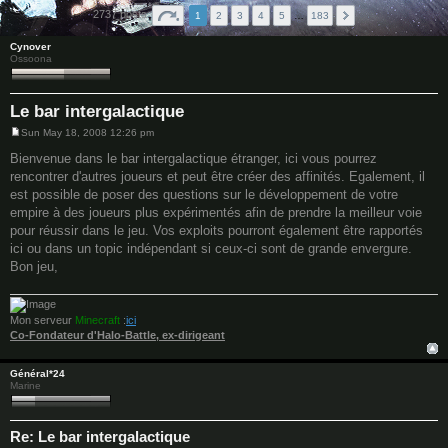
2737 posts
1
2
3
4
5
…
183
Cynover
Ossoona
Le bar intergalactique
Sun May 18, 2008 12:26 pm
P
o
Bienvenue dans le bar intergalactique étranger, ici vous pourrez
s
rencontrer d'autres joueurs et peut être créer des affinités. Egalement, il
t
est possible de poser des questions sur le développement de votre
empire à des joueurs plus expérimentés afin de prendre la meilleur voie
pour réussir dans le jeu. Vos exploits pourront également être rapportés
ici ou dans un topic indépendant si ceux-ci sont de grande envergure.
Bon jeu,
Mon serveur
Minecraft
:
ici
Co-Fondateur d'Halo-Battle, ex-dirigeant
Général*24
Marine
Re: Le bar intergalactique