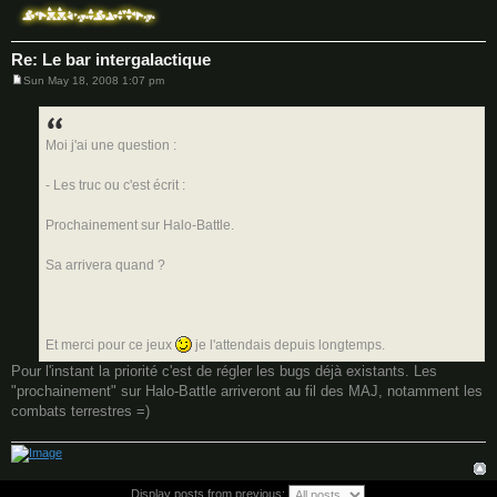
Re: Le bar intergalactique
Sun May 18, 2008 1:07 pm
P
o
s
t
Moi j'ai une question :
- Les truc ou c'est écrit :
Prochainement sur Halo-Battle.
Sa arrivera quand ?
Et merci pour ce jeux
je l'attendais depuis longtemps.
Pour l'instant la priorité c'est de régler les bugs déjà existants. Les
"prochainement" sur Halo-Battle arriveront au fil des MAJ, notamment les
combats terrestres =)
Display posts from previous: