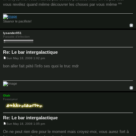
s
vous revélez quand même découvrer les choses par vous même ^^
t
Slaanor le pacifiste!
lysander051
Parasite d'infection
Re: Le bar intergalactique
Sun May 18, 2008 1:02 pm
P
o
bon aller fait pété l'info ses quoi le truc mdr
s
t
Olah
Fossoyeur
Re: Le bar intergalactique
Sun May 18, 2008 1:05 pm
P
o
On ne peut rien dire pour le moment mais croyez-moi, vous aurez fort à
s