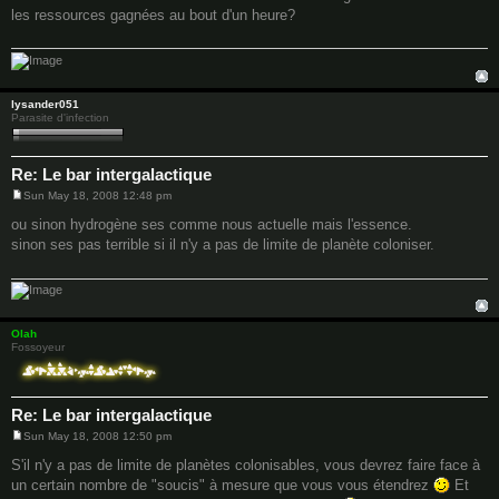
s
les ressources gagnées au bout d'un heure?
t
lysander051
Parasite d'infection
Re: Le bar intergalactique
Sun May 18, 2008 12:48 pm
P
o
ou sinon hydrogène ses comme nous actuelle mais l'essence.
s
sinon ses pas terrible si il n'y a pas de limite de planète coloniser.
t
Olah
Fossoyeur
Re: Le bar intergalactique
Sun May 18, 2008 12:50 pm
P
o
S'il n'y a pas de limite de planètes colonisables, vous devrez faire face à
s
un certain nombre de "soucis" à mesure que vous vous étendrez
Et
t