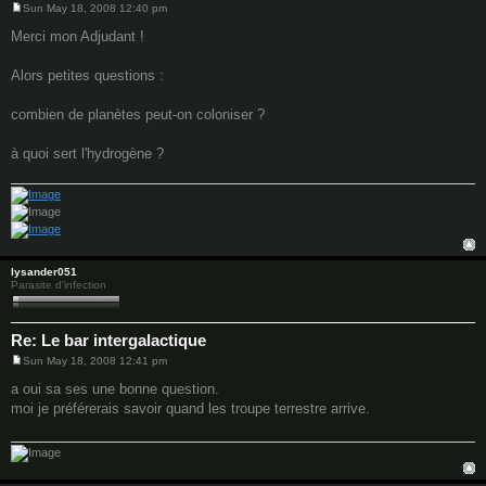
Sun May 18, 2008 12:40 pm
P
o
Merci mon Adjudant !
s
t
Alors petites questions :
combien de planètes peut-on coloniser ?
à quoi sert l'hydrogène ?
lysander051
Parasite d'infection
Re: Le bar intergalactique
Sun May 18, 2008 12:41 pm
P
o
a oui sa ses une bonne question.
s
moi je préférerais savoir quand les troupe terrestre arrive.
t