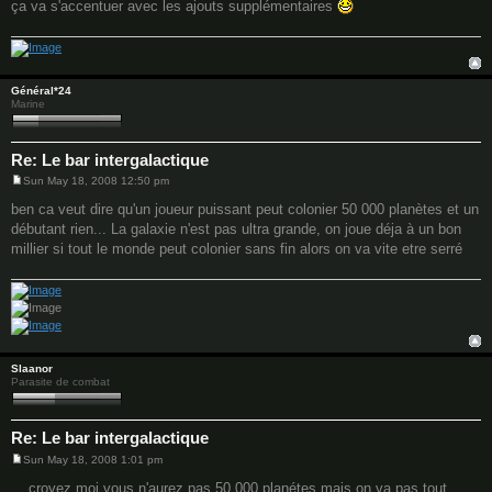
ça va s'accentuer avec les ajouts supplémentaires
Général*24
Marine
Re: Le bar intergalactique
Sun May 18, 2008 12:50 pm
P
o
ben ca veut dire qu'un joueur puissant peut colonier 50 000 planètes et un
s
débutant rien... La galaxie n'est pas ultra grande, on joue déja à un bon
t
millier si tout le monde peut colonier sans fin alors on va vite etre serré
Slaanor
Parasite de combat
Re: Le bar intergalactique
Sun May 18, 2008 1:01 pm
P
o
... croyez moi vous n'aurez pas 50.000 planétes mais on va pas tout