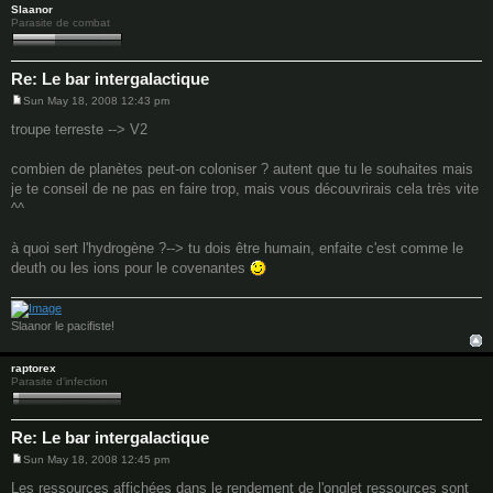
Slaanor
Parasite de combat
Re: Le bar intergalactique
Sun May 18, 2008 12:43 pm
P
o
troupe terreste --> V2
s
t
combien de planètes peut-on coloniser ? autent que tu le souhaites mais
je te conseil de ne pas en faire trop, mais vous découvrirais cela très vite
^^
à quoi sert l'hydrogène ?--> tu dois être humain, enfaite c'est comme le
deuth ou les ions pour le covenantes
Slaanor le pacifiste!
raptorex
Parasite d'infection
Re: Le bar intergalactique
Sun May 18, 2008 12:45 pm
P
o
Les ressources affichées dans le rendement de l'onglet ressources sont