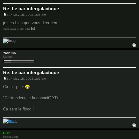
Re: Le bar intergalactique
Sun May 18, 2008 1:06 pm
P
o
je ses bien que vous direr rien
s
lol
t
méme contre un petit billet
Yoda206
Marine
Re: Le bar intergalactique
Sun May 18, 2008 1:07 pm
P
o
Ca fait peur
s
t
"Cette odeur, je la connait" XD
Ca sent le flood !
Olah
Fossoyeur