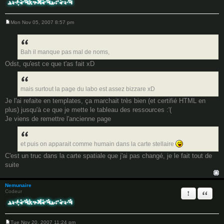
Mon Nov 05, 2007 8:57 pm
P
o
s
t
Bah il manque pas mal de noms,
Odst, qu'est ce que t'as fait xD
mais surtout la page du labo est assez bizzare xD
Je l'ai refaite en templates, ça marchait très bien (et certifié HTML en
plus) jusqu'à ce que je mette le tableau des ressources :'(
Je viens de remettre l'ancienne page
et puis on apparait comme humain dans la carte stellaire
C'est un truc dans la carte spatiale que j'ai pas changé, je le fait tout de
suite
Nemunaire
Report this 
Quote
Codeur
Tue Nov 20, 2007 11:24 pm