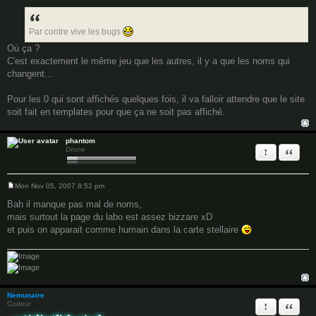
o
s
t
Par contre vive les bugs
Où ça ?
C'est exactement le même jeu que les autres, il y a que les noms qui
changent...
Pour les 0 qui sont affichés quelques fois, il va falloir attendre que le site
soit fait en templates pour que ça ne soit pas affiché.
phantom
Report this 
Quote
Drone
Mon Nov 05, 2007 8:52 pm
P
o
Bah il manque pas mal de noms,
s
mais surtout la page du labo est assez bizzare xD
t
et puis on apparait comme humain dans la carte stellaire
Nemunaire
Report this 
Quote
Codeur