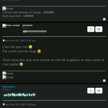
Journée internationale du codage :
22/03/08
Noël avant Noël :
13/08/09
phantom
Report this 
Quote
Drone
Mon Nov 05, 2007 8:16 pm
P
o
C'est fait pour moi
s
Par contre vive les bugs
t
Sinon reste plus qu'a nous trouver un coin de la galaxie ou nous caser et
c'est parfait
Nemunaire
Report this 
Quote
Codeur
Mon Nov 05, 2007 8:28 pm
P