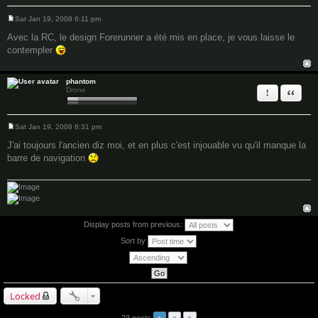
Sat Jan 19, 2008 6:11 pm
P
o
Avec la RC, le design Forerunner a été mis en place, je vous laisse le
s
contempler
t
phantom
Report this 
Quote
Drone
Sat Jan 19, 2008 6:31 pm
P
o
J'ai toujours l'ancien diz moi, et en plus c'est injouable vu qu'il manque la
s
barre de navigation
t
Display posts from previous:
Sort by
Locked