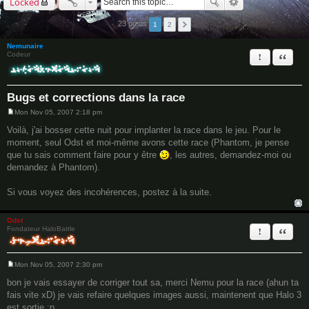
Locked
23 posts
1
2
Nemunaire
Report this 
Quote
Codeur
Bugs et corrections dans la race
Mon Nov 05, 2007 2:18 pm
P
o
Voilà, j'ai bosser cette nuit pour implanter la race dans le jeu. Pour le
s
moment, seul Odst et moi-même avons cette race (Phantom, je pense
t
que tu sais comment faire pour y être
, les autres, demandez-moi ou
demandez à Phantom).
Si vous voyez des incohérences, postez à la suite.
Odst
Report this 
Quote
Fondateur HaloBattle
Mon Nov 05, 2007 2:30 pm
P
o
bon je vais essayer de corriger tout sa, merci Nemu pour la race (ahun ta
s
fais vite xD) je vais refaire quelques images aussi, maintenent que Halo 3
t
est sortie :p