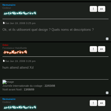
Nemunaire
Report this 
Quote
Codeur
Sat Jan 19, 2008 3:25 pm
P
o
Ok, et ils utiliseront quel design ? Quels noms et descriptions ?
s
t
Odst
Report this 
Quote
Fondateur HaloBattle
Sat Jan 19, 2008 3:26 pm
P
o
hum attend attend Xd
s
t
Journée internationale du codage :
22/03/08
Noël avant Noël :
13/08/09
Nemunaire
Report this 
Quote
Codeur