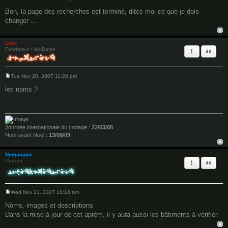
P
o
Bon, la page des recherches est terminé, dites moi ce que je dois
s
changer ...
t
Odst
Report this 
Quote
Fondateur HaloBattle
Tue Nov 20, 2007 11:28 pm
P
o
les noms ?
s
t
Journée internationale du codage :
22/03/08
Noël avant Noël :
13/08/09
Nemunaire
Report this 
Quote
Codeur
Wed Nov 21, 2007 10:18 am
P
o
Noms, images et descriptions
s
Dans la mise à jour de cet aprèm, il y aura aussi les bâtiments à vérifier
t