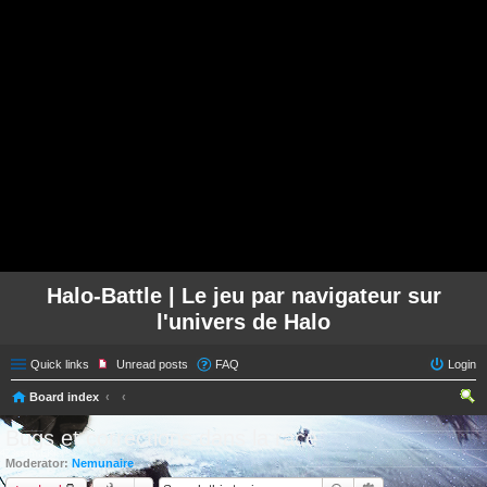
Halo-Battle | Le jeu par navigateur sur
l'univers de Halo
Quick links
Unread posts
FAQ
Login
Board index
ear
Bugs et corrections dans la race
ch
Moderator:
Nemunaire