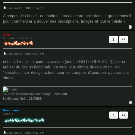
Sun Jan 20, 2008 5:14 pm
P
o
A propos des floods, ne faudrait-il pas faire un topic dans le grand conseil
s
pour commencer à trouver des descriptions, images et tout le tralala ?
t
Odst
Report this 
Quote
Fondateur HaloBattle
Sun Jan 20, 2008 5:21 pm
P
o
enfaite, hier j'en ai parlé avec cyno (aufaite GG LE DESIGN !!) pour ce
s
qui est du design flood bah.. ça serai plus simple de rajouté un lien
t
"operateur" aux design actuel, pour les comptes d'opérateur ça sera plus
simple
Journée internationale du codage :
22/03/08
Noël avant Noël :
13/08/09
Nemunaire
Report this 
Quote
Codeur
Sun Jan 20, 2008 5:31 pm