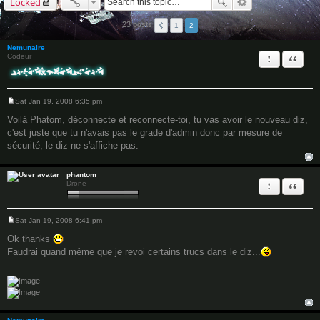
Locked
23 posts
1
2
Nemunaire
Report this 
Quote
Codeur
Sat Jan 19, 2008 6:35 pm
P
o
Voilà Phatom, déconnecte et reconnecte-toi, tu vas avoir le nouveau diz,
s
c'est juste que tu n'avais pas le grade d'admin donc par mesure de
t
sécurité, le diz ne s'affiche pas.
phantom
Report this 
Quote
Drone
Sat Jan 19, 2008 6:41 pm
P
o
Ok thanks
s
Faudrai quand même que je revoi certains trucs dans le diz...
t