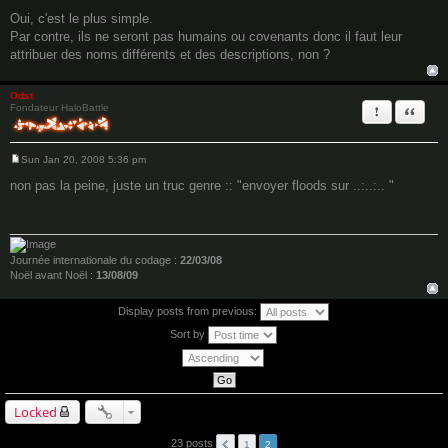
P
o
Oui, c'est le plus simple.
s
Par contre, ils ne seront pas humains ou covenants donc il faut leur
t
attribuer des noms différents et des descriptions, non ?
Odst
Report this 
Quote
Fondateur HaloBattle
Sun Jan 20, 2008 5:36 pm
P
o
non pas la peine, juste un truc genre :: "envoyer floods sur ..:..:.. "
s
t
Journée internationale du codage :
22/03/08
Noël avant Noël :
13/08/09
Display posts from previous:
Sort by
Locked
23 posts
1
2