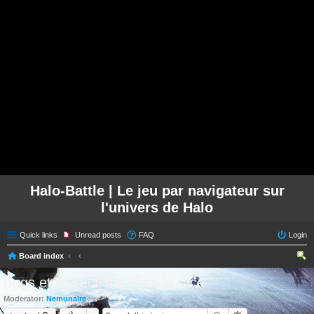
Halo-Battle | Le jeu par navigateur sur
l'univers de Halo
Quick links
Unread posts
FAQ
Login
Board index
ear
Bugs et corrections dans la race
ch
Moderator:
Nemunaire