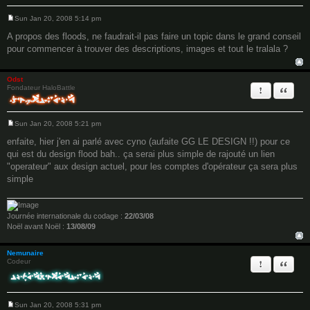
Sun Jan 20, 2008 5:14 pm
P
o
A propos des floods, ne faudrait-il pas faire un topic dans le grand conseil
s
pour commencer à trouver des descriptions, images et tout le tralala ?
t
Odst
Report this 
Quote
Fondateur HaloBattle
Sun Jan 20, 2008 5:21 pm
P
o
enfaite, hier j'en ai parlé avec cyno (aufaite GG LE DESIGN !!) pour ce
s
qui est du design flood bah.. ça serai plus simple de rajouté un lien
t
"operateur" aux design actuel, pour les comptes d'opérateur ça sera plus
simple
Journée internationale du codage :
22/03/08
Noël avant Noël :
13/08/09
Nemunaire
Report this 
Quote
Codeur
Sun Jan 20, 2008 5:31 pm