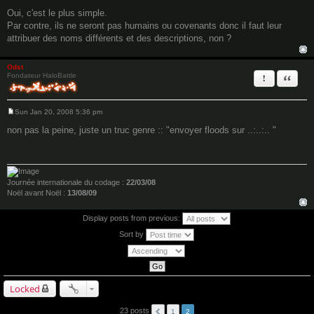
P
o
Oui, c'est le plus simple.
s
Par contre, ils ne seront pas humains ou covenants donc il faut leur
t
attribuer des noms différents et des descriptions, non ?
Odst
Report this 
Quote
Fondateur HaloBattle
Sun Jan 20, 2008 5:36 pm
P
o
non pas la peine, juste un truc genre :: "envoyer floods sur ..:..:.. "
s
t
Journée internationale du codage :
22/03/08
Noël avant Noël :
13/08/09
Display posts from previous:
Sort by
Locked
23 posts
1
2