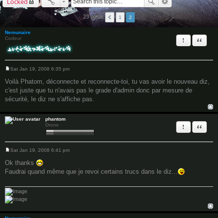
Locked
23 posts
1
2
Nemunaire
Report this 
Quote
Codeur
Sat Jan 19, 2008 6:35 pm
P
o
Voilà Phatom, déconnecte et reconnecte-toi, tu vas avoir le nouveau diz,
s
c'est juste que tu n'avais pas le grade d'admin donc par mesure de
t
sécurité, le diz ne s'affiche pas.
phantom
Report this 
Quote
Drone
Sat Jan 19, 2008 6:41 pm
P
o
Ok thanks
s
Faudrai quand même que je revoi certains trucs dans le diz...
t