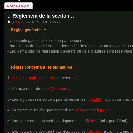
Post Reply
:: Règlement de la section ::
by
Odst
»
Tue Jul 24, 2007 1:45 am
P
o
:: Règles générales ::
s
t
- Une seule galerie d'exposition par personne.
- Interdiction de flooder sur les demandes de réalisation ou les galeries d
- Les demandes de réalisation d'avatars ou de signatures sont réservées
:: Règles concernant les signatures ::
1-
Une ( 1 ) seule signature
par personne.
2- Un maximum de
deux ( 2 ) userbars
.
3- Les sign/bann ne doivent pas dépasser les
450x200
.
( sauf les signatures 
4- La signature ne doit pas contenir de
phrases trop longues
.
5- Les userbars ne doivent pas depasser les
350x20
(taille par défaut).
6- Les avatars ne devraient pas dépassés les
125x125
, mais il y a une p