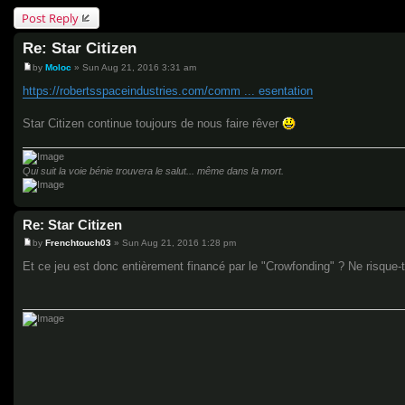
Post Reply
Re: Star Citizen
by
Moloc
»
Sun Aug 21, 2016 3:31 am
P
o
https://robertsspaceindustries.com/comm ... esentation
s
t
Star Citizen continue toujours de nous faire rêver
Qui suit la voie bénie trouvera le salut... même dans la mort.
Re: Star Citizen
by
Frenchtouch03
»
Sun Aug 21, 2016 1:28 pm
P
o
Et ce jeu est donc entièrement financé par le "Crowfonding" ? Ne risque-t
s
t