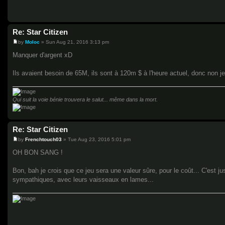
Re: Star Citizen
by
Moloc
»
Sun Aug 21, 2016 3:13 pm
P
o
Manquer d'argent xD
s
t
Ils avaient besoin de 65M, ils sont à 120m $ à l'heure actuel, donc non j
Qui suit la voie bénie trouvera le salut... même dans la mort.
Re: Star Citizen
by
Frenchtouch03
»
Tue Aug 23, 2016 5:01 pm
P
o
OH BON SANG !
s
t
Bon, bah je crois que ce jeu sera une valeur sûre, pour le coût... C'est j
sympathiques, avec leurs vaisseaux en lames...