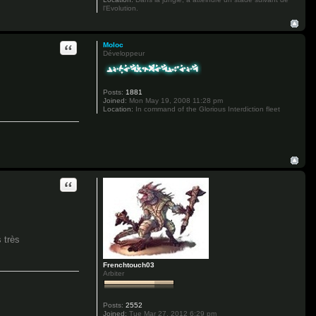
l'Evolution.
Quote
Moloc
Développeur
Posts:
1881
Joined:
Mon May 19, 2008 11:28 pm
Location:
In command of the Glorious Interdiction fleet
Quote
 très
Frenchtouch03
Arbiter
Posts:
2552
Joined:
Tue Mar 27, 2012 6:29 pm