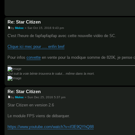
Re: Star Citizen
by
Moloc
»
Sat Oct 15, 2016 9:43 pm
P
o
C'est l'heure de fapfapfapfap avec cette nouvelle vidéo de SC.
s
t
Clique ici mec pour .... enfin bref
Pour infos
corvette
en vente pour la modique somme de 820€, je pense qu'
Qui suit la voie bénie trouvera le salut... même dans la mort.
Re: Star Citizen
by
Moloc
»
Sun Dec 25, 2016 5:37 pm
P
o
Star Citizen en version 2.6
s
t
Le module FPS viens de débarquer.
https://www.youtube.com/watch?v=if3E9QYhQ88