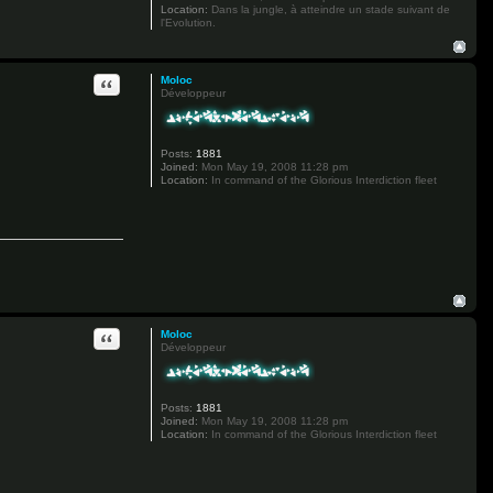
Location:
Dans la jungle, à atteindre un stade suivant de
l'Evolution.
Quote
Moloc
Développeur
Posts:
1881
Joined:
Mon May 19, 2008 11:28 pm
Location:
In command of the Glorious Interdiction fleet
Quote
Moloc
Développeur
Posts:
1881
Joined:
Mon May 19, 2008 11:28 pm
Location:
In command of the Glorious Interdiction fleet