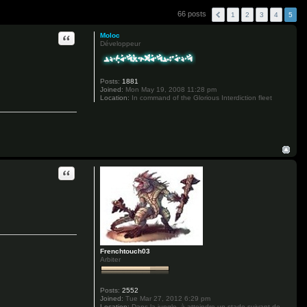
66 posts
1
2
3
4
5
Quote
Moloc
Développeur
Posts:
1881
Joined:
Mon May 19, 2008 11:28 pm
Location:
In command of the Glorious Interdiction fleet
Quote
Frenchtouch03
Arbiter
Posts:
2552
Joined:
Tue Mar 27, 2012 6:29 pm
Location:
Dans la jungle, à atteindre un stade suivant de