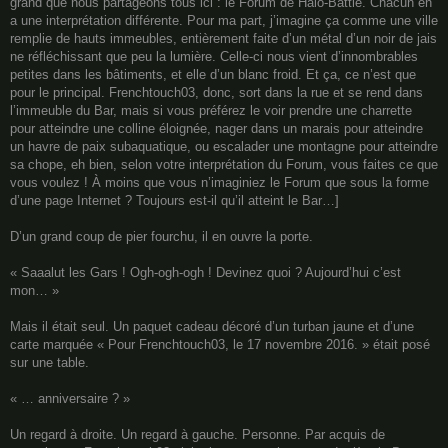
grand que nous partageons tous ici : le Forum de Halo-Battle. Chacun en
a une interprétation différente. Pour ma part, j’imagine ça comme une ville
remplie de hauts immeubles, entièrement faite d’un métal d’un noir de jais
ne réfléchissant que peu la lumière. Celle-ci nous vient d’innombrables
petites dans les bâtiments, et elle d’un blanc froid. Et ça, ce n’est que
pour le principal. Frenchtouch03, donc, sort dans la rue et se rend dans
l’immeuble du Bar, mais si vous préférez le voir prendre une charrette
pour atteindre une colline éloignée, nager dans un marais pour atteindre
un havre de paix subaquatique, ou escalader une montagne pour atteindre
sa chope, eh bien, selon votre interprétation du Forum, vous faites ce que
vous voulez ! À moins que vous n’imaginiez le Forum que sous la forme
d’une page Internet ? Toujours est-il qu’il atteint le Bar…]
D’un grand coup de pier fourchu, il en ouvre la porte.
« Saaalut les Gars ! Ogh-ogh-ogh ! Devinez quoi ? Aujourd’hui c’est
mon… »
Mais il était seul. Un paquet cadeau décoré d’un turban jaune et d’une
carte marquée « Pour Frenchtouch03, le 17 novembre 2016. » était posé
sur une table.
« … anniversaire ? »
Un regard à droite. Un regard à gauche. Personne. Par acquis de