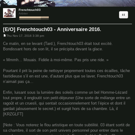
4 posts • Page
1
of
1
Frenchtouch03
Quote
Arbiter
[E/O] Frenchtouch03 - Anniversaire 2016.
Thu Nov 17, 2016 3:38 pm
P
o
Ce matin, en se levant (Tard.), Frenchtouch03 était tout excité.
s
Bondissant hors de son lit, il se précipita devant la glace.
t
« Mmmh… Mouais. Fidèle à moi-même. Pas pris une ride. »
Pourtant il prit la peine de nettoyer proprement toutes ces écailles, tâche
fastidieuse s’il en est une, d’autant plus que se laver, Frenchtouch03
n’aimait pas ça…
Enfin, luisant sous la lumière des soleils comme un bel Homme-Lézard
tout propre, il engloutit son petit-déjeuner (Une sorte de mélange entre un
ragoût et un cruesli, qui sentait occasionnelement fort l’épice et dont il
gardait jalousement le secret.) et surgit hors de sa chambre. Là, il
[KRZGLFT]
[Note : Vous noterez le flou artistique en toute subtilité. 03 étant sortit de
sa chambre, il sort de son petit univers personnel pour entrer dans le