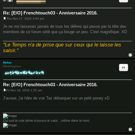
Re: [E/O] Frenchtouch03 - Anniversaire 2016.
Thu Nov 17, 2016 4:00 pm
P
o
Je ne me lasserais jamais de tous les délires qui passe par la tête des
s
membres de ce forum sitôt que ça bouge un peu. C'est magnifique. XD
t
"Le Temps n'a de prise que sur ceux qui le laisse les
saisir."
Moloc
Quote
Développeur
Re: [E/O] Frenchtouch03 - Anniversaire 2016.
Fri Nov 18, 2016 1:25 am
P
o
J'avoue, j'ai hâte de voir Taz débarquer sur un petit poney xD
s
t
Qui suit la voie bénie trouvera le salut... même dans la mort.