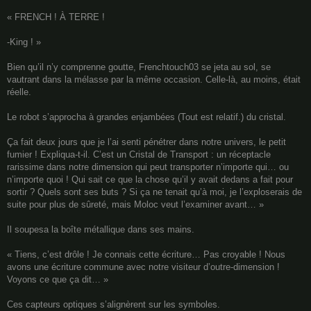
« FRENCH ! À TERRE !
-King ! »
Bien qu’il n’y comprenne goutte, Frenchtouch03 se jeta au sol, se
vautrant dans la mélasse par la même occasion. Celle-là, au moins, était
réelle.
Le robot s’approcha à grandes enjambées (Tout est relatif.) du cristal.
Ça fait deux jours que je l’ai senti pénétrer dans notre univers, le petit
fumier ! Expliqua-t-il. C’est un Cristal de Transport : un réceptacle
rarissime dans notre dimension qui peut transporter n’importe qui… ou
n’importe quoi ! Qui sait ce que la chose qu’il y avait dedans a fait pour
sortir ? Quels sont ses buts ? Si ça ne tenait qu’à moi, je l’exploserais de
suite pour plus de sûreté, mais Moloc veut l’examiner avant… »
Il soupesa la boîte métallique dans ses mains.
« Tiens, c’est drôle ! Je connais cette écriture… Pas croyable ! Nous
avons une écriture commune avec notre visiteur d’outre-dimension !
Voyons ce que ça dit… »
Ces capteurs optiques s’alignèrent sur les symboles.