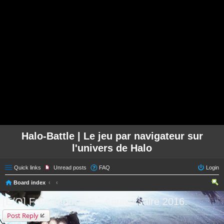
Halo-Battle | Le jeu par navigateur sur
l'univers de Halo
Quick links
Unread posts
FAQ
Login
Board index
ear
[E/O] Frenchtouch03 - Anniversaire 2016.
ch
Post Reply