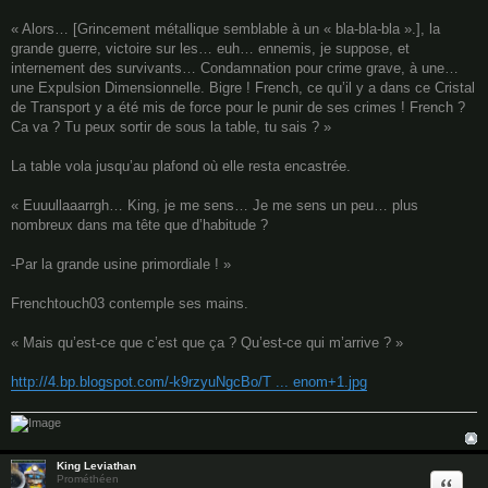
« Alors… [Grincement métallique semblable à un « bla-bla-bla ».], la
grande guerre, victoire sur les… euh… ennemis, je suppose, et
internement des survivants… Condamnation pour crime grave, à une…
une Expulsion Dimensionnelle. Bigre ! French, ce qu’il y a dans ce Cristal
de Transport y a été mis de force pour le punir de ses crimes ! French ?
Ca va ? Tu peux sortir de sous la table, tu sais ? »
La table vola jusqu’au plafond où elle resta encastrée.
« Euuullaaarrgh… King, je me sens… Je me sens un peu… plus
nombreux dans ma tête que d’habitude ?
-Par la grande usine primordiale ! »
Frenchtouch03 contemple ses mains.
« Mais qu’est-ce que c’est que ça ? Qu’est-ce qui m’arrive ? »
http://4.bp.blogspot.com/-k9rzyuNgcBo/T ... enom+1.jpg
King Leviathan
Quote
Prométhéen