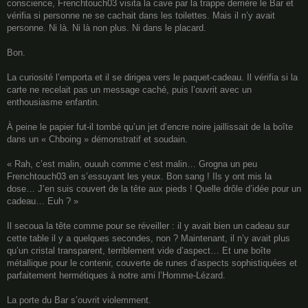
conscience, Frenchtouch03 visita la cave par la trappe derrière le Bar et
vérifia si personne ne se cachait dans les toilettes. Mais il n’y avait
personne. Ni là. Ni là non plus. Ni dans le placard.
Bon.
La curiosité l’emporta et il se dirigea vers le paquet-cadeau. Il vérifia si la
carte ne recelait pas un message caché, puis l’ouvrit avec un
enthousiasme enfantin.
À peine le papier fut-il tombé qu’un jet d’encre noire jaillissait de la boîte
dans un « Chboing » démonstratif et soudain.
« Rah, c’est malin, ouuuh comme c’est malin… Grogna un peu
Frenchtouch03 en s’essuyant les yeux. Bon sang ! Ils y ont mis la
dose… J’en suis couvert de la tête aux pieds ! Quelle drôle d’idée pour un
cadeau… Euh ? »
Il secoua la tête comme pour se réveiller : il y avait bien un cadeau sur
cette table il y a quelques secondes, non ? Maintenant, il n’y avait plus
qu’un cristal transparent, terriblement vide d’aspect… Et une boîte
métallique pour le contenir, couverte de runes d’aspects sophistiquées et
parfaitement hermétiques à notre ami l’Homme-Lézard.
La porte du Bar s’ouvrit violemment.