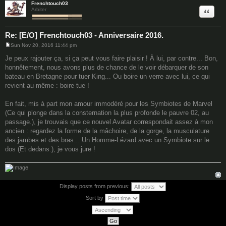
Frenchtouch03
Quote
Arbiter
Re: [E/O] Frenchtouch03 - Anniversaire 2016.
Sun Nov 20, 2016 11:44 pm
P
o
Je peux rajouter ça, si ça peut vous faire plaisir ! À lui, par contre... Bon,
s
honnêtement, nous avons plus de chance de le voir débarquer de son
t
bateau en Bretagne pour tuer King... Ou boire un verre avec lui, ce qui
revient au même : boire tue !
En fait, mis à part mon amour immodéré pour les Symbiotes de Marvel
(Ce qui plonge dans la consternation la plus profonde le pauvre 02, au
passage.), je trouvais que ce nouvel Avatar correspondait assez à mon
ancien : regardez la forme de la mâchoire, de la gorge, la musculature
des jambes et des bras... Un Homme-Lézard avec un Symbiote sur le
dos (Et dedans.), je vous jure !
Display posts from previous:
Sort by