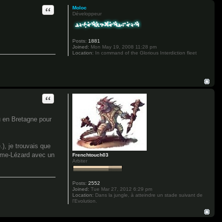
Quote
Moloc
Développeur
Posts:
1881
Joined:
Mon May 19, 2008 11:28 pm
Location:
In command of the Glorious Interdiction fleet
Quote
au en Bretagne pour
), je trouvais que
omme-Lézard avec un
Frenchtouch03
Arbiter
Posts:
2552
Joined:
Tue Mar 27, 2012 6:29 pm
Location:
Dans la jungle, à atteindre un stade suivant de
l'Evolution.