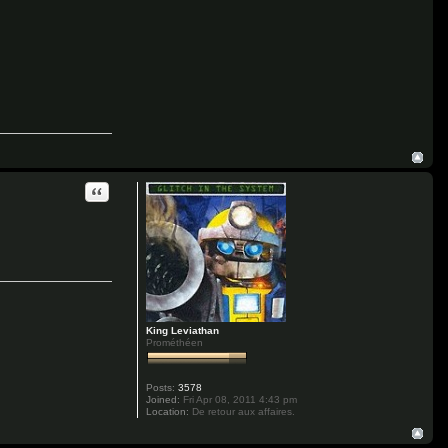
Quote
King Leviathan
Prométhéen
Posts:
3578
Joined:
Fri Apr 08, 2011 4:43 pm
Location:
De retour aux affaires.