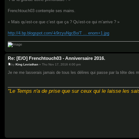
Frenchtouch03 contemple ses mains.
« Mais qu’est-ce que c’est que ça ? Qu’est-ce qui m’arrive ? »
http://4.bp.blogspot.com/-k9rzyuNgcBo/T ... enom+1.jpg
Re: [E/O] Frenchtouch03 - Anniversaire 2016.
by
King Leviathan
»
Thu Nov 17, 2016 4:00 pm
P
o
Je ne me lasserais jamais de tous les délires qui passe par la tête des
s
t
"Le Temps n'a de prise que sur ceux qui le laisse les sais