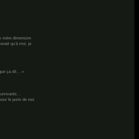
ans notre dimension
enait qu’à moi, je
que ça dit… »
 survivants…
our le punir de ses