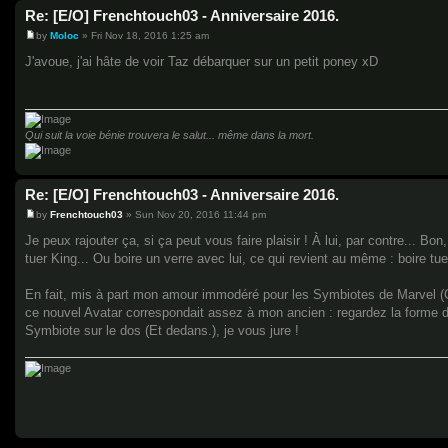
Re: [E/O] Frenchtouch03 - Anniversaire 2016.
by
Moloc
»
Fri Nov 18, 2016 1:25 am
P
o
J'avoue, j'ai hâte de voir Taz débarquer sur un petit poney xD
s
t
Qui suit la voie bénie trouvera le salut... même dans la mort.
Re: [E/O] Frenchtouch03 - Anniversaire 2016.
by
Frenchtouch03
»
Sun Nov 20, 2016 11:44 pm
P
o
Je peux rajouter ça, si ça peut vous faire plaisir ! À lui, par contre...
s
tuer King... Ou boire un verre avec lui, ce qui revient au même : boire tue
t
En fait, mis à part mon amour immodéré pour les Symbiotes de Marvel (Ce
ce nouvel Avatar correspondait assez à mon ancien : regardez la forme 
Symbiote sur le dos (Et dedans.), je vous jure !