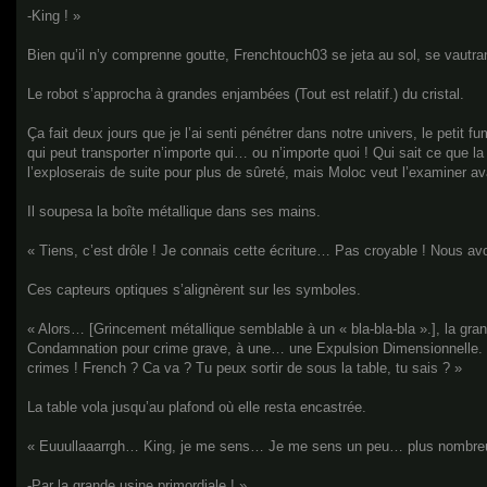
-King ! »
Bien qu’il n’y comprenne goutte, Frenchtouch03 se jeta au sol, se vautran
Le robot s’approcha à grandes enjambées (Tout est relatif.) du cristal.
Ça fait deux jours que je l’ai senti pénétrer dans notre univers, le petit f
qui peut transporter n’importe qui… ou n’importe quoi ! Qui sait ce que la 
l’exploserais de suite pour plus de sûreté, mais Moloc veut l’examiner a
Il soupesa la boîte métallique dans ses mains.
« Tiens, c’est drôle ! Je connais cette écriture… Pas croyable ! Nous a
Ces capteurs optiques s’alignèrent sur les symboles.
« Alors… [Grincement métallique semblable à un « bla-bla-bla ».], la gr
Condamnation pour crime grave, à une… une Expulsion Dimensionnelle. Big
crimes ! French ? Ca va ? Tu peux sortir de sous la table, tu sais ? »
La table vola jusqu’au plafond où elle resta encastrée.
« Euuullaaarrgh… King, je me sens… Je me sens un peu… plus nombreu
-Par la grande usine primordiale ! »