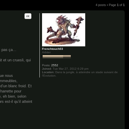
4 posts • Page
1
of
1
Quote
Frenchtouch03
ait pas ça…
Arbiter
 et un cruesli, qui
Posts:
2552
Joined:
Tue Mar 27, 2012 6:29 pm
Location:
Dans la jungle, à atteindre un stade suivant de
 que nous
l'Evolution.
 immeubles,
d’un blanc froid. Et
harrette pour
, eh bien, selon
est-il qu’il atteint