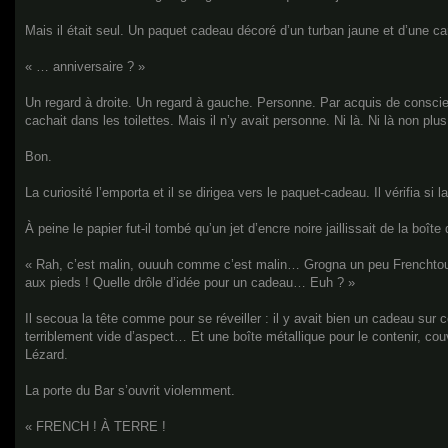
Mais il était seul. Un paquet cadeau décoré d’un turban jaune et d’une 
« … anniversaire ? »
Un regard à droite. Un regard à gauche. Personne. Par acquis de conscienc
cachait dans les toilettes. Mais il n’y avait personne. Ni là. Ni là non plus
Bon.
La curiosité l’emporta et il se dirigea vers le paquet-cadeau. Il vérifia s
À peine le papier fut-il tombé qu’un jet d’encre noire jaillissait de la boî
« Rah, c’est malin, ouuuh comme c’est malin… Grogna un peu Frenchtouch
aux pieds ! Quelle drôle d’idée pour un cadeau… Euh ? »
Il secoua la tête comme pour se réveiller : il y avait bien un cadeau sur c
terriblement vide d’aspect… Et une boîte métallique pour le contenir, c
Lézard.
La porte du Bar s’ouvrit violemment.
« FRENCH ! À TERRE !