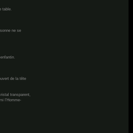
 table.
ersonne ne se
 enfantin.
vert de la tête
ristal transparent,
 ami l’Homme-