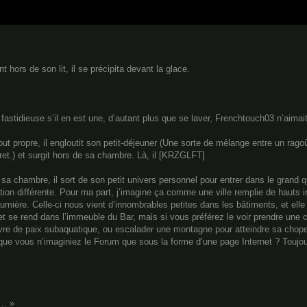
 hors de son lit, il se précipita devant la glace.
e fastidieuse s’il en est une, d’autant plus que se laver, Frenchtouch03 n’aim
 propre, il engloutit son petit-déjeuner (Une sorte de mélange entre un ragoût
cret.) et surgit hors de sa chambre. Là, il [KRZGLFT]
 de sa chambre, il sort de son petit univers personnel pour entrer dans le grand
ation différente. Pour ma part, j’imagine ça comme une ville remplie de hauts
lumière. Celle-ci nous vient d’innombrables petites dans les bâtiments, et elle 
 et se rend dans l’immeuble du Bar, mais si vous préférez le voir prendre une c
avre de paix subaquatique, ou escalader une montagne pour atteindre sa chope
ue vous n’imaginiez le Forum que sous la forme d’une page Internet ? Toujours 
n… »