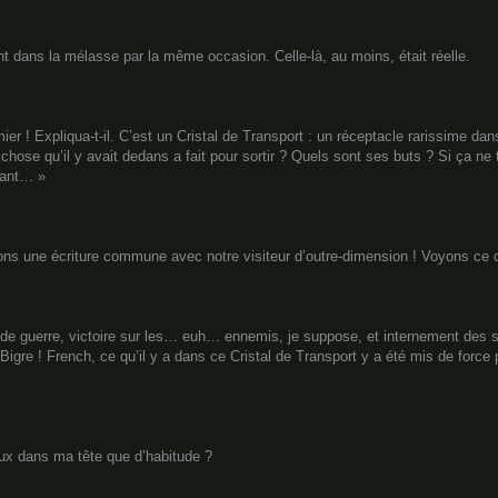
t dans la mélasse par la même occasion. Celle-là, au moins, était réelle.
umier ! Expliqua-t-il. C’est un Cristal de Transport : un réceptacle rarissime d
chose qu’il y avait dedans a fait pour sortir ? Quels sont ses buts ? Si ça ne t
vant… »
vons une écriture commune avec notre visiteur d’outre-dimension ! Voyons ce 
ande guerre, victoire sur les… euh… ennemis, je suppose, et internement des
re ! French, ce qu’il y a dans ce Cristal de Transport y a été mis de force p
x dans ma tête que d’habitude ?