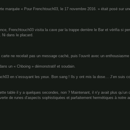
carte marquée « Pour Frenchtouch03, le 17 novembre 2016. » était posé sur une
e, Frenchtouch03 visita la cave par la trappe derrière le Bar et vérifia si p
. Ni dans le placard.
i la carte ne recelait pas un message caché, puis l’ouvrit avec un enthousiasme
te dans un « Chboing » démonstratif et soudain.
03 en s’essuyant les yeux. Bon sang ! Ils y ont mis la dose… J’en suis cou
ette table il y a quelques secondes, non ? Maintenant, il n’y avait plus qu’un c
ouverte de runes d’aspects sophistiquées et parfaitement hermétiques à notre