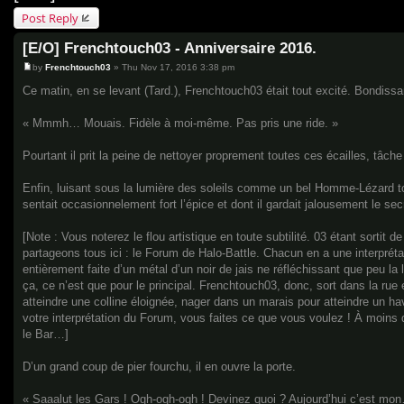
Post Reply
[E/O] Frenchtouch03 - Anniversaire 2016.
by
Frenchtouch03
»
Thu Nov 17, 2016 3:38 pm
P
o
Ce matin, en se levant (Tard.), Frenchtouch03 était tout excité. Bondissant
s
t
« Mmmh… Mouais. Fidèle à moi-même. Pas pris une ride. »
Pourtant il prit la peine de nettoyer proprement toutes ces écailles, tâch
Enfin, luisant sous la lumière des soleils comme un bel Homme-Lézard tout
sentait occasionnelement fort l’épice et dont il gardait jalousement le se
[Note : Vous noterez le flou artistique en toute subtilité. 03 étant sortit
partageons tous ici : le Forum de Halo-Battle. Chacun en a une interprét
entièrement faite d’un métal d’un noir de jais ne réfléchissant que peu la 
ça, ce n’est que pour le principal. Frenchtouch03, donc, sort dans la rue
atteindre une colline éloignée, nager dans un marais pour atteindre un h
votre interprétation du Forum, vous faites ce que vous voulez ! À moins q
le Bar…]
D’un grand coup de pier fourchu, il en ouvre la porte.
« Saaalut les Gars ! Ogh-ogh-ogh ! Devinez quoi ? Aujourd’hui c’est mo