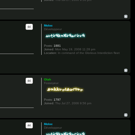
Quote
Moloc
Développeur
Posts:
1881
Joined:
Mon May 19, 2008 11:28 pm
Location:
In command of the Glorious Interdiction fleet
Quote
Olah
Fossoyeur
Posts:
1797
Joined:
Thu Jul 27, 2006 9:56 pm
Quote
Moloc
Développeur