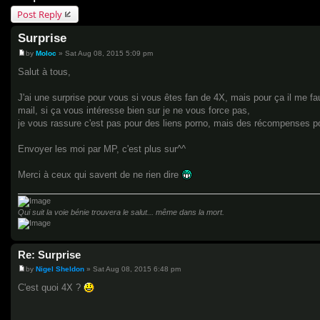
Post Reply
Surprise
by
Moloc
»
Sat Aug 08, 2015 5:09 pm
P
o
Salut à tous,
s
t
J'ai une surprise pour vous si vous êtes fan de 4X, mais pour ça il me f
mail, si ça vous intéresse bien sur je ne vous force pas,
je vous rassure c'est pas pour des liens porno, mais des récompenses pou
Envoyer les moi par MP, c'est plus sur^^
Merci à ceux qui savent de ne rien dire
Qui suit la voie bénie trouvera le salut... même dans la mort.
Re: Surprise
by
Nigel Sheldon
»
Sat Aug 08, 2015 6:48 pm
P
o
C'est quoi 4X ?
s
t