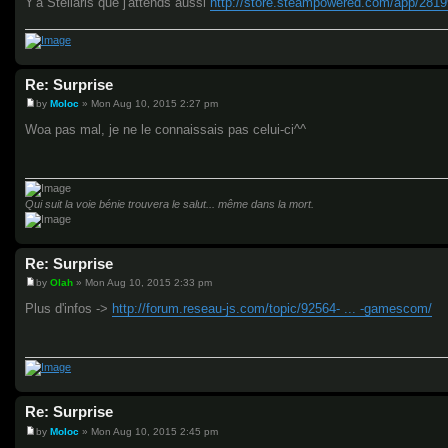
Y'a Stellaris que j'attends aussi
http://store.steampowered.com/app/2819
Re: Surprise
by
Moloc
»
Mon Aug 10, 2015 2:27 pm
P
o
Woa pas mal, je ne le connaissais pas celui-ci^^
s
t
Qui suit la voie bénie trouvera le salut... même dans la mort.
Re: Surprise
by
Olah
»
Mon Aug 10, 2015 2:33 pm
P
o
Plus d'infos ->
http://forum.reseau-js.com/topic/92564- ... -gamescom/
s
t
Re: Surprise
by
Moloc
»
Mon Aug 10, 2015 2:45 pm
P