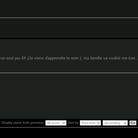
n seul jeu 4X (Je viens d'apprendre le nom.), ma famille va vouloir me tuer..
Display posts from previous:
Sort by