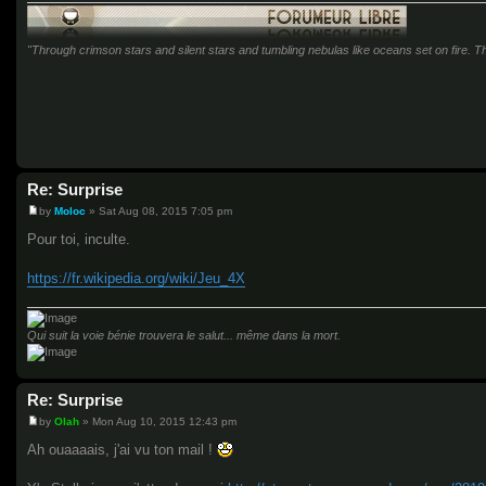
"Through crimson stars and silent stars and tumbling nebulas like oceans set on fire. Thr
Re: Surprise
by
Moloc
»
Sat Aug 08, 2015 7:05 pm
P
o
Pour toi, inculte.
s
t
https://fr.wikipedia.org/wiki/Jeu_4X
Qui suit la voie bénie trouvera le salut... même dans la mort.
Re: Surprise
by
Olah
»
Mon Aug 10, 2015 12:43 pm
P
o
Ah ouaaaais, j'ai vu ton mail !
s
t