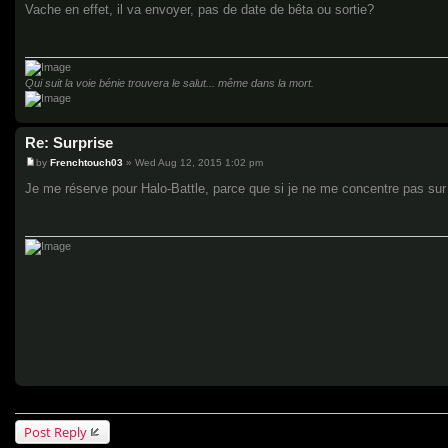
o
Vache en effet, il va envoyer, pas de date de bêta ou sortie?
s
t
Qui suit la voie bénie trouvera le salut... même dans la mort.
Re: Surprise
by
Frenchtouch03
»
Wed Aug 12, 2015 1:02 pm
P
o
Je me réserve pour Halo-Battle, parce que si je ne me concentre pas sur u
s
t
Post Reply