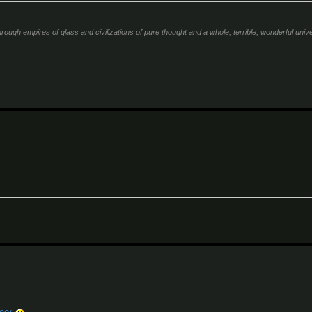
ough empires of glass and civilizations of pure thought and a whole, terrible, wonderful univer