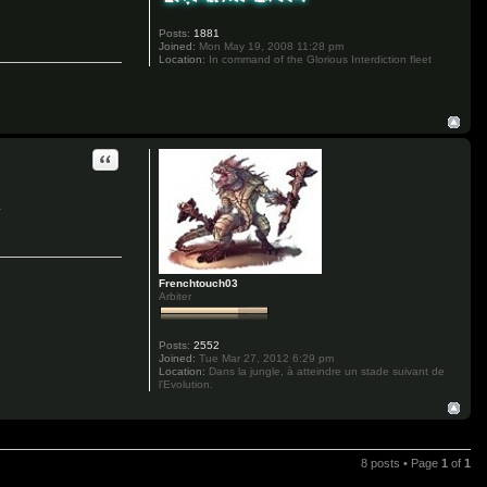
Posts:
1881
Joined:
Mon May 19, 2008 11:28 pm
Location:
In command of the Glorious Interdiction fleet
Quote
.
Frenchtouch03
Arbiter
Posts:
2552
Joined:
Tue Mar 27, 2012 6:29 pm
Location:
Dans la jungle, à atteindre un stade suivant de
l'Evolution.
8 posts • Page
1
of
1