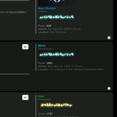
Nigel Sheldon
Codeur
se of impossibilities."
Posts:
608
Joined:
Sun Nov 15, 2009 3:34 pm
Location:
Sur Terminus
Quote
Moloc
Développeur
Posts:
1881
Joined:
Mon May 19, 2008 11:28 pm
Location:
In command of the Glorious Interdiction fleet
Quote
Olah
Fossoyeur
Posts:
1797
Joined:
Thu Jul 27, 2006 9:56 pm