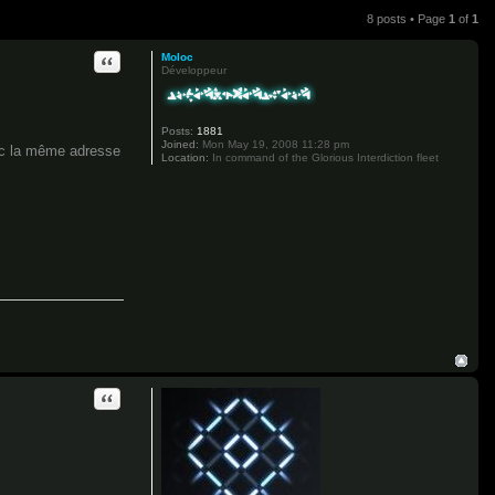
8 posts • Page
1
of
1
Quote
Moloc
Développeur
Posts:
1881
Joined:
Mon May 19, 2008 11:28 pm
vec la même adresse
Location:
In command of the Glorious Interdiction fleet
Quote