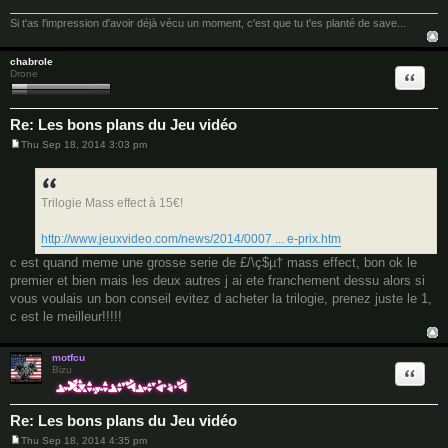
Si t'as l'impression d'avoir déjà vécu un moment, c'est que tu t'es planté de save...
chabrole
Quote
Drone
Re: Les bons plans du Jeu vidéo
Thu Sep 18, 2014 3:03 pm
P
o
s
t
Trilogie Mass effect à 15€!
http://www.jeuxvideo.com/news/2014/0007 ... e-prix.htm
c est quand meme une grosse serie de £/\ç$µ† mass effect, bon ok le
premier et bien mais les deux autres j ai ete franchement dessu alors si
vous voulais un bon conseil evitez d acheter la trilogie, prenez juste le 1,
c est le meilleur!!!!!
motfcu
Quote
Bizu
Re: Les bons plans du Jeu vidéo
Thu Sep 18, 2014 4:35 pm