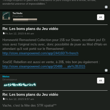
Through empires of glass and civilizations of pure thought and a whole, terrible,
wonderful universe of impossibilities."
TazVadu
Quote
Prophète
Re: Les bons plans du Jeu vidéo
Fri Jun 12, 2015 8:44 am
P
o
Homeworld Remastered Collection pour 15$ sur Steam, excellent jeu! Et
s
vous avez l'original inclu avec, donc possibilité de jouer au Mod d'Halo en
t
attendant qu'il soit porté sur le Remastered :
http://store.steampowered.com/app/244160/?l=french
SoaSE Rebellion est aussi en vente, à 20$, très bon jeu également :
http://store.steampowered.com/app/20488 ... ale%2B2015
Moloc
Quote
Développeur
Re: Les bons plans du Jeu vidéo
Fri Jun 12, 2015 9:57 am
P
o
Vache, c'est la fête des STR spatial^^
s