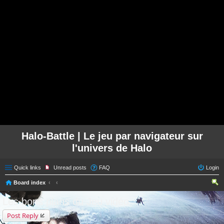
Halo-Battle | Le jeu par navigateur sur
l'univers de Halo
Quick links
Unread posts
FAQ
Login
Board index
ear
Les bons plans du Jeu vidéo
ch
Post Reply