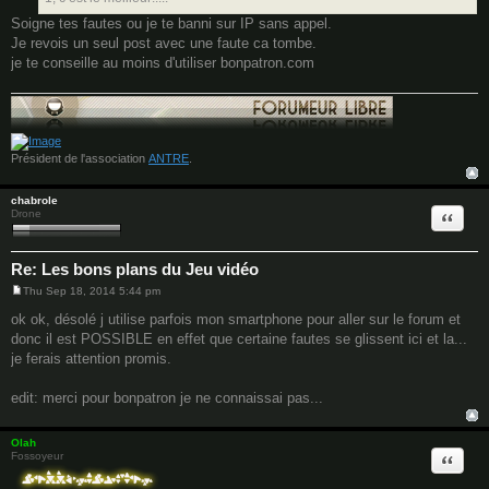
Soigne tes fautes ou je te banni sur IP sans appel.
Je revois un seul post avec une faute ca tombe.
je te conseille au moins d'utiliser bonpatron.com
Président de l'association
ANTRE
.
chabrole
Quote
Drone
Re: Les bons plans du Jeu vidéo
Thu Sep 18, 2014 5:44 pm
P
o
ok ok, désolé j utilise parfois mon smartphone pour aller sur le forum et
s
donc il est POSSIBLE en effet que certaine fautes se glissent ici et la...
t
je ferais attention promis.
edit: merci pour bonpatron je ne connaissai pas...
Olah
Quote
Fossoyeur