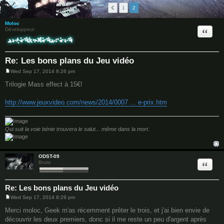
29 posts
1
2
Moloc
Quote
Développeur
Re: Les bons plans du Jeu vidéo
Wed Sep 17, 2014 8:26 pm
P
o
Trilogie Mass effect à 15€!
s
t
http://www.jeuxvideo.com/news/2014/0007 ... e-prix.htm
Qui suit la voie bénie trouvera le salut... même dans la mort.
ODST-09
Quote
Brute
Re: Les bons plans du Jeu vidéo
Wed Sep 17, 2014 8:29 pm
P
o
Merci moloc, Geek m'as récemment prêter le trois, et j'ai bien envie de
s
découvrir les deux premiers, donc si il me reste un peu d'argent après
t