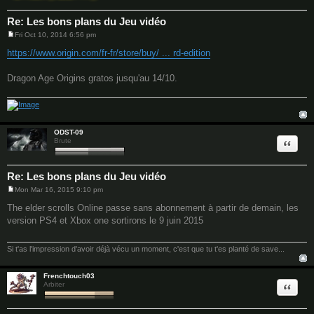
Re: Les bons plans du Jeu vidéo
Fri Oct 10, 2014 6:56 pm
P
o
https://www.origin.com/fr-fr/store/buy/ ... rd-edition
s
t
Dragon Age Origins gratos jusqu'au 14/10.
ODST-09
Quote
Brute
Re: Les bons plans du Jeu vidéo
Mon Mar 16, 2015 9:10 pm
P
o
The elder scrolls Online passe sans abonnement à partir de demain, les
s
version PS4 et Xbox one sortirons le 9 juin 2015
t
Si t'as l'impression d'avoir déjà vécu un moment, c'est que tu t'es planté de save...
Frenchtouch03
Quote
Arbiter