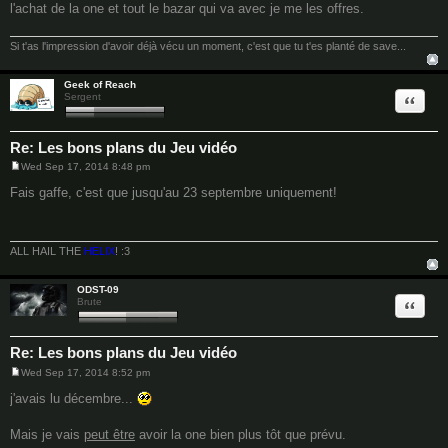
l'achat de la one et tout le bazar qui va avec je me les offres.
Si t'as l'impression d'avoir déjà vécu un moment, c'est que tu t'es planté de save...
Geek of Reach
Quote
Sergent
Re: Les bons plans du Jeu vidéo
Wed Sep 17, 2014 8:48 pm
P
o
Fais gaffe, c'est que jusqu'au 23 septembre uniquement!
s
t
ALL HAIL THE
HELIX
! :3
ODST-09
Quote
Brute
Re: Les bons plans du Jeu vidéo
Wed Sep 17, 2014 8:52 pm
P
o
j'avais lu décembre...
s
t
Mais je vais
peut être
avoir la one bien plus tôt que prévu.