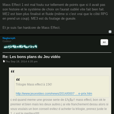
P
o
Mass Effect 1 est mal foutu sur tellement de points que si il avait pas
s
son histoire et le système de choix on l'aurait oublié vite fait bien fait.
t
ME2 est bien plus finalisé et fluide (même si c'est vrai que le côté RPG
en prend un coup). ME3 est du foutage de gueule.
Et je suis fan hardcore de Mass Effect.
Naglareph
Quote
Codeur
Re: Les bons plans du Jeu vidéo
Thu Sep 18, 2014 4:35 pm
P
o
s
t
Trilogie Mass effect à 15€!
http://www.jeuxvideo.com/news/2014/0007 ... e-prix.htm
c est quand meme une grosse serie de £/\ç$µ† mass effect, bon ok le
premier et bien mais les deux autres j ai ete franchement dessu alors si
vous voulais un bon conseil evitez d acheter la trilogie, prenez juste le
1, c est le meilleur!!!!!