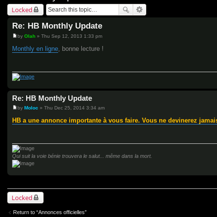
Locked
Re: HB Monthly Update
by
Olah
»
Thu Sep 12, 2013 1:33 pm
P
o
Monthly en ligne
, bonne lecture !
s
t
Re: HB Monthly Update
by
Moloc
»
Thu Dec 25, 2014 3:34 am
P
o
HB a une annonce importante à vous faire. Vous ne devinerez jamais
s
t
Qui suit la voie bénie trouvera le salut... même dans la mort.
Locked
Return to “Annonces officielles”