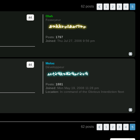
62 posts
1
2
3
4
5
Quote
Olah
Fossoyeur
Posts:
1797
Joined:
Thu Jul 27, 2006 9:56 pm
Quote
Moloc
Développeur
Posts:
1881
Joined:
Mon May 19, 2008 11:28 pm
Location:
In command of the Glorious Interdiction fleet
62 posts
1
2
3
4
5