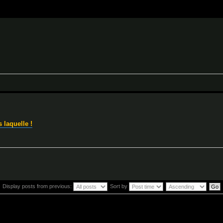
 laquelle !
Display posts from previous:
Sort by