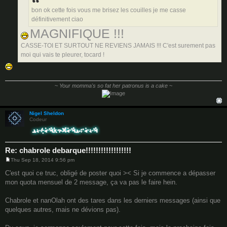
bon ok cette fois vous me brisez les couilles je me casse
définitivement ciao
MAGNIFIQUE !!!
CASSE-TOI ET SURTOUT NE REVIENS JAMAIS !!! C'est surement pas
moi qui vais te pleurer, tocard !
~
Your momma's so fat her patronus is a cake
~
Nigel Sheldon
Codeur
Re: chabrole debarque!!!!!!!!!!!!!!!!!!
Thu Sep 18, 2014 9:56 pm
P
o
C'est quoi ce truc, obligé de poster quoi >< Si je commence a dépasser
s
mon quota mensuel de 2 message, ça va pas le faire hein.
t
Chabrole et nanOlah ont des tares dans les derniers messages (ainsi que
quelques autres, mais ne dévions pas).