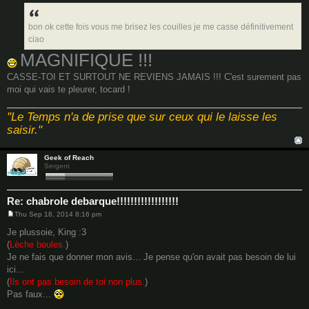
o
s
t
bon ok cette fois vous me brisez les couilles je me casse définitivement
ciao
MAGNIFIQUE !!!
CASSE-TOI ET SURTOUT NE REVIENS JAMAIS !!! C'est surement pas
moi qui vais te pleurer, tocard !
"Le Temps n'a de prise que sur ceux qui le laisse les
saisir."
Geek of Reach
Sergent
Re: chabrole debarque!!!!!!!!!!!!!!!!!!
Thu Sep 18, 2014 8:16 pm
P
o
Je plussoie, King :3
s
(
Lèche boules.
)
t
Je ne fais que donner mon avis... Je pense qu'on avait pas besoin de lui
ici...
(
Ils ont pas besoin de toi non plus.
)
Pas faux...