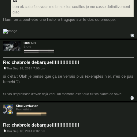
bon ok cette fois vous me brisez les couilles je me casse définitivement
ciao
Hum. on a peut-être une histoire tragique sur le dos ou presque.
ODST-09
Brute
Re: chabrole debarque!!!!!!!!!!!!!!!!!!
Thu Sep 18, 2014 7:00 pm
P
o
si c'était Olah je pense que ça se verrais plus (exemples hier, n'es ce pas
s
frenchi ?)
t
Si t'as l'impression d'avoir déjà vécu un moment, c'est que tu t'es planté de save...
King Leviathan
Prométhéen
Re: chabrole debarque!!!!!!!!!!!!!!!!!!
Thu Sep 18, 2014 8:02 pm
P