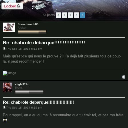
Locked
54 posts
1
2
3
4
Frenchtouch03
Arbiter
Re: chabrole debarque!!!!!!!!!!!!!!!!!!
Thu Sep 18, 2014 6:12 pm
P
o
Mais qu'est-ce qui nous le prouve ? il l'a déjà fait plusieurs fois ce coup
s
là, il peut recommencer !
t
xlight111x
Brute
Re: chabrole debarque!!!!!!!!!!!!!!!!!!
Thu Sep 18, 2014 6:15 pm
P
o
Pour rappel, on a eu du mal à reconnaitre que tu était toi, et pas ton frère.
s
t