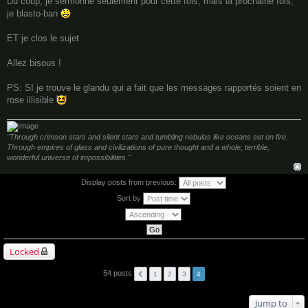
Du coup, je sermonne seulement pour cette fois, mais la prochaine fois,
je blasto-ban
ET je clos le sujet
Allez bisous !
PS: SI je trouve le glandu qui a fait que les messages rapportés soient en
rose illisible
"Through crimson stars and silent stars and tumbling nebulas like oceans set on fire.
Through empires of glass and civilizations of pure thought and a whole, terrible,
wonderful universe of impossibilities."
Display posts from previous:
Sort by
Locked
54 posts
1
2
3
4
Jump to