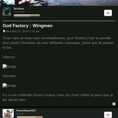
5 posts • Page
1
of
1
TazVadu
Quote
Prophète
God Factory : Wingmen
Wed May 07, 2014 1:53 am
P
o
J'vais faire un beau topic éventuellement, pour l'instant j'vais le prendre
s
pour poster l'évolution de mes différents vaisseaux, plutot que de polluer
t
le bar...
Infernus
Devotion
Il y a une multitude d'autre couleur, mais j'ai choisi celles là parce que je
les aimais bien
Frenchtouch03
Quote
Arbiter