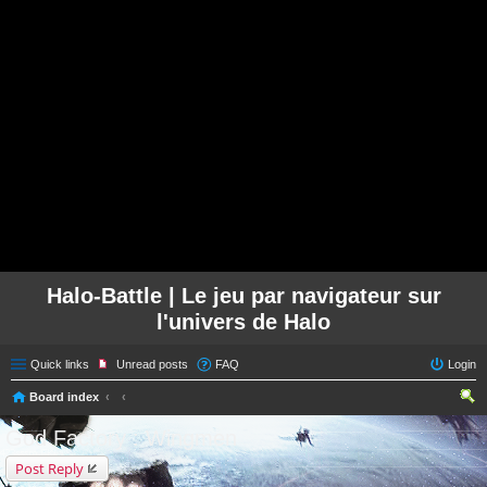
Halo-Battle | Le jeu par navigateur sur
l'univers de Halo
Quick links
Unread posts
FAQ
Login
Board index
ear
God Factory : Wingmen
ch
Post Reply