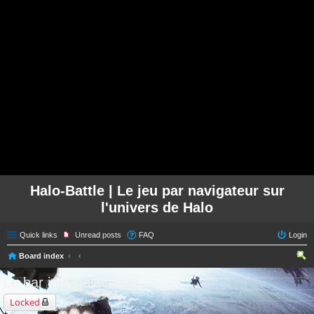
Halo-Battle | Le jeu par navigateur sur
l'univers de Halo
Quick links
Unread posts
FAQ
Login
Board index
ear
Le bar intergalactique
ch
Locked