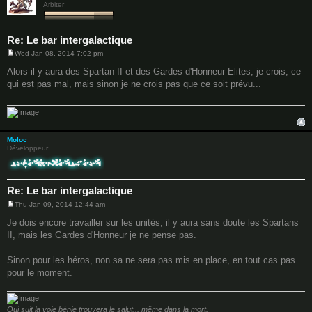
Arbiter
Re: Le bar intergalactique
Wed Jan 08, 2014 7:02 pm
P
o
Alors il y aura des Spartan-II et des Gardes d'Honneur Elites, je crois, ce
s
qui est pas mal, mais sinon je ne crois pas que ce soit prévu...
t
Moloc
Développeur
Re: Le bar intergalactique
Thu Jan 09, 2014 12:44 am
P
o
Je dois encore travailler sur les unités, il y aura sans doute les Spartans
s
II, mais les Gardes d'Honneur je ne pense pas.
t
Sinon pour les héros, non sa ne sera pas mis en place, en tout cas pas
pour le moment.
Qui suit la voie bénie trouvera le salut... même dans la mort.