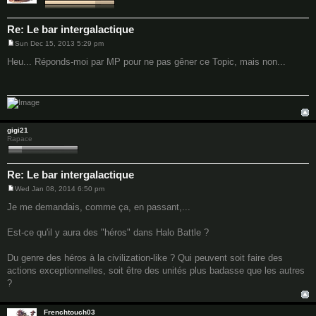
Re: Le bar intergalactique
Sun Dec 15, 2013 5:29 pm
P
o
Heu... Réponds-moi par MP pour ne pas gêner ce Topic, mais non...
s
t
gigi21
Rapace
Re: Le bar intergalactique
Wed Jan 08, 2014 6:50 pm
P
o
Je me demandais, comme ça, en passant,...
s
t
Est-ce qu'il y aura des "héros" dans Halo Battle ?
Du genre des héros à la civilization-like ? Qui peuvent soit faire des
actions exceptionnelles, soit être des unités plus badasse que les autres
?
Frenchtouch03