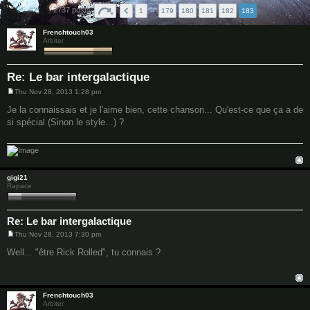
2737 posts
1
…
179
180
181
182
183
Frenchtouch03
Arbiter
Re: Le bar intergalactique
Thu Nov 28, 2013 1:28 pm
P
o
Je la connaissais et je l'aime bien, cette chanson... Qu'est-ce que ça a de
s
si spécial (Sinon le style...) ?
t
gigi21
Rapace
Re: Le bar intergalactique
Thu Nov 28, 2013 7:30 pm
P
o
Well... "être Rick Rolled", tu connais ?
s
t
Frenchtouch03
Arbiter