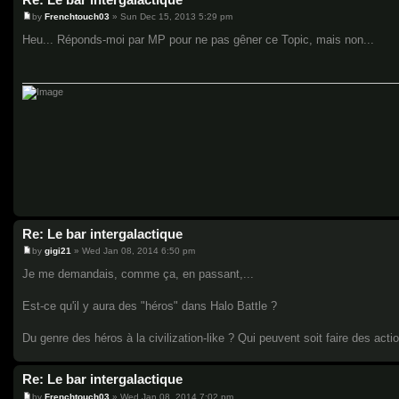
by
Frenchtouch03
»
Sun Dec 15, 2013 5:29 pm
P
o
Heu... Réponds-moi par MP pour ne pas gêner ce Topic, mais non...
s
t
Re: Le bar intergalactique
by
gigi21
»
Wed Jan 08, 2014 6:50 pm
P
o
Je me demandais, comme ça, en passant,...
s
t
Est-ce qu'il y aura des "héros" dans Halo Battle ?
Du genre des héros à la civilization-like ? Qui peuvent soit faire des act
Re: Le bar intergalactique
by
Frenchtouch03
»
Wed Jan 08, 2014 7:02 pm