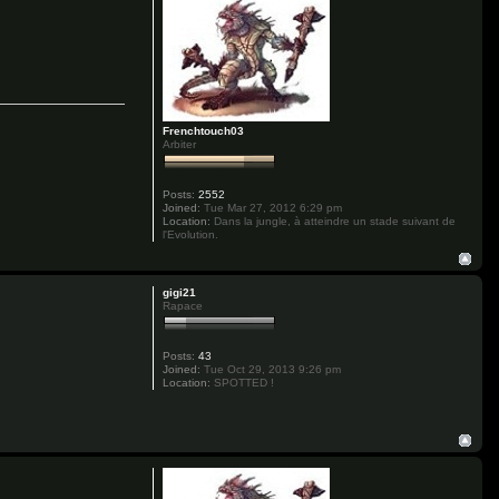
Frenchtouch03
Arbiter
Posts:
2552
Joined:
Tue Mar 27, 2012 6:29 pm
Location:
Dans la jungle, à atteindre un stade suivant de
l'Evolution.
gigi21
Rapace
Posts:
43
Joined:
Tue Oct 29, 2013 9:26 pm
Location:
SPOTTED !