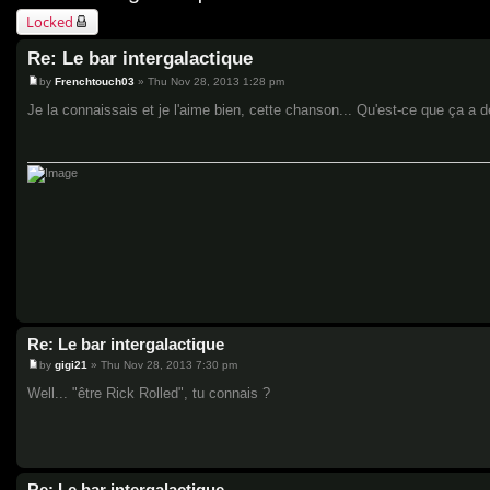
Locked
Re: Le bar intergalactique
by
Frenchtouch03
»
Thu Nov 28, 2013 1:28 pm
P
o
Je la connaissais et je l'aime bien, cette chanson... Qu'est-ce que ça a de 
s
t
Re: Le bar intergalactique
by
gigi21
»
Thu Nov 28, 2013 7:30 pm
P
o
Well... "être Rick Rolled", tu connais ?
s
t
Re: Le bar intergalactique