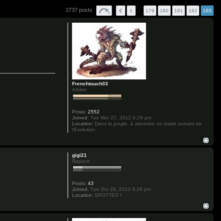
2737 posts
1
…
179
180
181
182
183
Frenchtouch03
Arbiter
Posts:
2552
Joined:
Tue Mar 27, 2012 6:29 pm
Location:
Dans la jungle, à atteindre un stade suivant de
l'Evolution.
gigi21
Rapace
Posts:
43
Joined:
Tue Oct 29, 2013 9:26 pm
Location:
SPOTTED !