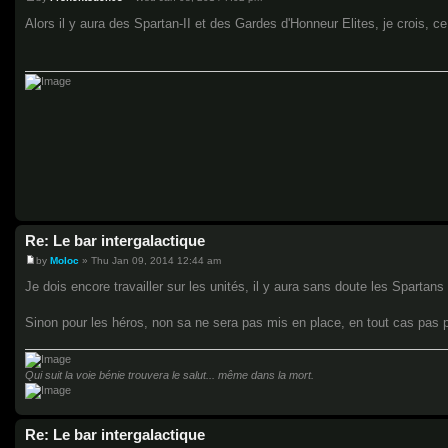
P
o
Alors il y aura des Spartan-II et des Gardes d'Honneur Elites, je crois, c
s
t
Re: Le bar intergalactique
by
Moloc
»
Thu Jan 09, 2014 12:44 am
P
o
Je dois encore travailler sur les unités, il y aura sans doute les Spartan
s
t
Sinon pour les héros, non sa ne sera pas mis en place, en tout cas pas 
Qui suit la voie bénie trouvera le salut... même dans la mort.
Re: Le bar intergalactique