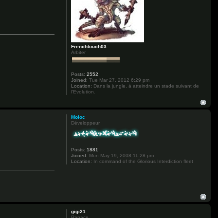
Frenchtouch03
Arbiter
Posts:
2552
Joined:
Tue Mar 27, 2012 6:29 pm
Location:
Dans la jungle, à atteindre un stade suivant de
l'Evolution.
Moloc
Développeur
Posts:
1881
Joined:
Mon May 19, 2008 11:28 pm
Location:
In command of the Glorious Interdiction fleet
gigi21
Rapace