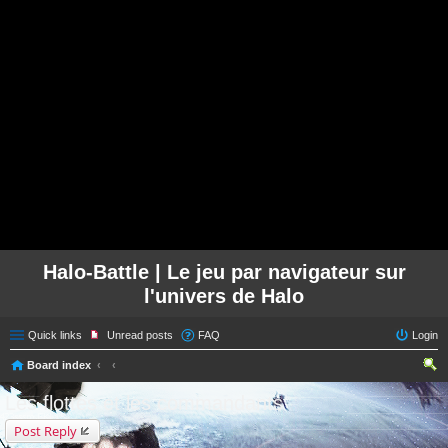
Halo-Battle | Le jeu par navigateur sur
l'univers de Halo
Quick links
Unread posts
FAQ
Login
Board index
ear
Les flottes et les commandants
ch
Post Reply