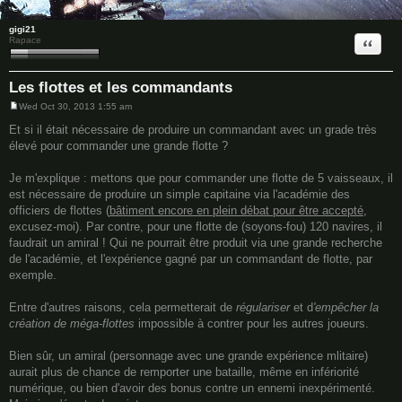
6 posts • Page
1
of
1
gigi21
Quote
Rapace
Les flottes et les commandants
Wed Oct 30, 2013 1:55 am
P
o
Et si il était nécessaire de produire un commandant avec un grade très
s
élevé pour commander une grande flotte ?
t
Je m'explique : mettons que pour commander une flotte de 5 vaisseaux, il
est nécessaire de produire un simple capitaine via l'académie des
officiers de flottes (
bâtiment encore en plein débat pour être accepté
,
excusez-moi). Par contre, pour une flotte de (soyons-fou) 120 navires, il
faudrait un amiral ! Qui ne pourrait être produit via une grande recherche
de l'académie, et l'expérience gagné par un commandant de flotte, par
exemple.
Entre d'autres raisons, cela permetterait de
régulariser
et d
'empêcher la
création de méga-flottes
impossible à contrer pour les autres joueurs.
Bien sûr, un amiral (personnage avec une grande expérience mlitaire)
aurait plus de chance de remporter une bataille, même en infériorité
numérique, ou bien d'avoir des bonus contre un ennemi inexpérimenté.