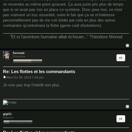
on reviendra au même point qu'avant. Ça aura juste pris plus de temps
que si on avait pas mis en place ce système. Donc pour moi, ce n'est
pas vraiment un truc essentiel, outre le fait que ça ne m'intéresse
personnellement pas de me voir brider par cela en plus des autres
contraintes qu’entraînera la flotte (genre coût d'entretiens).
"Et si l'aventure humaine allait échouer..." Théodore Monod
Sarmate
Quote
Prophète
Re: Les flottes et les commandants
Wed Oct 30, 2013 7:34 pm
P
o
Je vois pas trop l'intérêt non plus...
s
t
gigi21
Quote
Rapace