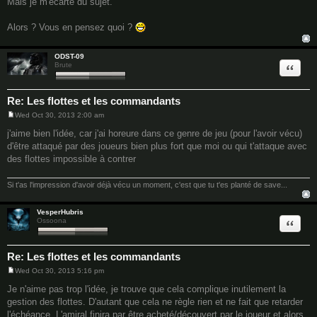
Mais je m'écarte du sujet.
Alors ? Vous en pensez quoi ?
ODST-09
Quote
Brute
Re: Les flottes et les commandants
Wed Oct 30, 2013 2:00 am
P
o
j'aime bien l'idée, car j'ai horeure dans ce genre de jeu (pour l'avoir vécu)
s
d'être attaqué par des joueurs bien plus fort que moi ou qui t'attaque avec
t
des flottes impossible à contrer
Si t'as l'impression d'avoir déjà vécu un moment, c'est que tu t'es planté de save...
VesperHubris
Quote
Ossoona
Re: Les flottes et les commandants
Wed Oct 30, 2013 5:16 pm
P
o
Je n'aime pas trop l'idée, je trouve que cela complique inutilement la
s
gestion des flottes. D'autant que cela ne règle rien et ne fait que retarder
t
l'échéance. L'amiral finira par être acheté/découvert par le joueur et alors