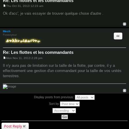
Re: Les flottes et les commandants
Thu Oct 31, 2013 12:23 am
P
o
Ok d'acc', je vais essayer de trouver quelque chose d'autre .
s
t
Mech
Quote
Fossoyeur
Re: Les flottes et les commandants
Mon Nov 11, 2013 2:26 pm
P
o
Il n'y aura pas de limitation sur la taille de la flotte, par contre, il y a
s
effectivement une gestion d'un commandant pour la taille de vos unités
t
terrestres.
Display posts from previous:
Sort by
Post Reply