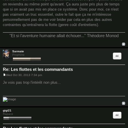
on reviendra au même point qu'avant. Ça aura juste pris plus de temps
que si on avait pas mis en place ce système. Donc pour moi, ce n'est
pas vraiment un truc essentiel, outre le fait que ça ne m'intéresse
personnellement pas de me voir brider par cela en plus des autres
contraintes qu’entraînera la flotte (genre coût d'entretiens).
"Et si l'aventure humaine allait échouer..." Théodore Monod
Sarmate
Quote
Prophète
Re: Les flottes et les commandants
Wed Oct 30, 2013 7:34 pm
P
o
Je vois pas trop l'intérêt non plus...
s
t
gigi21
Quote
Rapace