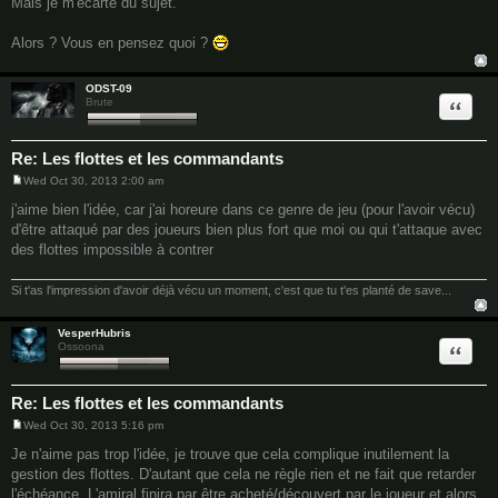
Mais je m'écarte du sujet.
Alors ? Vous en pensez quoi ?
ODST-09
Quote
Brute
Re: Les flottes et les commandants
Wed Oct 30, 2013 2:00 am
P
o
j'aime bien l'idée, car j'ai horeure dans ce genre de jeu (pour l'avoir vécu)
s
d'être attaqué par des joueurs bien plus fort que moi ou qui t'attaque avec
t
des flottes impossible à contrer
Si t'as l'impression d'avoir déjà vécu un moment, c'est que tu t'es planté de save...
VesperHubris
Quote
Ossoona
Re: Les flottes et les commandants
Wed Oct 30, 2013 5:16 pm
P
o
Je n'aime pas trop l'idée, je trouve que cela complique inutilement la
s
gestion des flottes. D'autant que cela ne règle rien et ne fait que retarder
t
l'échéance. L'amiral finira par être acheté/découvert par le joueur et alors