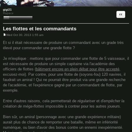
6 posts • Page
1
of
1
gigi21
Quote
Rapace
Les flottes et les commandants
Wed Oct 30, 2013 1:55 am
P
o
Et si il était nécessaire de produire un commandant avec un grade très
s
élevé pour commander une grande flotte ?
t
Je m'explique : mettons que pour commander une flotte de 5 vaisseaux, il
est nécessaire de produire un simple capitaine via l'académie des
officiers de flottes (
bâtiment encore en plein débat pour être accepté
,
excusez-moi). Par contre, pour une flotte de (soyons-fou) 120 navires, il
faudrait un amiral ! Qui ne pourrait être produit via une grande recherche
de l'académie, et l'expérience gagné par un commandant de flotte, par
exemple.
Entre d'autres raisons, cela permetterait de
régulariser
et d
'empêcher la
création de méga-flottes
impossible à contrer pour les autres joueurs.
Bien sûr, un amiral (personnage avec une grande expérience mlitaire)
aurait plus de chance de remporter une bataille, même en infériorité
numérique, ou bien d'avoir des bonus contre un ennemi inexpérimenté.