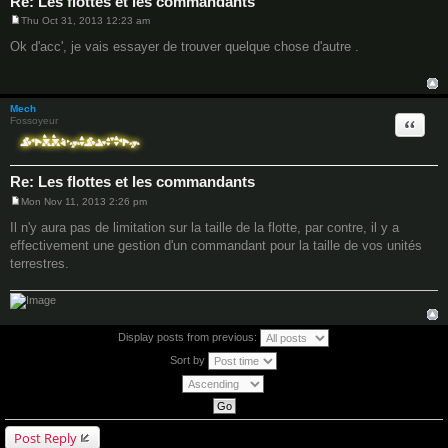
Re: Les flottes et les commandants
Thu Oct 31, 2013 12:23 am
P
o
Ok d'acc', je vais essayer de trouver quelque chose d'autre .
s
t
Mech
Quote
Fossoyeur
Re: Les flottes et les commandants
Mon Nov 11, 2013 2:26 pm
P
o
Il n'y aura pas de limitation sur la taille de la flotte, par contre, il y a
s
effectivement une gestion d'un commandant pour la taille de vos unités
t
terrestres.
Display posts from previous:
Sort by
Post Reply