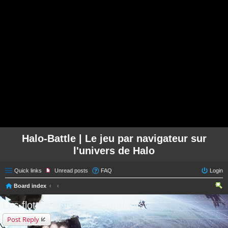
Halo-Battle | Le jeu par navigateur sur
l'univers de Halo
Quick links
Unread posts
FAQ
Login
Board index
ear
Les flottes et les commandants
ch
Post Reply