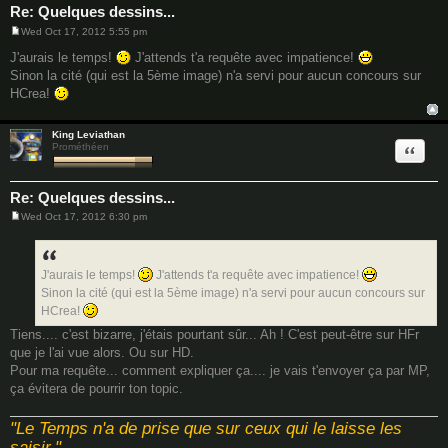
Re: Quelques dessins...
Wed Oct 17, 2012 5:55 pm
P
o
J'aurais le temps!
J'attends t'a requête avec impatience!
s
Sinon la cité (qui est la 5ème image) n'a servi pour aucun concours sur
t
HCrea!
King Leviathan
Quote
Prométhéen
Re: Quelques dessins...
Wed Oct 17, 2012 6:30 pm
P
o
s
t
J'aurais le temps!
J'attends t'a requête avec impatience!
Sinon la cité (qui est la 5ème image) n'a servi pour aucun concours sur
HCrea!
Tiens.... c'est bizarre, j'étais pourtant sûr... Ah ! C'est peut-être sur HFr
que je l'ai vue alors. Ou sur HD.
Pour ma requête... comment expliquer ça.... je vais t'envoyer ça par MP,
ça évitera de pourrir ton topic.
"Le Temps n'a de prise que sur ceux qui le laisse les
saisir."