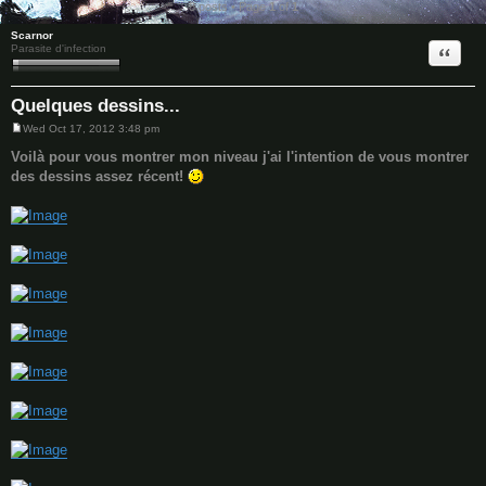
8 posts • Page
1
of
1
Scarnor
Quote
Parasite d'infection
Quelques dessins...
Wed Oct 17, 2012 3:48 pm
P
o
Voilà pour vous montrer mon niveau j'ai l'intention de vous montrer
s
des dessins assez récent!
t