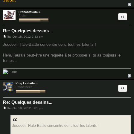
Frenchtouch03
Quote
Arbiter
Re: Quelques dessins...
Thu Oct 18, 2012 2:33 pm
P
o
Joooooli. Halo-Battle concentre donc tout les talents !
s
t
Hem, j'aurais peut-être une requête à te proposer si tu as toujours le
temps...
King Leviathan
Quote
Prométhéen
Re: Quelques dessins...
Thu Oct 18, 2012 3:01 pm
P
o
s
t
Joooooli. Halo-Battle concentre donc tout les talents !