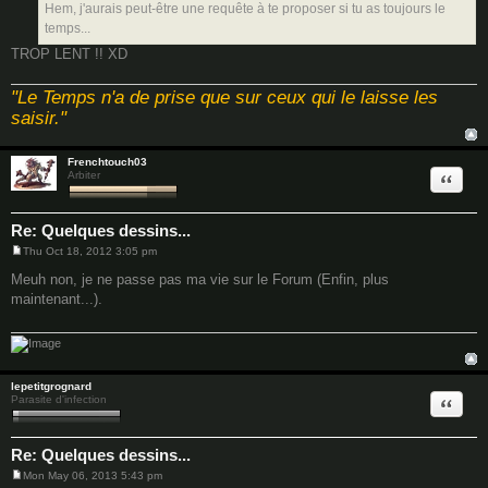
Hem, j'aurais peut-être une requête à te proposer si tu as toujours le
temps...
TROP LENT !! XD
"Le Temps n'a de prise que sur ceux qui le laisse les
saisir."
Frenchtouch03
Quote
Arbiter
Re: Quelques dessins...
Thu Oct 18, 2012 3:05 pm
P
o
Meuh non, je ne passe pas ma vie sur le Forum (Enfin, plus
s
maintenant...).
t
lepetitgrognard
Quote
Parasite d'infection
Re: Quelques dessins...
Mon May 06, 2013 5:43 pm
P