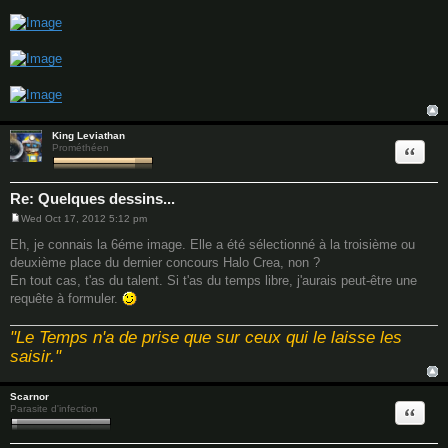
King Leviathan
Quote
Prométhéen
Re: Quelques dessins...
Wed Oct 17, 2012 5:12 pm
P
o
Eh, je connais la 6éme image. Elle a été sélectionné à la troisième ou
s
deuxième place du dernier concours Halo Crea, non ?
t
En tout cas, t'as du talent. Si t'as du temps libre, j'aurais peut-être une
requête à formuler.
"Le Temps n'a de prise que sur ceux qui le laisse les
saisir."
Scarnor
Quote
Parasite d'infection