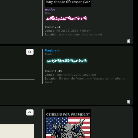
motfcu
Bizu
Posts:
724
Joined:
Fri Jul 04, 2008 7:06 pm
Location:
à une certaine distance de toi...
Quote
Naglareph
Codeur
Posts:
1049
Joined:
Tue Apr 07, 2009 10:20 pm
Location:
En train de flotter dans l'espace sur un phenix
bleu!
Quote