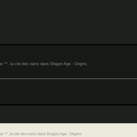
 ^^, la cite des nains dans Dragon Age : Origins.
 ^^, la cite des nains dans Dragon Age : Origins.