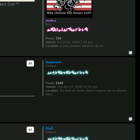
ent Evil ^^
motfcu
Bizu
Posts:
724
Joined:
Fri Jul 04, 2008 7:06 pm
Location:
à une certaine distance de toi...
Quote
Naglareph
Codeur
Posts:
1049
Joined:
Tue Apr 07, 2009 10:20 pm
Location:
En train de flotter dans l'espace sur un phenix
bleu!
Quote
OtaK_`
Codeur