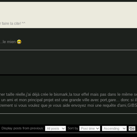
aire la cite! ^^
...le mien
iner taille réelle,j'ai déjà crée le bismark,la tour effel mais pas dans le même s
 un ami et mon principal projet est une grande ville avec port,gare... donc si i
trement si vous voulez que je vous aide envoyez moi une requête d'ami,GIBS 
Display posts from previous:
Sort by