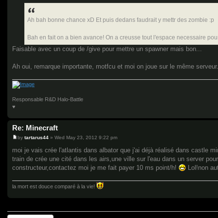
o
s
t
Ah bah bonne chance xD Et puis dedans faudrait y mettr des zombie :p
Bah en fait on a bien avance! On a creusse tout l'espace necessaire pour f
Faisable avec un coup de /give pour mettre un spawner mais bon...
Ah oui, remarque importante, motfcu et moi on joue sur le même serveur
Responsable R&D Halo-Battle
♥
Re: Minecraft
by
tartarus44
»
Wed May 23, 2012 9:22 pm
P
o
moi je vais crée l'atlantis dans albator que j'ai déjà réalisé dans castle m
s
train de crée une cité dans les airs,une ville sur l'eau dans un server pour
t
constructeur,contactez moi je me fait payer 10 ms point/h!
Lol!non au
la mort est douce comparé à la vie!