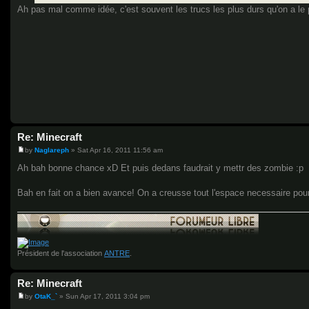
Ah pas mal comme idée, c'est souvent les trucs les plus durs qu'on a le p
Re: Minecraft
by
Naglareph
»
Sat Apr 16, 2011 11:56 am
P
o
Ah bah bonne chance xD Et puis dedans faudrait y mettr des zombie :p
s
t
Bah en fait on a bien avance! On a creusse tout l'espace necessaire pour f
Président de l'association
ANTRE
.
Re: Minecraft
by
OtaK_`
»
Sun Apr 17, 2011 3:04 pm
P