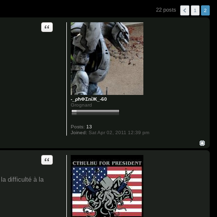
22 posts
1
2
Quote
-_ρħФΣпỉЖ_-60
Grognard
Posts:
13
Joined:
Sat Apr 02, 2011 12:39 pm
Quote
a difficulté à la