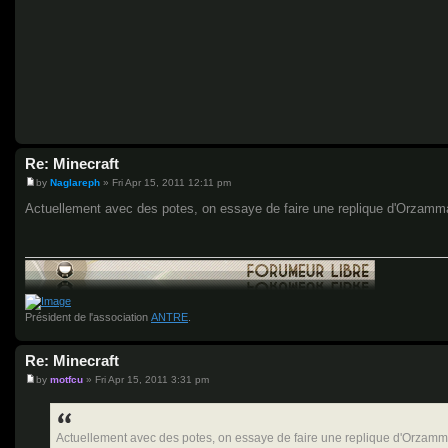
Re: Minecraft
by
Naglareph
»
Fri Apr 15, 2011 12:11 pm
P
o
Actuellement avec des potes, on essaye de faire une replique d'Orzammar
s
t
Président de l'association
ANTRE
.
Re: Minecraft
by
motfcu
»
Fri Apr 15, 2011 3:31 pm
P
o
s
t
Actuellement avec des potes, on essaye de faire une replique d'Orzammar