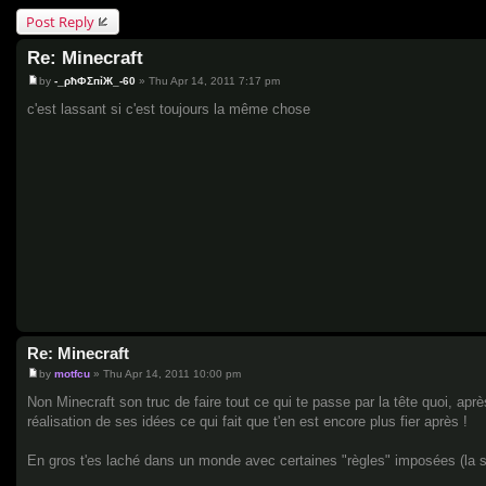
Post Reply
Re: Minecraft
by
-_ρħФΣпỉЖ_-60
»
Thu Apr 14, 2011 7:17 pm
P
o
c'est lassant si c'est toujours la même chose
s
t
Re: Minecraft
by
motfcu
»
Thu Apr 14, 2011 10:00 pm
P
o
Non Minecraft son truc de faire tout ce qui te passe par la tête quoi, après
s
réalisation de ses idées ce qui fait que t'en est encore plus fier après !
t
En gros t'es laché dans un monde avec certaines "règles" imposées (la sur