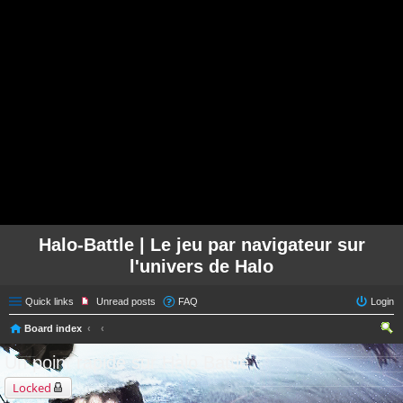
Halo-Battle | Le jeu par navigateur sur
l'univers de Halo
Quick links
Unread posts
FAQ
Login
Board index
ear
Un point rapide sur Halo Battle.
ch
Locked