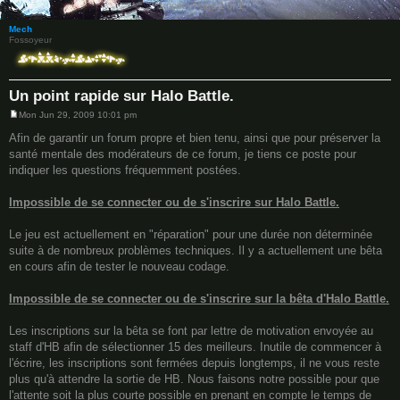
1 post • Page
1
of
1
Mech
Fossoyeur
Un point rapide sur Halo Battle.
Mon Jun 29, 2009 10:01 pm
P
o
Afin de garantir un forum propre et bien tenu, ainsi que pour préserver la
s
santé mentale des modérateurs de ce forum, je tiens ce poste pour
t
indiquer les questions fréquemment postées.
Impossible de se connecter ou de s'inscrire sur Halo Battle.
Le jeu est actuellement en "réparation" pour une durée non déterminée
suite à de nombreux problèmes techniques. Il y a actuellement une bêta
en cours afin de tester le nouveau codage.
Impossible de se connecter ou de s'inscrire sur la bêta d'Halo Battle.
Les inscriptions sur la bêta se font par lettre de motivation envoyée au
staff d'HB afin de sélectionner 15 des meilleurs. Inutile de commencer à
l'écrire, les inscriptions sont fermées depuis longtemps, il ne vous reste
plus qu'à attendre la sortie de HB. Nous faisons notre possible pour que
l'attente soit la plus courte possible en prenant en compte le temps de