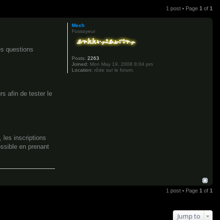
1 post • Page
1
of
1
Mech
Fossoyeur
es questions
Posts:
2263
Joined:
Mon May 19, 2008 8:04 pm
Location:
rôde sur le forum.
s afin de tester le
 les inscriptions
ossible en prenant
1 post • Page
1
of
1
Jump to