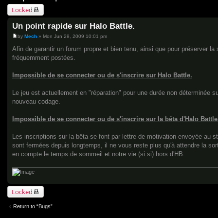
Locked
Un point rapide sur Halo Battle.
by
Mech
»
Mon Jun 29, 2009 10:01 pm
P
o
Afin de garantir un forum propre et bien tenu, ainsi que pour préserver l
s
fréquemment postées.
t
Impossible de se connecter ou de s'inscrire sur Halo Battle.
Le jeu est actuellement en "réparation" pour une durée non déterminée su
nouveau codage.
Impossible de se connecter ou de s'inscrire sur la bêta d'Halo Battle
Les inscriptions sur la bêta se font par lettre de motivation envoyée au st
sont fermées depuis longtemps, il ne vous reste plus qu'à attendre la sort
en compte le temps de sommeil et notre vie (si si) hors d'HB.
Locked
Return to “Bugs”