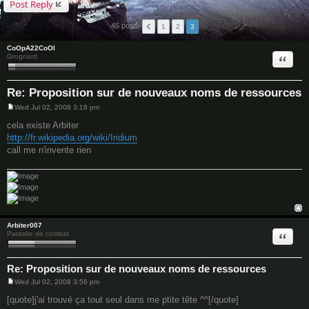
Post Reply
45 posts
1
2
3
CoOpA22CoOl
Quote
Grognard
Re: Proposition sur de nouveaux noms de ressources
Wed Jul 02, 2008 3:18 pm
P
o
cela existe Arbiter
s
http://fr.wikipedia.org/wiki/Iridium
t
call me n'invente rien
Arbiter007
Quote
Parasite de combat
Re: Proposition sur de nouveaux noms de ressources
Wed Jul 02, 2008 3:56 pm
P
o
[quote]j'ai trouvé ça tout seul dans me ptite tête ^^[/quote]
s