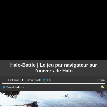
Halo-Battle | Le jeu par navigateur sur
l'univers de Halo
Quick links
Unread posts
FAQ
Login
Board index
ear
Proposition sur de nouveaux noms de
ch
ressources