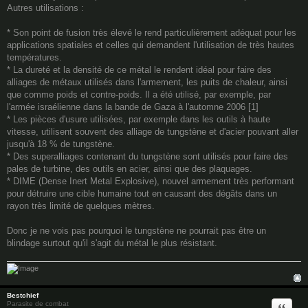
s
Autres utilisations :
t
* Son point de fusion très élevé le rend particulièrement adéquat pour les
applications spatiales et celles qui demandent l'utilisation de très hautes
températures.
* La dureté et la densité de ce métal le rendent idéal pour faire des
alliages de métaux utilisés dans l'armement, les puits de chaleur, ainsi
que comme poids et contre-poids. Il a été utilisé, par exemple, par
l'armée israélienne dans la bande de Gaza à l'automne 2006 [1]
* Les pièces d'usure utilisées, par exemple dans les outils à haute
vitesse, utilisent souvent des alliage de tungstène et d'acier pouvant aller
jusqu'à 18 % de tungstène.
* Des superalliages contenant du tungstène sont utilisés pour faire des
pales de turbine, des outils en acier, ainsi que des plaquages.
* DIME (Dense Inert Metal Explosive), nouvel armement très performant
pour détruire une cible humaine tout en causant des dégâts dans un
rayon très limité de quelques mètres.
Donc je ne vois pas pourquoi le tungstène ne pourrait pas être un
blindage surtout qu'il s'agit du métal le plus résistant.
Bestchief
Quote
Parasite de combat