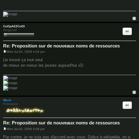
t
CoOpA22CoOl
Quote
Grognard
Re: Proposition sur de nouveaux noms de ressources
Wed Jul 02, 2008 4:04 pm
P
o
j'ai trouvé ça tout seul.
s
de mieux en mieux les jeunes aujourd'hui xD.
t
Mech
Quote
Fossoyeur
Re: Proposition sur de nouveaux noms de ressources
Wed Jul 02, 2008 4:08 pm
P
o
Par contre, je ne suis pas d'accord avec vous. Grâce à wikipédia, on a: