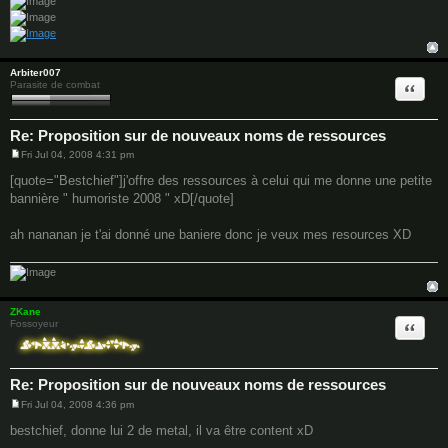
Arbiter007
Quote
Parasite de combat
Re: Proposition sur de nouveaux noms de ressources
Fri Jul 04, 2008 4:31 pm
P
o
[quote="Bestchief"]j'offre des ressources à celui qui me donne une petite
s
bannière " humoriste 2008 " xD[/quote]
t
ah nananan je t'ai donné une baniere donc je veux mes resources XD
ZKane
Quote
Fossoyeur
Re: Proposition sur de nouveaux noms de ressources
Fri Jul 04, 2008 4:36 pm
P
o
bestchief, donne lui 2 de metal, il va être content xD
s