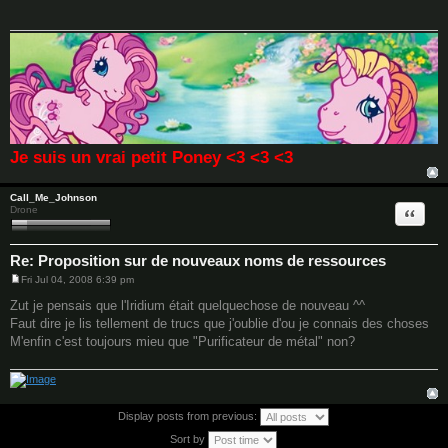
t
Je suis un vrai petit Poney <3 <3 <3
Call_Me_Johnson
Quote
Drone
Re: Proposition sur de nouveaux noms de ressources
Fri Jul 04, 2008 6:39 pm
P
o
Zut je pensais que l'Iridium était quelquechose de nouveau ^^
s
Faut dire je lis tellement de trucs que j'oublie d'ou je connais des choses
t
M'enfin c'est toujours mieu que "Purificateur de métal" non?
Display posts from previous:
Sort by