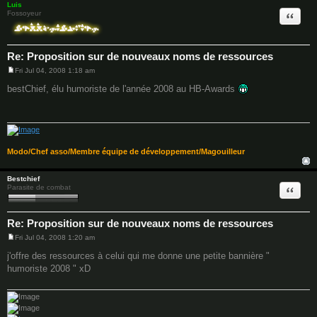
Luis
Quote
Fossoyeur
Re: Proposition sur de nouveaux noms de ressources
Fri Jul 04, 2008 1:18 am
P
o
bestChief, élu humoriste de l'année 2008 au HB-Awards
s
t
Modo/Chef asso/Membre équipe de développement/Magouilleur
Bestchief
Quote
Parasite de combat
Re: Proposition sur de nouveaux noms de ressources
Fri Jul 04, 2008 1:20 am
P
o
j'offre des ressources à celui qui me donne une petite bannière "
s
humoriste 2008 " xD
t