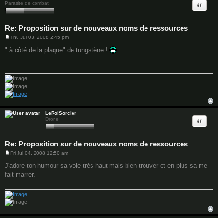
Quote
Parasite de combat
Re: Proposition sur de nouveaux noms de ressources
Thu Jul 03, 2008 2:45 pm
P
o
" à côté de la plaque" de tungstène !
s
t
LeRoiSorcier
Quote
Drone
Re: Proposition sur de nouveaux noms de ressources
Fri Jul 04, 2008 12:50 am
P
o
J'adore ton humour sa vole très haut mais bien trouver et en plus sa me
s
fait marrer.
t