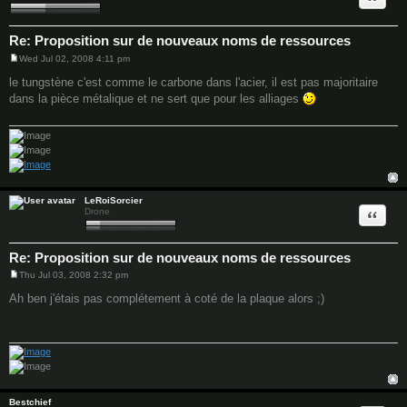
Re: Proposition sur de nouveaux noms de ressources
Wed Jul 02, 2008 4:11 pm
P
o
le tungstène c'est comme le carbone dans l'acier, il est pas majoritaire
s
dans la pièce métalique et ne sert que pour les alliages
t
LeRoiSorcier
Quote
Drone
Re: Proposition sur de nouveaux noms de ressources
Thu Jul 03, 2008 2:32 pm
P
o
Ah ben j'étais pas complétement à coté de la plaque alors ;)
s
t
Bestchief