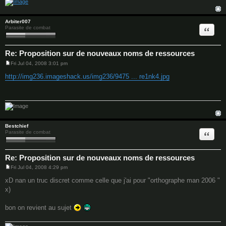
Arbiter007
Quote
Parasite de combat
Re: Proposition sur de nouveaux noms de ressources
Fri Jul 04, 2008 3:01 pm
P
o
http://img236.imageshack.us/img236/9475 ... re1nk4.jpg
s
t
Bestchief
Quote
Parasite de combat
Re: Proposition sur de nouveaux noms de ressources
Fri Jul 04, 2008 4:29 pm
P
o
xD nan un truc discret comme celle que j'ai pour "orthographe man 2006 "
s
x)
t
bon on revient au sujet