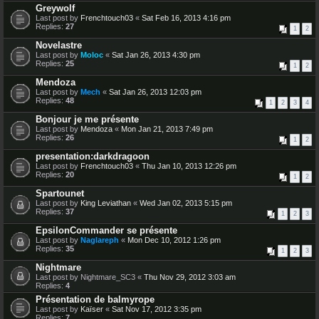
Greywolf
Last post by
Frenchtouch03
«
Sat Feb 16, 2013 4:16 pm
Replies:
27
1
2
Novelastre
Last post by
Moloc
«
Sat Jan 26, 2013 4:30 pm
Replies:
25
1
2
Mendoza
Last post by
Mech
«
Sat Jan 26, 2013 12:03 pm
Replies:
48
1
2
3
4
Bonjour je me présente
Last post by
Mendoza
«
Mon Jan 21, 2013 7:49 pm
Replies:
26
1
2
presentation:darkdragoon
Last post by
Frenchtouch03
«
Thu Jan 10, 2013 12:26 pm
Replies:
20
1
2
Spartounet
Last post by
King Leviathan
«
Wed Jan 02, 2013 5:15 pm
Replies:
37
1
2
3
EpsilonCommander se présente
Last post by
Naglareph
«
Mon Dec 10, 2012 1:26 pm
Replies:
35
1
2
3
Nightmare
Last post by
Nightmare_SC3
«
Thu Nov 29, 2012 3:03 am
Replies:
4
Présentation de balmyrope
Last post by
Kaïser
«
Sat Nov 17, 2012 3:35 pm
Replies:
7