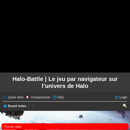
Halo-Battle | Le jeu par navigateur sur
l'univers de Halo
Quick links
Unread posts
FAQ
Login
Board index
ear
Présentations
ch
Forum rules