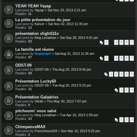
YEAH YEAH Yayap
Last post by
Yayap
«
Sat Nov 23, 2013 2:21 am
Replies:
11
La pitite présentation du jour
Last post by
Kaïser
«
Sat Nov 02, 2013 11:35 pm
Replies:
12
présentation xlight111x
Last post by
King Leviathan
«
Sat Sep 28, 2013 4:01 pm
Replies:
93
1
…
4
5
6
7
La famille est réunie
Last post by
Naglareph
«
Sat Aug 31, 2013 11:36 am
Replies:
97
1
…
4
5
6
7
ODST-09
Last post by
ODST-09
«
Thu Aug 29, 2013 8:40 pm
Replies:
69
1
2
3
4
5
Présentation Lucky60
Last post by
ODST-09
«
Tue Aug 20, 2013 9:33 pm
Replies:
31
1
2
3
Présentation Galadrixs
Last post by
Vérité
«
Thu May 30, 2013 7:07 pm
Replies:
9
pitchounn' vous salut
Last post by
King Leviathan
«
Tue Apr 16, 2013 2:59 pm
Replies:
43
1
2
3
ChimpanzeMAX
Last post by
Frenchtouch03
«
Sun Mar 10, 2013 9:25 pm
Replies:
2