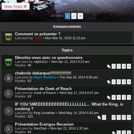
New Topic
39 topics
1
2
Announcements
Comment se présenter ?
Last post by
Odst
«
Mon Mar 01, 2010 11:23 pm
Topics
Dévoilez-vous avec ce questionnaire
Last post by
xlight111x
«
Mon Apr 21, 2014 9:23 am
Replies:
48
1
2
3
4
chabrole debarque!!!!!!!!!!!!!!!!!!
Last post by
Nigel Sheldon
«
Thu Sep 18, 2014 9:56 pm
Replies:
53
1
2
3
4
Présentation de Geek of Reach
Last post by
Geek of Reach
«
Wed Sep 17, 2014 8:07 pm
Replies:
53
1
2
3
4
IF YOU SMEEEEEEEEEEEELLLLLLLL... What the King, is
cooking ?
Last post by
King Leviathan
«
Wed May 14, 2014 6:42 pm
Replies:
121
1
…
6
7
8
9
Présentation Erarigus Recesion
Last post by
NanOlah
«
Mon Apr 21, 2014 1:37 pm
Replies:
44
1
2
3