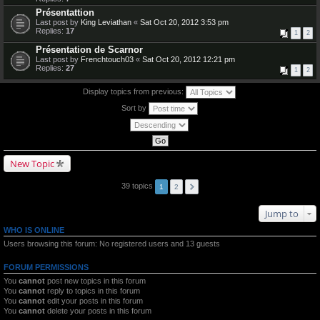
Présentattion
Last post by
King Leviathan
«
Sat Oct 20, 2012 3:53 pm
Replies:
17
1
2
Présentation de Scarnor
Last post by
Frenchtouch03
«
Sat Oct 20, 2012 12:21 pm
Replies:
27
1
2
Display topics from previous:
Sort by
New Topic
39 topics
1
2
Jump to
WHO IS ONLINE
Users browsing this forum: No registered users and 13 guests
FORUM PERMISSIONS
You
cannot
post new topics in this forum
You
cannot
reply to topics in this forum
You
cannot
edit your posts in this forum
You
cannot
delete your posts in this forum