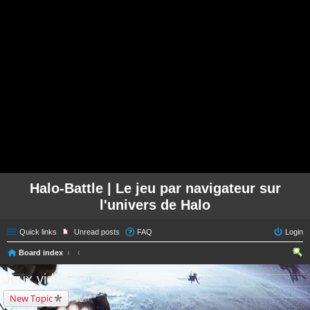
Halo-Battle | Le jeu par navigateur sur
l'univers de Halo
Quick links
Unread posts
FAQ
Login
Board index
ear
Jeux vidéo
ch
New Topic