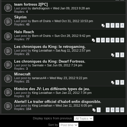
team fortress 2[PC]
Last post by
darkdragoon
«
Wed Jan 09, 2013 9:28 am
Replies:
4
Skyrim
Last post by
Born of Osiris
«
Wed Oct 31, 2012 10:53 pm
Replies:
45
1
2
3
4
Halo Reach
Last post by
Born of Osiris
«
Sun Oct 28, 2012 9:42 pm
Replies:
77
1
2
3
4
5
6
Les chroniques du King: le retrogaming.
Last post by
King Leviathan
«
Sat Aug 11, 2012 2:57 pm
Replies:
21
1
2
Les chroniques du King: Dwarf Fortress.
Last post by
Sarmate
«
Sat Jun 09, 2012 7:24 pm
Replies:
3
Minecraft
Last post by
tartarus44
«
Wed May 23, 2012 9:22 pm
Replies:
21
1
2
Histoire des JV: Les différents types de jeu.
Last post by
King Leviathan
«
Sun Jan 22, 2012 7:34 pm
Replies:
12
Alerte!! Le trailer officiel d'halo4 enfin disponible.
Last post by
King Leviathan
«
Wed Jan 11, 2012 6:05 pm
Replies:
154
1
…
8
9
10
11
Display topics from previous:
Sort by