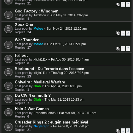
Replies:
21
1
2
God Factory : Wingmen
Last post by
TazVadu
«
Sun May 11, 2014 7:02 pm
Replies:
4
Xbox One
Last post by
Moloc
«
Sun Nov 24, 2013 12:10 am
Replies:
24
1
2
War Thunder
Last post by
Moloc
«
Tue Oct 01, 2013 11:21 pm
Replies:
17
1
2
Fallout
Last post by
xlight111x
«
Fri Aug 30, 2013 10:44 am
Replies:
8
Starbound : Du Terraria dans l'espace
Last post by
xlight111x
«
Thu Aug 29, 2013 7:18 pm
Replies:
13
Chivalry : Medieval Warfare
Last post by
Olah
«
Thu Apr 04, 2013 6:13 pm
Replies:
1
Du CIV 4 en multi ?
Last post by
Olah
«
Thu Mar 21, 2013 10:23 pm
Replies:
7
Halo 4 War Games
Last post by
Frenchtouch03
«
Sat Mar 09, 2013 2:51 pm
Replies:
6
Crusader Kings 2 : eugénisme médiéval
Last post by
Naglareph
«
Fri Feb 08, 2013 5:28 pm
Replies:
21
1
2