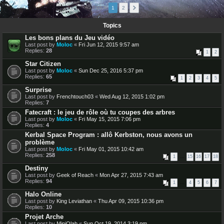
45 topics
1
2
Topics
Les bons plans du Jeu vidéo
Last post by
Moloc
«
Fri Jun 12, 2015 9:57 am
Replies:
28
1
2
Star Citizen
Last post by
Moloc
«
Sun Dec 25, 2016 5:37 pm
Replies:
65
1
2
3
4
5
Surprise
Last post by
Frenchtouch03
«
Wed Aug 12, 2015 1:02 pm
Replies:
7
Fatecraft : le jeu de rôle où tu coupes des arbres
Last post by
Moloc
«
Fri May 15, 2015 7:06 pm
Replies:
4
Kerbal Space Program : allô Kerbston, nous avons un
problème
Last post by
Moloc
«
Fri May 01, 2015 10:42 am
Replies:
258
1
…
15
16
17
18
Destiny
Last post by
Geek of Reach
«
Mon Apr 27, 2015 7:43 am
Replies:
94
1
…
4
5
6
7
Halo Online
Last post by
King Leviathan
«
Thu Apr 09, 2015 10:36 pm
Replies:
10
Projet Arche
Last post by
MiniOlah
«
Sun Oct 19, 2014 3:19 pm