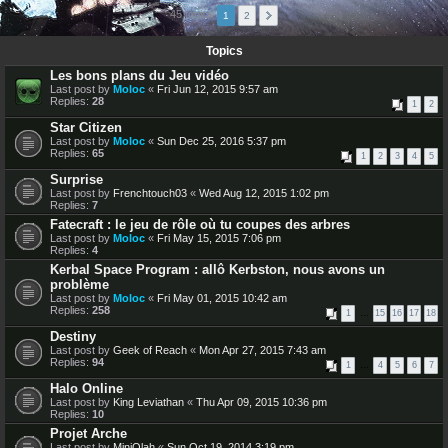
45 topics
1
2
Topics
Les bons plans du Jeu vidéo
Last post by
Moloc
«
Fri Jun 12, 2015 9:57 am
Replies:
28
1
2
Star Citizen
Last post by
Moloc
«
Sun Dec 25, 2016 5:37 pm
Replies:
65
1
2
3
4
5
Surprise
Last post by
Frenchtouch03
«
Wed Aug 12, 2015 1:02 pm
Replies:
7
Fatecraft : le jeu de rôle où tu coupes des arbres
Last post by
Moloc
«
Fri May 15, 2015 7:06 pm
Replies:
4
Kerbal Space Program : allô Kerbston, nous avons un
problème
Last post by
Moloc
«
Fri May 01, 2015 10:42 am
Replies:
258
1
…
15
16
17
18
Destiny
Last post by
Geek of Reach
«
Mon Apr 27, 2015 7:43 am
Replies:
94
1
…
4
5
6
7
Halo Online
Last post by
King Leviathan
«
Thu Apr 09, 2015 10:36 pm
Replies:
10
Projet Arche
Last post by
MiniOlah
«
Sun Oct 19, 2014 3:19 pm