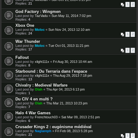
Replies:
21
1
2
God Factory : Wingmen
Last post by
TazVadu
«
Sun May 11, 2014 7:02 pm
Replies:
4
Xbox One
Last post by
Moloc
«
Sun Nov 24, 2013 12:10 am
Replies:
24
1
2
War Thunder
Last post by
Moloc
«
Tue Oct 01, 2013 11:21 pm
Replies:
17
1
2
Fallout
Last post by
xlight111x
«
Fri Aug 30, 2013 10:44 am
Replies:
8
Starbound : Du Terraria dans l'espace
Last post by
xlight111x
«
Thu Aug 29, 2013 7:18 pm
Replies:
13
Chivalry : Medieval Warfare
Last post by
Olah
«
Thu Apr 04, 2013 6:13 pm
Replies:
1
Du CIV 4 en multi ?
Last post by
Olah
«
Thu Mar 21, 2013 10:23 pm
Replies:
7
Halo 4 War Games
Last post by
Frenchtouch03
«
Sat Mar 09, 2013 2:51 pm
Replies:
6
Crusader Kings 2 : eugénisme médiéval
Last post by
Naglareph
«
Fri Feb 08, 2013 5:28 pm
Replies:
21
1
2