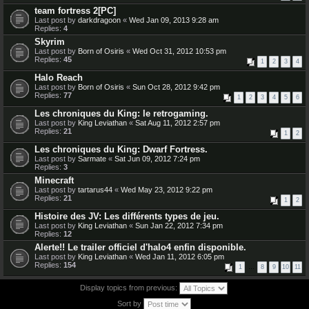
team fortress 2[PC]
Last post by
darkdragoon
«
Wed Jan 09, 2013 9:28 am
Replies:
4
Skyrim
Last post by
Born of Osiris
«
Wed Oct 31, 2012 10:53 pm
Replies:
45
1
2
3
4
Halo Reach
Last post by
Born of Osiris
«
Sun Oct 28, 2012 9:42 pm
Replies:
77
1
2
3
4
5
6
Les chroniques du King: le retrogaming.
Last post by
King Leviathan
«
Sat Aug 11, 2012 2:57 pm
Replies:
21
1
2
Les chroniques du King: Dwarf Fortress.
Last post by
Sarmate
«
Sat Jun 09, 2012 7:24 pm
Replies:
3
Minecraft
Last post by
tartarus44
«
Wed May 23, 2012 9:22 pm
Replies:
21
1
2
Histoire des JV: Les différents types de jeu.
Last post by
King Leviathan
«
Sun Jan 22, 2012 7:34 pm
Replies:
12
Alerte!! Le trailer officiel d'halo4 enfin disponible.
Last post by
King Leviathan
«
Wed Jan 11, 2012 6:05 pm
Replies:
154
1
…
8
9
10
11
Display topics from previous:
Sort by