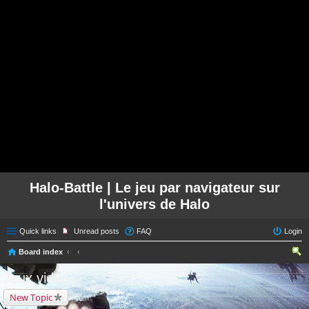
Halo-Battle | Le jeu par navigateur sur
l'univers de Halo
Quick links
Unread posts
FAQ
Login
Board index
ear
Jeux vidéo
ch
New Topic