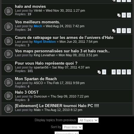
halo and movies
Last post by
Vérité
«
Wed Nov 30, 2011 1:27 pm
Replies:
19
1
2
Vos meilleurs moments.
Last post by
Mech
«
Wed Aug 24, 2011 7:42 pm
Replies:
34
1
2
3
Cours de rattrapage sur les armes de l'univers d'Halo
Last post by
Nigel Sheldon
«
Mon Jun 20, 2011 7:54 pm
Replies:
3
Vos maps personnalisées sur halo 3 et halo reach..
Last post by
King Leviathan
«
Mon May 09, 2011 3:51 pm
Pour vous Halo représente quoi ?
Last post by
spartan56
«
Sat May 07, 2011 4:37 am
Replies:
101
1
…
4
5
6
7
Mon Spartan de Reach
Last post by
ASCO
«
Thu Feb 17, 2011 9:59 pm
Replies:
4
Halo 3 ODST
Last post by
Duncoun
«
Thu Sep 09, 2010 7:22 pm
Replies:
3
[Evènement] Le DERNIER tournoi Halo PC !!!!
Last post by
Malo
«
Thu Aug 12, 2010 8:12 pm
Display topics from previous:
Sort by