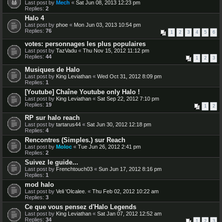
Last post by
Mech
«
Sat Jun 08, 2013 12:23 pm
Replies:
2
Halo 4
Last post by
phoe
«
Mon Jun 03, 2013 10:54 pm
Replies:
76
1
2
3
4
5
6
votes: personnages les plus populaires
Last post by
TazVadu
«
Thu Nov 15, 2012 11:12 pm
Replies:
44
1
2
3
Musiques de Halo
Last post by
King Leviathan
«
Wed Oct 31, 2012 8:09 pm
Replies:
1
[Youtube] Chaîne Youtube only Halo !
Last post by
King Leviathan
«
Sat Sep 22, 2012 7:10 pm
Replies:
19
1
2
RP sur halo reach
Last post by
tartarus44
«
Sat Jun 30, 2012 12:18 pm
Replies:
4
Rencontres (Simples.) sur Reach
Last post by
Moloc
«
Tue Jun 26, 2012 2:41 pm
Replies:
2
Suivez le guide...
Last post by
Frenchtouch03
«
Sun Jun 17, 2012 8:16 pm
Replies:
1
mod halo
Last post by
Veli 'Olcalee.
«
Thu Feb 02, 2012 10:22 am
Replies:
3
Ce que vous pensez d'Halo Legends
Last post by
King Leviathan
«
Sat Jan 07, 2012 12:52 am
Replies:
34
1
2
3