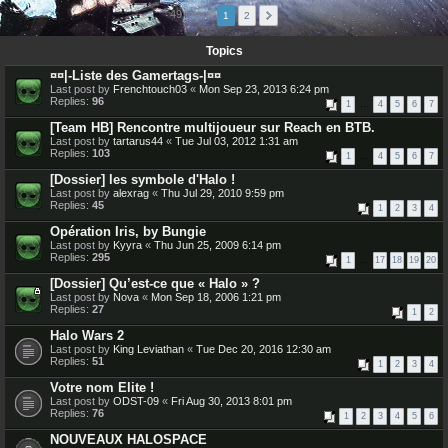
49 topics
1
2
Topics
¤¤|-Liste des Gamertags-|¤¤
Last post by
Frenchtouch03
«
Mon Sep 23, 2013 6:24 pm
Replies:
96
1
…
4
5
6
7
[Team HB] Rencontre multijoueur sur Reach en BTB.
Last post by
tartarus44
«
Tue Jul 03, 2012 1:31 am
Replies:
103
1
…
4
5
6
7
[Dossier] les symbole d'Halo !
Last post by
alexrag
«
Thu Jul 29, 2010 9:59 pm
Replies:
45
1
2
3
4
Opération Iris, by Bungie
Last post by
Kyyra
«
Thu Jun 25, 2009 6:14 pm
Replies:
295
1
…
17
18
19
20
[Dossier] Qu’est-ce que « Halo » ?
Last post by
Nova
«
Mon Sep 18, 2006 1:21 pm
Replies:
27
1
2
Halo Wars 2
Last post by
King Leviathan
«
Tue Dec 20, 2016 12:30 am
Replies:
51
1
2
3
4
Votre nom Elite !
Last post by
ODST-09
«
Fri Aug 30, 2013 8:01 pm
Replies:
76
1
2
3
4
5
6
NOUVEAUX HALOSPACE