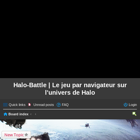
Halo-Battle | Le jeu par navigateur sur
l'univers de Halo
Quick links
Unread posts
FAQ
Login
Board index
ear
Tout et rien
ch
New Topic