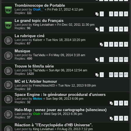
Trombinoscope de Portable
Last post by
OtaK_`
«
Fri Feb 17, 2012 4:12 pm
Replies:
111
1
…
5
6
7
8
Le grand topic du Français
Last post by
King Leviathan
«
Fri Dec 02, 2011 11:30 pm
Replies:
96
1
…
4
5
6
7
La rubrique ciné
Last post by
Kaïser
«
Tue Nov 18, 2014 10:20 pm
Replies:
67
1
2
3
4
5
Musique
Last post by
TazVadu
«
Fri May 09, 2014 3:18 am
Replies:
490
1
…
30
31
32
33
Trouve le film/la série
Last post by
TazVadu
«
Sun Apr 06, 2014 12:54 am
Replies:
1420
1
…
92
93
94
95
MC et L'Arbiter humour
Last post by
Frenchtouch03
«
Tue Nov 12, 2013 9:09 pm
Replies:
10
Space Engine : le générateur procédural d'univers
Last post by
Moloc
«
Sun Sep 08, 2013 6:06 pm
Replies:
32
1
2
3
Halo-Map : venez jouer au cartographe (silencieux)
Last post by
Olah
«
Wed Sep 04, 2013 6:36 pm
Replies:
37
1
2
3
Réaction à "l'Encyclopédie d'HB Universe".
Last post by
King Leviathan
«
Fri Aug 23, 2013 7:12 pm