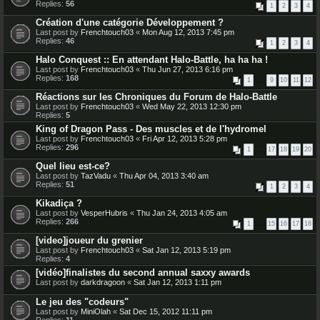
Replies:
56
1
2
3
4
Création d'une catégorie Développement ?
Last post by
Frenchtouch03
«
Mon Aug 12, 2013 7:45 pm
Replies:
46
1
2
3
4
Halo Conquest :: En attendant Halo-Battle, ha ha ha !
Last post by
Frenchtouch03
«
Thu Jun 27, 2013 6:16 pm
Replies:
168
1
…
9
10
11
12
Réactions sur les Chroniques du Forum de Halo-Battle
Last post by
Frenchtouch03
«
Wed May 22, 2013 12:30 pm
Replies:
5
King of Dragon Pass - Des muscles et de l'hydromel
Last post by
Frenchtouch03
«
Fri Apr 12, 2013 5:28 pm
Replies:
296
1
…
17
18
19
20
Quel lieu est-ce?
Last post by
TazVadu
«
Thu Apr 04, 2013 3:40 am
Replies:
51
1
2
3
4
Kikadiça ?
Last post by
VesperHubris
«
Thu Jan 24, 2013 4:05 am
Replies:
266
1
…
15
16
17
18
[video]joueur du grenier
Last post by
Frenchtouch03
«
Sat Jan 12, 2013 5:19 pm
Replies:
4
[vidéo]finalistes du second annual saxxy awards
Last post by
darkdragoon
«
Sat Jan 12, 2013 1:11 pm
Le jeu des "codeurs"
Last post by
MiniOlah
«
Sat Dec 15, 2012 11:11 pm