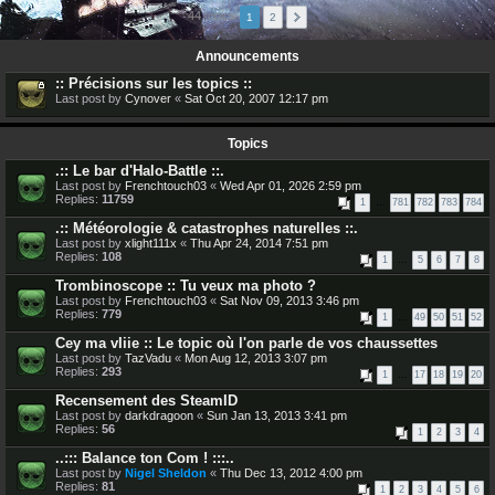
44 topics
1
2
Announcements
:: Précisions sur les topics ::
Last post by
Cynover
«
Sat Oct 20, 2007 12:17 pm
Topics
.:: Le bar d'Halo-Battle ::.
Last post by
Frenchtouch03
«
Wed Apr 01, 2026 2:59 pm
Replies:
11759
1
…
781
782
783
784
.:: Météorologie & catastrophes naturelles ::.
Last post by
xlight111x
«
Thu Apr 24, 2014 7:51 pm
Replies:
108
1
…
5
6
7
8
Trombinoscope :: Tu veux ma photo ?
Last post by
Frenchtouch03
«
Sat Nov 09, 2013 3:46 pm
Replies:
779
1
…
49
50
51
52
Cey ma vIiie :: Le topic où l'on parle de vos chaussettes
Last post by
TazVadu
«
Mon Aug 12, 2013 3:07 pm
Replies:
293
1
…
17
18
19
20
Recensement des SteamID
Last post by
darkdragoon
«
Sun Jan 13, 2013 3:41 pm
Replies:
56
1
2
3
4
..::: Balance ton Com ! :::..
Last post by
Nigel Sheldon
«
Thu Dec 13, 2012 4:00 pm
Replies:
81
1
2
3
4
5
6