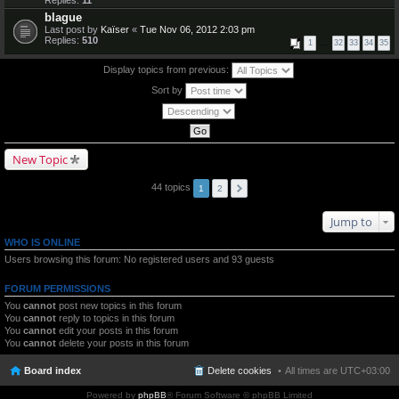
Replies:
11
blague
Last post by
Kaïser
«
Tue Nov 06, 2012 2:03 pm
Replies:
510
1
…
32
33
34
35
Display topics from previous:
Sort by
New Topic
44 topics
1
2
Jump to
WHO IS ONLINE
Users browsing this forum: No registered users and 93 guests
FORUM PERMISSIONS
You
cannot
post new topics in this forum
You
cannot
reply to topics in this forum
You
cannot
edit your posts in this forum
You
cannot
delete your posts in this forum
Board index
Delete cookies
All times are
UTC+03:00
Powered by
phpBB
® Forum Software © phpBB Limited