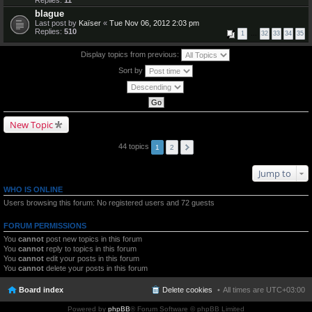
Replies:
11
blague
Last post by
Kaïser
«
Tue Nov 06, 2012 2:03 pm
Replies:
510
1
…
32
33
34
35
Display topics from previous:
Sort by
New Topic
44 topics
1
2
Jump to
WHO IS ONLINE
Users browsing this forum: No registered users and 72 guests
FORUM PERMISSIONS
You
cannot
post new topics in this forum
You
cannot
reply to topics in this forum
You
cannot
edit your posts in this forum
You
cannot
delete your posts in this forum
Board index
Delete cookies
All times are
UTC+03:00
Powered by
phpBB
® Forum Software © phpBB Limited