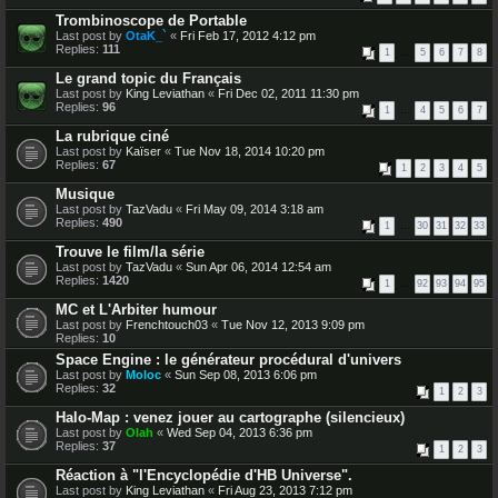
Trombinoscope de Portable
Last post by
OtaK_`
«
Fri Feb 17, 2012 4:12 pm
Replies:
111
1
…
5
6
7
8
Le grand topic du Français
Last post by
King Leviathan
«
Fri Dec 02, 2011 11:30 pm
Replies:
96
1
…
4
5
6
7
La rubrique ciné
Last post by
Kaïser
«
Tue Nov 18, 2014 10:20 pm
Replies:
67
1
2
3
4
5
Musique
Last post by
TazVadu
«
Fri May 09, 2014 3:18 am
Replies:
490
1
…
30
31
32
33
Trouve le film/la série
Last post by
TazVadu
«
Sun Apr 06, 2014 12:54 am
Replies:
1420
1
…
92
93
94
95
MC et L'Arbiter humour
Last post by
Frenchtouch03
«
Tue Nov 12, 2013 9:09 pm
Replies:
10
Space Engine : le générateur procédural d'univers
Last post by
Moloc
«
Sun Sep 08, 2013 6:06 pm
Replies:
32
1
2
3
Halo-Map : venez jouer au cartographe (silencieux)
Last post by
Olah
«
Wed Sep 04, 2013 6:36 pm
Replies:
37
1
2
3
Réaction à "l'Encyclopédie d'HB Universe".
Last post by
King Leviathan
«
Fri Aug 23, 2013 7:12 pm