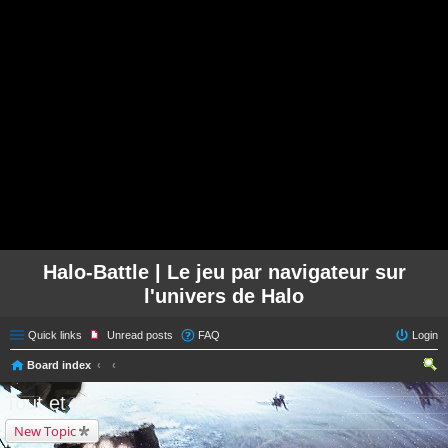
Halo-Battle | Le jeu par navigateur sur
l'univers de Halo
Quick links
Unread posts
FAQ
Login
Board index
ear
Tout et rien
ch
New Topic