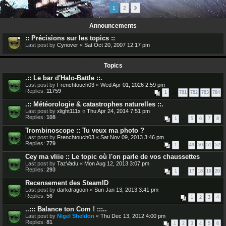
44 topics
1
2
Announcements
:: Précisions sur les topics ::
Last post by
Cynover
«
Sat Oct 20, 2007 12:17 pm
Topics
.:: Le bar d'Halo-Battle ::.
Last post by
Frenchtouch03
«
Wed Apr 01, 2026 2:59 pm
Replies:
11759
1
…
781
782
783
784
.:: Météorologie & catastrophes naturelles ::.
Last post by
xlight111x
«
Thu Apr 24, 2014 7:51 pm
Replies:
108
1
…
5
6
7
8
Trombinoscope :: Tu veux ma photo ?
Last post by
Frenchtouch03
«
Sat Nov 09, 2013 3:46 pm
Replies:
779
1
…
49
50
51
52
Cey ma vIiie :: Le topic où l'on parle de vos chaussettes
Last post by
TazVadu
«
Mon Aug 12, 2013 3:07 pm
Replies:
293
1
…
17
18
19
20
Recensement des SteamID
Last post by
darkdragoon
«
Sun Jan 13, 2013 3:41 pm
Replies:
56
1
2
3
4
..::: Balance ton Com ! :::..
Last post by
Nigel Sheldon
«
Thu Dec 13, 2012 4:00 pm
Replies:
81
1
2
3
4
5
6