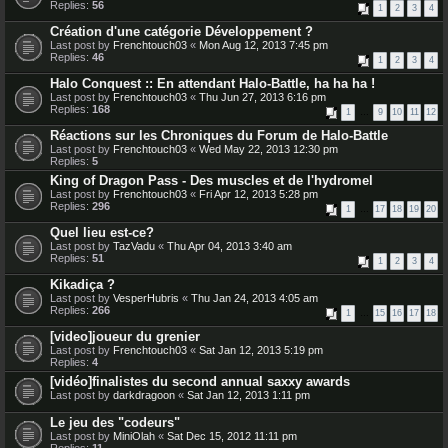
Replies:
56
1
2
3
4
Création d'une catégorie Développement ?
Last post by
Frenchtouch03
«
Mon Aug 12, 2013 7:45 pm
Replies:
46
1
2
3
4
Halo Conquest :: En attendant Halo-Battle, ha ha ha !
Last post by
Frenchtouch03
«
Thu Jun 27, 2013 6:16 pm
Replies:
168
1
…
9
10
11
12
Réactions sur les Chroniques du Forum de Halo-Battle
Last post by
Frenchtouch03
«
Wed May 22, 2013 12:30 pm
Replies:
5
King of Dragon Pass - Des muscles et de l'hydromel
Last post by
Frenchtouch03
«
Fri Apr 12, 2013 5:28 pm
Replies:
296
1
…
17
18
19
20
Quel lieu est-ce?
Last post by
TazVadu
«
Thu Apr 04, 2013 3:40 am
Replies:
51
1
2
3
4
Kikadiça ?
Last post by
VesperHubris
«
Thu Jan 24, 2013 4:05 am
Replies:
266
1
…
15
16
17
18
[video]joueur du grenier
Last post by
Frenchtouch03
«
Sat Jan 12, 2013 5:19 pm
Replies:
4
[vidéo]finalistes du second annual saxxy awards
Last post by
darkdragoon
«
Sat Jan 12, 2013 1:11 pm
Le jeu des "codeurs"
Last post by
MiniOlah
«
Sat Dec 15, 2012 11:11 pm