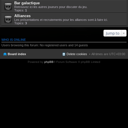
Bar galactique
Retrouvez ici les autres joueurs pour discuter du jeu.
Topics:
1
Alliances
Les présentations et recrutements pour les alliances sont à faire ici.
Topics:
3
Jump to
WHO IS ONLINE
Users browsing this forum: No registered users and 14 guests
Board index
Delete cookies
All times are
UTC+03:00
Powered by
phpBB
® Forum Software © phpBB Limited