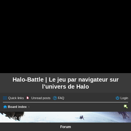
Halo-Battle | Le jeu par navigateur sur
l'univers de Halo
Quick links
Unread posts
FAQ
Login
Board index
ear
La vie des univers
ch
Forum