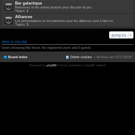
Bar galactique
Retrouvez ici les autres joueurs pour discuter du jeu.
Topics:
1
Alliances
Les présentations et recrutements pour les alliances sont à faire ici.
Topics:
3
Jump to
WHO IS ONLINE
Users browsing this forum: No registered users and 5 guests
Board index
Delete cookies
All times are
UTC+03:00
Powered by
phpBB
® Forum Software © phpBB Limited