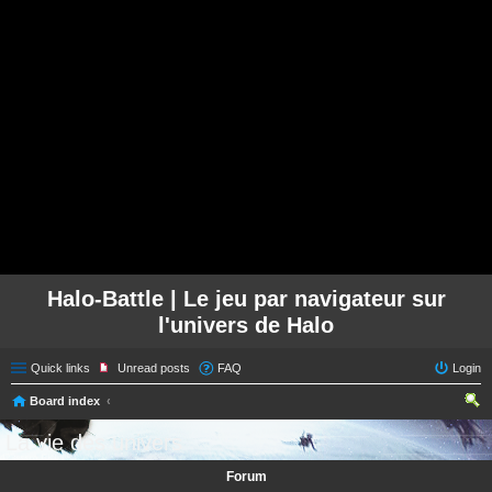
Halo-Battle | Le jeu par navigateur sur
l'univers de Halo
Quick links
Unread posts
FAQ
Login
Board index
ear
La vie des univers
ch
Forum