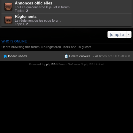
Annonces officielles
Tout ce qui concerne le jeu et le forum.
Topics:
2
Règlements
Le règlement du jeu et du forum.
Topics:
2
Jump to
WHO IS ONLINE
Users browsing this forum: No registered users and 18 guests
Board index
Delete cookies
All times are
UTC+03:00
Powered by
phpBB
® Forum Software © phpBB Limited