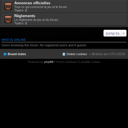
Annonces officielles
Tout ce qui concerne le jeu et le forum.
Topics:
2
Règlements
Le règlement du jeu et du forum.
Topics:
2
Jump to
WHO IS ONLINE
Users browsing this forum: No registered users and 6 guests
Board index
Delete cookies
All times are
UTC+03:00
Powered by
phpBB
® Forum Software © phpBB Limited