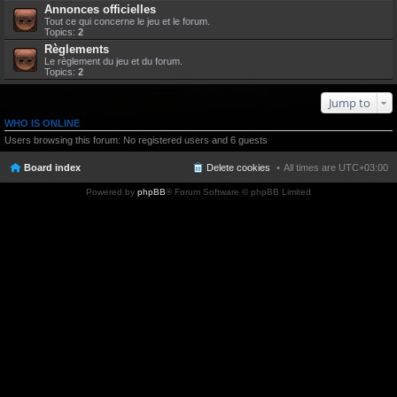
Annonces officielles
Tout ce qui concerne le jeu et le forum.
Topics:
2
Règlements
Le règlement du jeu et du forum.
Topics:
2
Jump to
WHO IS ONLINE
Users browsing this forum: No registered users and 6 guests
Board index
Delete cookies
All times are
UTC+03:00
Powered by
phpBB
® Forum Software © phpBB Limited