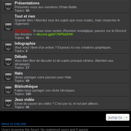
Présentations
Présentez-vous aux membres d'Halo-Battle.
Topics:
40
Tout et rien
Quartier libre ! Abordez tous les sujets que vous voulez, mais respectez le
règlement.
20/01/2021
: Si vous vous sentez d'humeur nostalgique, passez sur le Discord
des Anciens ->
discord.gg/kF7NP5d3HW
Topics:
45
Infographie
Vous avez l'âme d'un artiste ? Exposez ici vos créations graphiques.
Topics:
2
Débats
Vous êtes libre de discuter ici de sujets presque sérieux. Attention aux
dérapages.
Topics:
17
Halo
Venez partager votre passion pour Halo.
Topics:
49
Bibliothèque
Faites-nous partager vos récits héroïques.
Topics:
160
Jeux vidéo
Envie de causer jeu vidéo ? C'est par ici, et nul part ailleurs.
Topics:
45
Jump to
WHO IS ONLINE
Users browsing this forum: No registered users and 5 guests