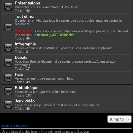
Présentations
Présentez-vous aux membres d'Halo-Battle.
Topics:
40
Tout et rien
Quartier libre ! Abordez tous les sujets que vous voulez, mais respectez le
règlement.
20/01/2021
: Si vous vous sentez d'humeur nostalgique, passez sur le Discord
des Anciens ->
discord.gg/kF7NP5d3HW
Topics:
45
Infographie
Vous avez l'âme d'un artiste ? Exposez ici vos créations graphiques.
Topics:
2
Débats
Vous êtes libre de discuter ici de sujets presque sérieux. Attention aux
dérapages.
Topics:
17
Halo
Venez partager votre passion pour Halo.
Topics:
49
Bibliothèque
Faites-nous partager vos récits héroïques.
Topics:
160
Jeux vidéo
Envie de causer jeu vidéo ? C'est par ici, et nul part ailleurs.
Topics:
45
Jump to
WHO IS ONLINE
Users browsing this forum: No registered users and 3 guests