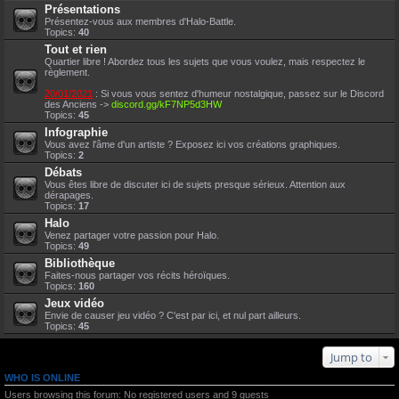
Présentations
Présentez-vous aux membres d'Halo-Battle.
Topics:
40
Tout et rien
Quartier libre ! Abordez tous les sujets que vous voulez, mais respectez le
règlement.
20/01/2021
: Si vous vous sentez d'humeur nostalgique, passez sur le Discord
des Anciens ->
discord.gg/kF7NP5d3HW
Topics:
45
Infographie
Vous avez l'âme d'un artiste ? Exposez ici vos créations graphiques.
Topics:
2
Débats
Vous êtes libre de discuter ici de sujets presque sérieux. Attention aux
dérapages.
Topics:
17
Halo
Venez partager votre passion pour Halo.
Topics:
49
Bibliothèque
Faites-nous partager vos récits héroïques.
Topics:
160
Jeux vidéo
Envie de causer jeu vidéo ? C'est par ici, et nul part ailleurs.
Topics:
45
Jump to
WHO IS ONLINE
Users browsing this forum: No registered users and 9 guests