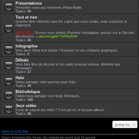
Présentations
Présentez-vous aux membres d'Halo-Battle.
Topics:
40
Tout et rien
Quartier libre ! Abordez tous les sujets que vous voulez, mais respectez le
règlement.
20/01/2021
: Si vous vous sentez d'humeur nostalgique, passez sur le Discord
des Anciens ->
discord.gg/kF7NP5d3HW
Topics:
45
Infographie
Vous avez l'âme d'un artiste ? Exposez ici vos créations graphiques.
Topics:
2
Débats
Vous êtes libre de discuter ici de sujets presque sérieux. Attention aux
dérapages.
Topics:
17
Halo
Venez partager votre passion pour Halo.
Topics:
49
Bibliothèque
Faites-nous partager vos récits héroïques.
Topics:
160
Jeux vidéo
Envie de causer jeu vidéo ? C'est par ici, et nul part ailleurs.
Topics:
45
Jump to
WHO IS ONLINE
Users browsing this forum: No registered users and 10 guests