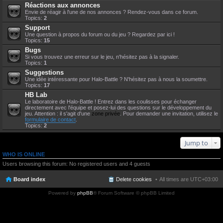
Réactions aux annonces
Envie de réagir à l'une de nos annonces ? Rendez-vous dans ce forum.
Topics:
2
Support
Une question à propos du forum ou du jeu ? Regardez par ici !
Topics:
15
Bugs
Si vous trouvez une erreur sur le jeu, n'hésitez pas à la signaler.
Topics:
1
Suggestions
Une idée intéressante pour Halo-Battle ? N'hésitez pas à nous la soumettre.
Topics:
17
HB Lab
Le laboratoire de Halo-Battle ! Entrez dans les coulisses pour échanger
directement avec l'équipe et posez-lui des questions sur le développement du
jeu. Attention : il s'agit d'une
zone privée
. Pour demander une invitation, utilisez le
formulaire de contact
.
Topics:
2
Jump to
WHO IS ONLINE
Users browsing this forum: No registered users and 4 guests
Board index
Delete cookies
All times are
UTC+03:00
Powered by
phpBB
® Forum Software © phpBB Limited