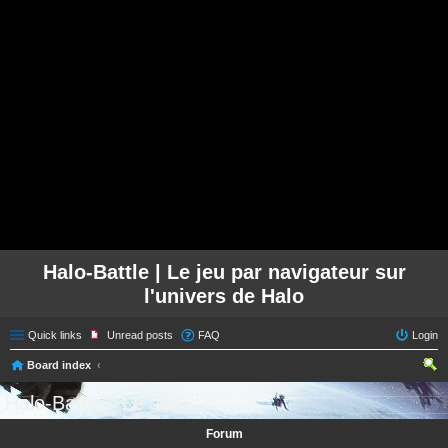
Halo-Battle | Le jeu par navigateur sur
l'univers de Halo
Quick links
Unread posts
FAQ
Login
Board index
ear
Halo-Battle - Le Jeu
ch
Forum