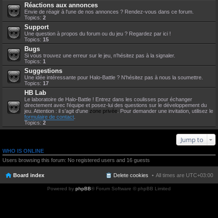
Réactions aux annonces
Envie de réagir à l'une de nos annonces ? Rendez-vous dans ce forum.
Topics:
2
Support
Une question à propos du forum ou du jeu ? Regardez par ici !
Topics:
15
Bugs
Si vous trouvez une erreur sur le jeu, n'hésitez pas à la signaler.
Topics:
1
Suggestions
Une idée intéressante pour Halo-Battle ? N'hésitez pas à nous la soumettre.
Topics:
17
HB Lab
Le laboratoire de Halo-Battle ! Entrez dans les coulisses pour échanger
directement avec l'équipe et posez-lui des questions sur le développement du
jeu. Attention : il s'agit d'une
zone privée
. Pour demander une invitation, utilisez le
formulaire de contact
.
Topics:
2
Jump to
WHO IS ONLINE
Users browsing this forum: No registered users and 16 guests
Board index
Delete cookies
All times are
UTC+03:00
Powered by
phpBB
® Forum Software © phpBB Limited