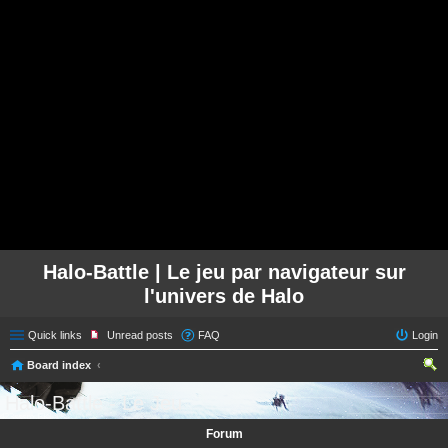
Halo-Battle | Le jeu par navigateur sur
l'univers de Halo
Quick links
Unread posts
FAQ
Login
Board index
ear
Halo-Battle - Le Jeu
ch
Forum