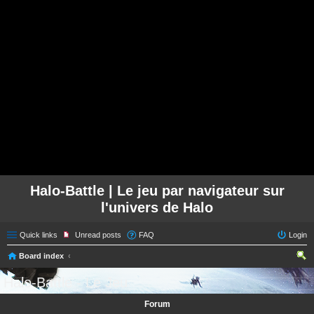
Halo-Battle | Le jeu par navigateur sur
l'univers de Halo
Quick links
Unread posts
FAQ
Login
Board index
ear
Halo-Battle - Le Jeu
ch
Forum