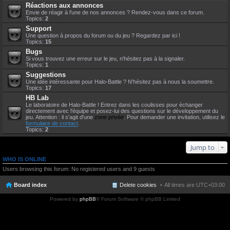
Réactions aux annonces
Envie de réagir à l'une de nos annonces ? Rendez-vous dans ce forum.
Topics:
2
Support
Une question à propos du forum ou du jeu ? Regardez par ici !
Topics:
15
Bugs
Si vous trouvez une erreur sur le jeu, n'hésitez pas à la signaler.
Topics:
1
Suggestions
Une idée intéressante pour Halo-Battle ? N'hésitez pas à nous la soumettre.
Topics:
17
HB Lab
Le laboratoire de Halo-Battle ! Entrez dans les coulisses pour échanger
directement avec l'équipe et posez-lui des questions sur le développement du
jeu. Attention : il s'agit d'une
zone privée
. Pour demander une invitation, utilisez le
formulaire de contact
.
Topics:
2
Jump to
WHO IS ONLINE
Users browsing this forum: No registered users and 9 guests
Board index
Delete cookies
All times are
UTC+03:00
Powered by
phpBB
® Forum Software © phpBB Limited