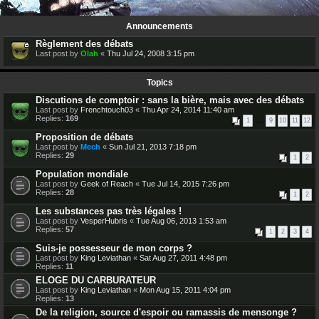
16 topics • Page
1
of
1
Announcements
Règlement des débats
Last post by
Olah
«
Thu Jul 24, 2008 3:15 pm
Topics
Discutions de comptoir : sans la bière, mais avec des débats
Last post by
Frenchtouch03
«
Thu Apr 24, 2014 11:40 am
Replies:
169
1
…
9
10
11
12
Proposition de débats
Last post by
Mech
«
Sun Jul 21, 2013 7:18 pm
Replies:
29
1
2
Population mondiale
Last post by
Geek of Reach
«
Tue Jul 14, 2015 7:26 pm
Replies:
28
1
2
Les substances pas très légales !
Last post by
VesperHubris
«
Tue Aug 06, 2013 1:53 am
Replies:
57
1
2
3
4
Suis-je possesseur de mon corps ?
Last post by
King Leviathan
«
Sat Aug 27, 2011 4:48 pm
Replies:
11
ELOGE DU CARBURATEUR
Last post by
King Leviathan
«
Mon Aug 15, 2011 4:04 pm
Replies:
13
De la religion, source d'espoir ou ramassis de mensonge ?