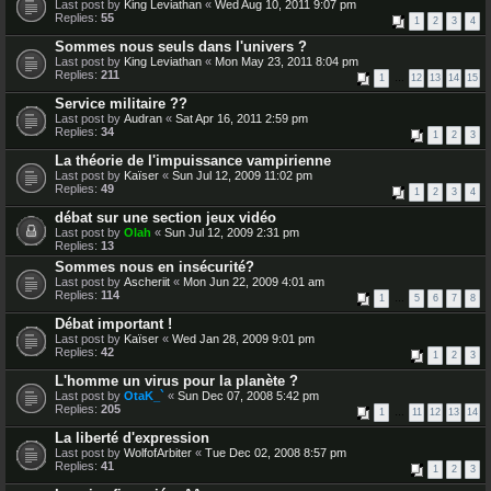
Last post by
King Leviathan
«
Wed Aug 10, 2011 9:07 pm
Replies:
55
1
2
3
4
Sommes nous seuls dans l'univers ?
Last post by
King Leviathan
«
Mon May 23, 2011 8:04 pm
Replies:
211
1
…
12
13
14
15
Service militaire ??
Last post by
Audran
«
Sat Apr 16, 2011 2:59 pm
Replies:
34
1
2
3
La théorie de l'impuissance vampirienne
Last post by
Kaïser
«
Sun Jul 12, 2009 11:02 pm
Replies:
49
1
2
3
4
débat sur une section jeux vidéo
Last post by
Olah
«
Sun Jul 12, 2009 2:31 pm
Replies:
13
Sommes nous en insécurité?
Last post by
Ascheriit
«
Mon Jun 22, 2009 4:01 am
Replies:
114
1
…
5
6
7
8
Débat important !
Last post by
Kaïser
«
Wed Jan 28, 2009 9:01 pm
Replies:
42
1
2
3
L'homme un virus pour la planète ?
Last post by
OtaK_`
«
Sun Dec 07, 2008 5:42 pm
Replies:
205
1
…
11
12
13
14
La liberté d'expression
Last post by
WolfofArbiter
«
Tue Dec 02, 2008 8:57 pm
Replies:
41
1
2
3