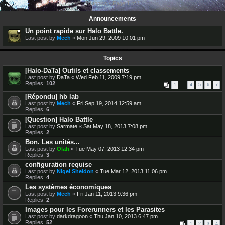
14 topics • Page
1
of
1
Announcements
Un point rapide sur Halo Battle.
Last post by
Mech
«
Mon Jun 29, 2009 10:01 pm
Topics
[Halo-DaTa] Outils et classements
Last post by
DaTa
«
Wed Feb 11, 2009 7:19 pm
Replies:
102
1
…
4
5
6
7
[Répondu] hb lab
Last post by
Mech
«
Fri Sep 19, 2014 12:59 am
Replies:
6
[Question] Halo Battle
Last post by
Sarmate
«
Sat May 18, 2013 7:08 pm
Replies:
2
Bon. Les unités...
Last post by
Olah
«
Tue May 07, 2013 12:34 pm
Replies:
3
configuration requise
Last post by
Nigel Sheldon
«
Tue Mar 12, 2013 11:06 pm
Replies:
4
Les systèmes économiques
Last post by
Mech
«
Fri Jan 11, 2013 9:36 pm
Replies:
2
Images pour les Forerunners et les Parasites
Last post by
darkdragoon
«
Thu Jan 10, 2013 6:47 pm
Replies:
52
1
2
3
4