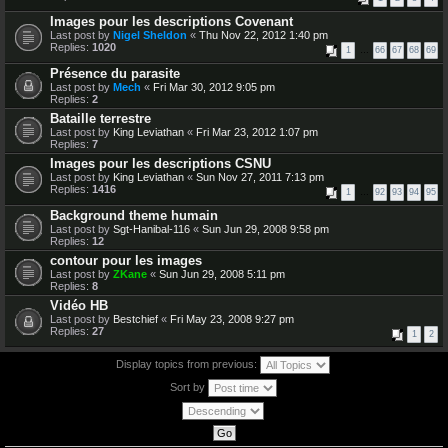
Images pour les descriptions Covenant
Last post by
Nigel Sheldon
«
Thu Nov 22, 2012 1:40 pm
Replies:
1020
1
…
66
67
68
69
Présence du parasite
Last post by
Mech
«
Fri Mar 30, 2012 9:05 pm
Replies:
2
Bataille terrestre
Last post by
King Leviathan
«
Fri Mar 23, 2012 1:07 pm
Replies:
7
Images pour les descriptions CSNU
Last post by
King Leviathan
«
Sun Nov 27, 2011 7:13 pm
Replies:
1416
1
…
92
93
94
95
Background theme humain
Last post by
Sgt-Hanibal-116
«
Sun Jun 29, 2008 9:58 pm
Replies:
12
contour pour les images
Last post by
ZKane
«
Sun Jun 29, 2008 5:11 pm
Replies:
8
Vidéo HB
Last post by
Bestchief
«
Fri May 23, 2008 9:27 pm
Replies:
27
1
2
Display topics from previous:
Sort by