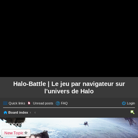
Halo-Battle | Le jeu par navigateur sur
l'univers de Halo
Quick links
Unread posts
FAQ
Login
Board index
ear
Support
ch
New Topic