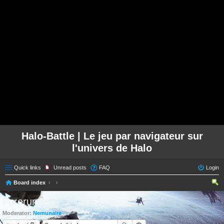
Halo-Battle | Le jeu par navigateur sur
l'univers de Halo
Quick links
Unread posts
FAQ
Login
Board index
ear
Forerunner
ch
Moderator:
Nemunaire