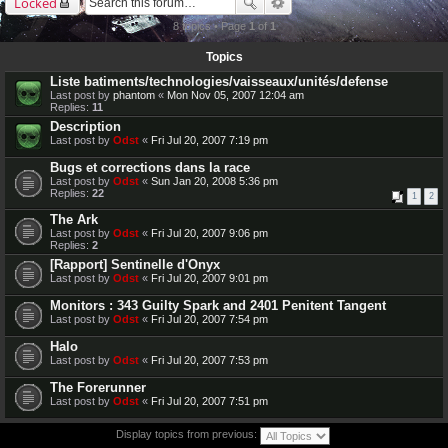
Locked
8 topics • Page
1
of
1
Topics
Liste batiments/technologies/vaisseaux/unités/defense
Last post by
phantom
«
Mon Nov 05, 2007 12:04 am
Replies:
11
Description
Last post by
Odst
«
Fri Jul 20, 2007 7:19 pm
Bugs et corrections dans la race
Last post by
Odst
«
Sun Jan 20, 2008 5:36 pm
Replies:
22
1
2
The Ark
Last post by
Odst
«
Fri Jul 20, 2007 9:06 pm
Replies:
2
[Rapport] Sentinelle d'Onyx
Last post by
Odst
«
Fri Jul 20, 2007 9:01 pm
Monitors : 343 Guilty Spark and 2401 Penitent Tangent
Last post by
Odst
«
Fri Jul 20, 2007 7:54 pm
Halo
Last post by
Odst
«
Fri Jul 20, 2007 7:53 pm
The Forerunner
Last post by
Odst
«
Fri Jul 20, 2007 7:51 pm
Display topics from previous: